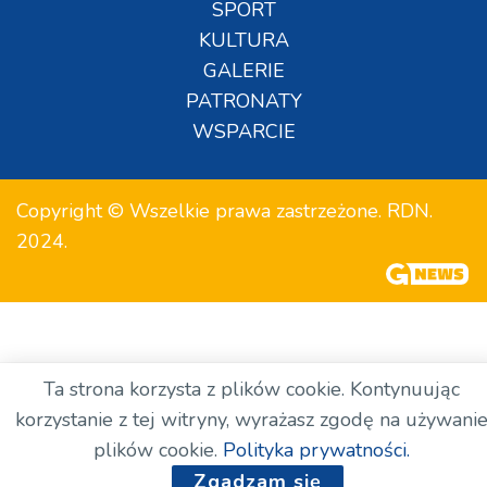
SPORT
KULTURA
GALERIE
PATRONATY
WSPARCIE
Copyright © Wszelkie prawa zastrzeżone. RDN.
2024.
Ta strona korzysta z plików cookie. Kontynuując
korzystanie z tej witryny, wyrażasz zgodę na używani
plików cookie.
Polityka prywatności.
Zgadzam się