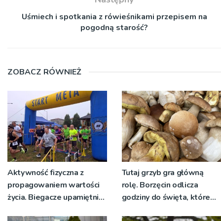
Uśmiech i spotkania z rówieśnikami przepisem na
pogodną starość?
ZOBACZ RÓWNIEŻ
Aktywność fizyczna z
Tutaj grzyb gra główną
propagowaniem wartości
rolę. Borzęcin odlicza
życia. Biegacze upamiętnili
godziny do święta, które
św. Maksymiliana Kolbego
wyrosło na tradycji