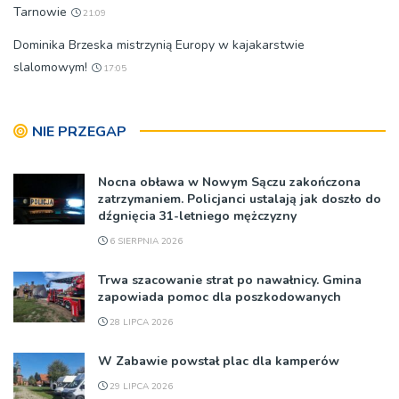
Tarnowie
21:09
Dominika Brzeska mistrzynią Europy w kajakarstwie
slalomowym!
17:05
NIE PRZEGAP
Nocna obława w Nowym Sączu zakończona
zatrzymaniem. Policjanci ustalają jak doszło do
dźgnięcia 31-letniego mężczyzny
6 SIERPNIA 2026
Trwa szacowanie strat po nawałnicy. Gmina
zapowiada pomoc dla poszkodowanych
28 LIPCA 2026
W Zabawie powstał plac dla kamperów
29 LIPCA 2026