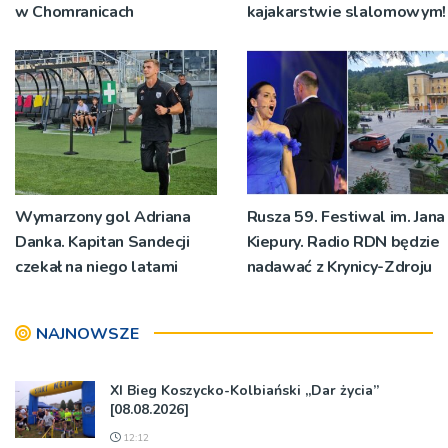
w Chomranicach
kajakarstwie slalomowym!
Wymarzony gol Adriana
Rusza 59. Festiwal im. Jana
Danka. Kapitan Sandecji
Kiepury. Radio RDN będzie
czekał na niego latami
nadawać z Krynicy-Zdroju
NAJNOWSZE
XI Bieg Koszycko-Kolbiański „Dar życia”
[08.08.2026]
12:12