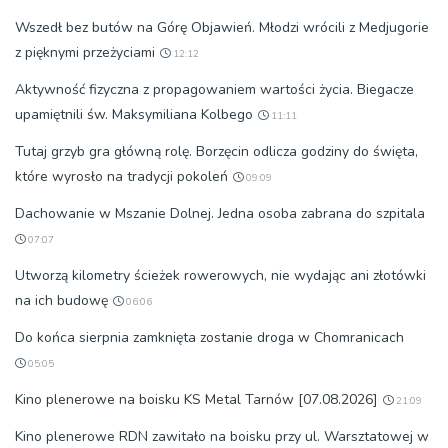
Wszedł bez butów na Górę Objawień. Młodzi wrócili z Medjugorie
z pięknymi przeżyciami
12:12
Aktywność fizyczna z propagowaniem wartości życia. Biegacze
upamiętnili św. Maksymiliana Kolbego
11:11
Tutaj grzyb gra główną rolę. Borzęcin odlicza godziny do święta,
które wyrosło na tradycji pokoleń
09:09
Dachowanie w Mszanie Dolnej. Jedna osoba zabrana do szpitala
07:07
Utworzą kilometry ścieżek rowerowych, nie wydając ani złotówki
na ich budowę
06:06
Do końca sierpnia zamknięta zostanie droga w Chomranicach
05:05
Kino plenerowe na boisku KS Metal Tarnów [07.08.2026]
21:09
Kino plenerowe RDN zawitało na boisku przy ul. Warsztatowej w