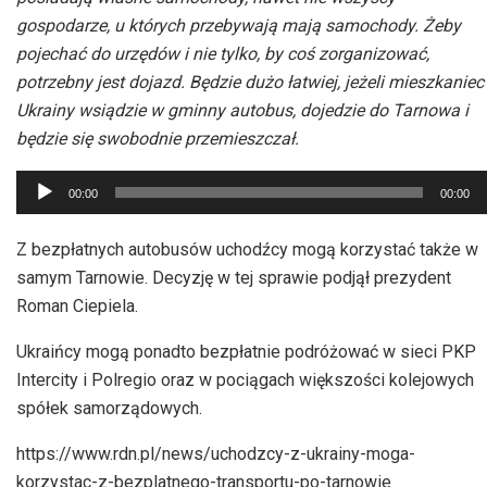
gospodarze, u których przebywają mają samochody. Żeby
pojechać do urzędów i nie tylko, by coś zorganizować,
potrzebny jest dojazd. Będzie dużo łatwiej, jeżeli mieszkaniec
Ukrainy wsiądzie w gminny autobus, dojedzie do Tarnowa i
będzie się swobodnie przemieszczał.
Odtwarzacz
00:00
00:00
plików
dźwiękowych
Z bezpłatnych autobusów uchodźcy mogą korzystać także w
samym Tarnowie. Decyzję w tej sprawie podjął prezydent
Roman Ciepiela.
Ukraińcy mogą ponadto bezpłatnie podróżować w sieci PKP
Intercity i Polregio oraz w pociągach większości kolejowych
spółek samorządowych.
https://www.rdn.pl/news/uchodzcy-z-ukrainy-moga-
korzystac-z-bezplatnego-transportu-po-tarnowie