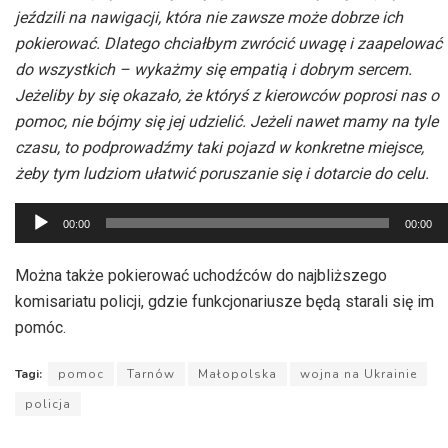
jeździli na nawigacji, która nie zawsze może dobrze ich
pokierować. Dlatego chciałbym zwrócić uwagę i zaapelować
do wszystkich – wykażmy się empatią i dobrym sercem.
Jeżeliby by się okazało, że któryś z kierowców poprosi nas o
pomoc, nie bójmy się jej udzielić. Jeżeli nawet mamy na tyle
czasu, to podprowadźmy taki pojazd w konkretne miejsce,
żeby tym ludziom ułatwić poruszanie się i dotarcie do celu.
Odtwarzacz
00:00
00:00
plików
dźwiękowych
Można także pokierować uchodźców do najbliższego
komisariatu policji, gdzie funkcjonariusze będą starali się im
pomóc.
Tagi:
pomoc
Tarnów
Małopolska
wojna na Ukrainie
policja