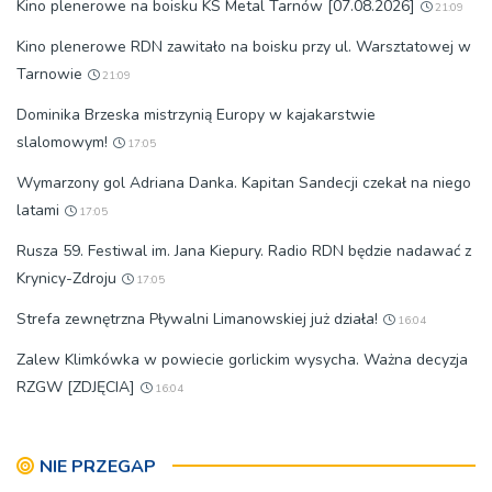
Kino plenerowe na boisku KS Metal Tarnów [07.08.2026]
21:09
Kino plenerowe RDN zawitało na boisku przy ul. Warsztatowej w
Tarnowie
21:09
Dominika Brzeska mistrzynią Europy w kajakarstwie
slalomowym!
17:05
Wymarzony gol Adriana Danka. Kapitan Sandecji czekał na niego
latami
17:05
Rusza 59. Festiwal im. Jana Kiepury. Radio RDN będzie nadawać z
Krynicy-Zdroju
17:05
Strefa zewnętrzna Pływalni Limanowskiej już działa!
16:04
Zalew Klimkówka w powiecie gorlickim wysycha. Ważna decyzja
RZGW [ZDJĘCIA]
16:04
NIE PRZEGAP