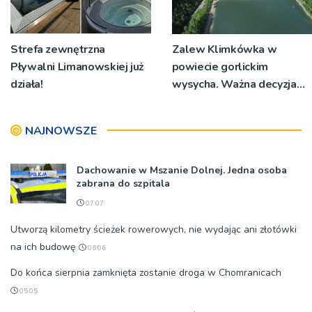
Strefa zewnętrzna
Zalew Klimkówka w
Pływalni Limanowskiej już
powiecie gorlickim
działa!
wysycha. Ważna decyzja
RZGW [ZDJĘCIA]
NAJNOWSZE
Dachowanie w Mszanie Dolnej. Jedna osoba
zabrana do szpitala
07:07
Utworzą kilometry ścieżek rowerowych, nie wydając ani złotówki
na ich budowę
06:06
Do końca sierpnia zamknięta zostanie droga w Chomranicach
05:05