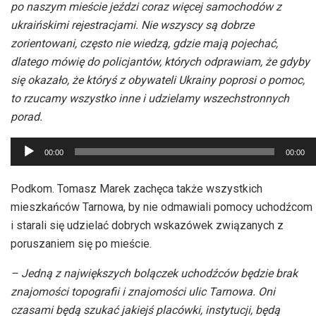
po naszym mieście jeździ coraz więcej samochodów z
ukraińskimi rejestracjami. Nie wszyscy są dobrze
zorientowani, często nie wiedzą, gdzie mają pojechać,
dlatego mówię do policjantów, których odprawiam, że gdyby
się okazało, że któryś z obywateli Ukrainy poprosi o pomoc,
to rzucamy wszystko inne i udzielamy wszechstronnych
porad.
Odtwarzacz
00:00
00:00
plików
dźwiękowych
Podkom. Tomasz Marek zachęca także wszystkich
mieszkańców Tarnowa, by nie odmawiali pomocy uchodźcom
i starali się udzielać dobrych wskazówek związanych z
poruszaniem się po mieście.
– Jedną z największych bolączek uchodźców będzie brak
znajomości topografii i znajomości ulic Tarnowa. Oni
czasami będą szukać jakiejś placówki, instytucji, będą