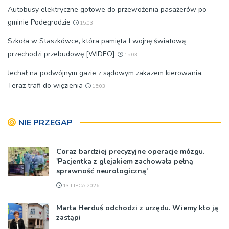
Autobusy elektryczne gotowe do przewożenia pasażerów po
gminie Podegrodzie
15:03
Szkoła w Staszkówce, która pamięta I wojnę światową
przechodzi przebudowę [WIDEO]
15:03
Jechał na podwójnym gazie z sądowym zakazem kierowania.
Teraz trafi do więzienia
15:03
NIE PRZEGAP
Coraz bardziej precyzyjne operacje mózgu.
'Pacjentka z glejakiem zachowała pełną
sprawność neurologiczną’
13 LIPCA 2026
Marta Herduś odchodzi z urzędu. Wiemy kto ją
zastąpi