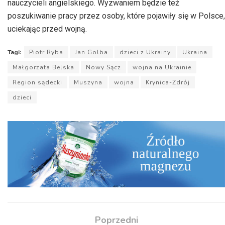
nauczycieli angielskiego. Wyzwaniem będzie też
poszukiwanie pracy przez osoby, które pojawiły się w Polsce,
uciekając przed wojną.
Tagi:
Piotr Ryba
Jan Golba
dzieci z Ukrainy
Ukraina
Małgorzata Belska
Nowy Sącz
wojna na Ukrainie
Region sądecki
Muszyna
wojna
Krynica-Zdrój
dzieci
Poprzedni