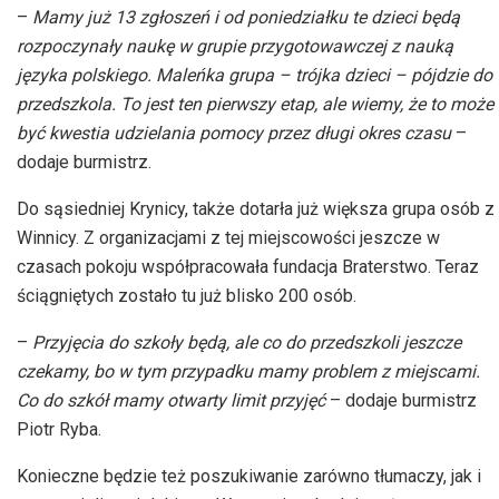
–
Mamy już 13 zgłoszeń i od poniedziałku te dzieci będą
rozpoczynały naukę w grupie przygotowawczej z nauką
języka polskiego. Maleńka
grupa – trójka
dzieci – pójdzie
do
przedszkola. To jest ten pierwszy etap, ale wiemy, że to może
być kwestia udzielania pomocy przez długi okres
czasu
–
dodaje
burmistrz.
Do sąsiedniej Krynicy, także dotarła już większa grupa osób z
Winnicy. Z organizacjami z tej miejscowości jeszcze w
czasach pokoju współpracowała fundacja Braterstwo. Teraz
ściągniętych zostało tu już blisko 200 osób.
–
Przyjęcia do szkoły będą, ale co do przedszkoli jeszcze
czekamy, bo w tym przypadku mamy problem z miejscami.
Co do szkół mamy otwarty limit
przyjęć
– dodaje
burmistrz
Piotr Ryba.
Konieczne będzie też poszukiwanie zarówno tłumaczy, jak i