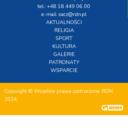
tel.: +48 18 449 06 00
e-mail: sacz@rdn.pl
AKTUALNOŚCI
RELIGIA
SPORT
KULTURA
GALERIE
PATRONATY
WSPARCIE
Copyright © Wszelkie prawa zastrzeżone. RDN.
2024.