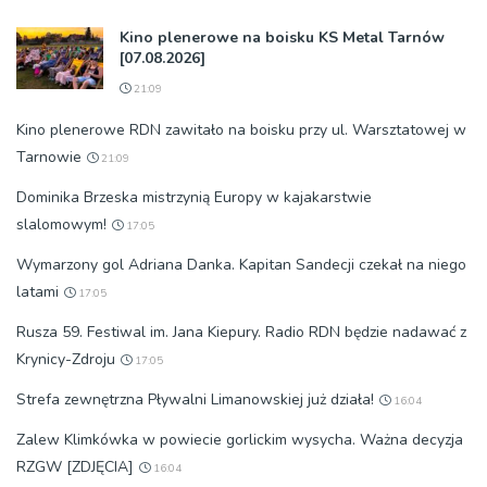
Kino plenerowe na boisku KS Metal Tarnów
[07.08.2026]
21:09
Kino plenerowe RDN zawitało na boisku przy ul. Warsztatowej w
Tarnowie
21:09
Dominika Brzeska mistrzynią Europy w kajakarstwie
slalomowym!
17:05
Wymarzony gol Adriana Danka. Kapitan Sandecji czekał na niego
latami
17:05
Rusza 59. Festiwal im. Jana Kiepury. Radio RDN będzie nadawać z
Krynicy-Zdroju
17:05
Strefa zewnętrzna Pływalni Limanowskiej już działa!
16:04
Zalew Klimkówka w powiecie gorlickim wysycha. Ważna decyzja
RZGW [ZDJĘCIA]
16:04