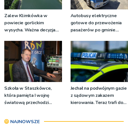
Zalew Klimkówka w
Autobusy elektryczne
powiecie gorlickim
gotowe do przewożenia
wysycha. Ważna decyzja
pasażerów po gminie
RZGW [ZDJĘCIA]
Podegrodzie
Szkoła w Staszkówce,
Jechał na podwójnym gazie
która pamięta I wojnę
z sądowym zakazem
światową przechodzi
kierowania. Teraz trafi do
przebudowę [WIDEO]
więzienia
NAJNOWSZE