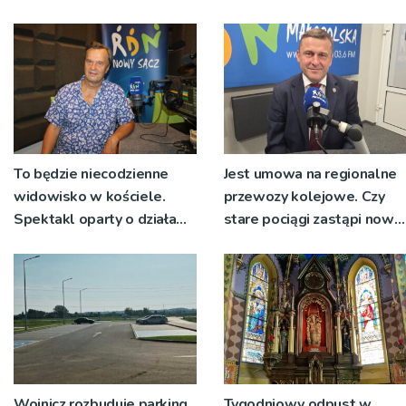
wyłonionym w przetargu
nie zostanie podpisana
To będzie niecodzienne
Jest umowa na regionalne
widowisko w kościele.
przewozy kolejowe. Czy
Spektakl oparty o działa
stare pociągi zastąpi nowy
św. Teresy Wielkiej
tabor?
Wojnicz rozbuduje parking
Tygodniowy odpust w