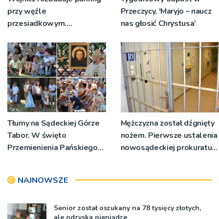
przy węźle
Przeczycy. 'Maryjo – naucz
przesiadkowym.
nas głosić Chrystusa’
Powstanie ponad 60
miejsc
Tłumy na Sądeckiej Górze
Mężczyzna został dźgnięty
Tabor. W święto
nożem. Pierwsze ustalenia
Przemienienia Pańskiego
nowosądeckiej prokuratury
bp Jeż przypominał o
w tej sprawie
znaczeniu Sakramentów
NAJNOWSZE
[ZDJĘCIA]
Senior został oszukany na 78 tysięcy złotych,
ale odzyska pieniądze