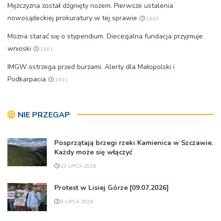
Mężczyzna został dźgnięty nożem. Pierwsze ustalenia
nowosądeckiej prokuratury w tej sprawie
13:01
Można starać się o stypendium. Diecezjalna fundacja przyjmuje
wnioski
13:01
IMGW ostrzega przed burzami. Alerty dla Małopolski i
Podkarpacia
13:01
NIE PRZEGAP
Posprzątają brzegi rzeki Kamienica w Szczawie.
Każdy może się włączyć
23 LIPCA 2026
Protest w Lisiej Górze [09.07.2026]
9 LIPCA 2026