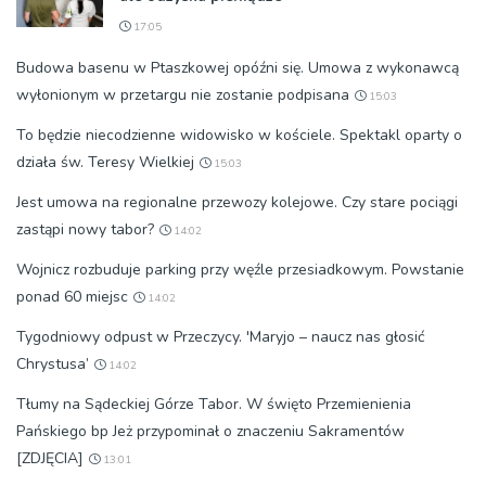
17:05
Budowa basenu w Ptaszkowej opóźni się. Umowa z wykonawcą
wyłonionym w przetargu nie zostanie podpisana
15:03
To będzie niecodzienne widowisko w kościele. Spektakl oparty o
działa św. Teresy Wielkiej
15:03
Jest umowa na regionalne przewozy kolejowe. Czy stare pociągi
zastąpi nowy tabor?
14:02
Wojnicz rozbuduje parking przy węźle przesiadkowym. Powstanie
ponad 60 miejsc
14:02
Tygodniowy odpust w Przeczycy. 'Maryjo – naucz nas głosić
Chrystusa’
14:02
Tłumy na Sądeckiej Górze Tabor. W święto Przemienienia
Pańskiego bp Jeż przypominał o znaczeniu Sakramentów
[ZDJĘCIA]
13:01