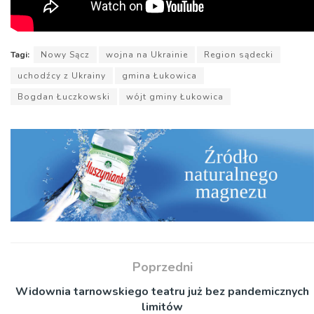
Tagi:
Nowy Sącz
wojna na Ukrainie
Region sądecki
uchodźcy z Ukrainy
gmina Łukowica
Bogdan Łuczkowski
wójt gminy Łukowica
Poprzedni
Widownia tarnowskiego teatru już bez pandemicznych
limitów