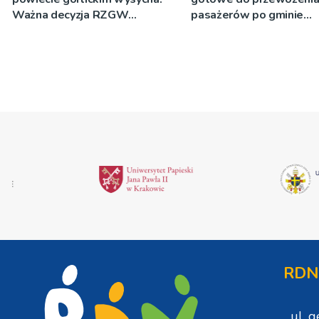
Ważna decyzja RZGW
pasażerów po gminie
[ZDJĘCIA]
Podegrodzie
RDN
ul. 