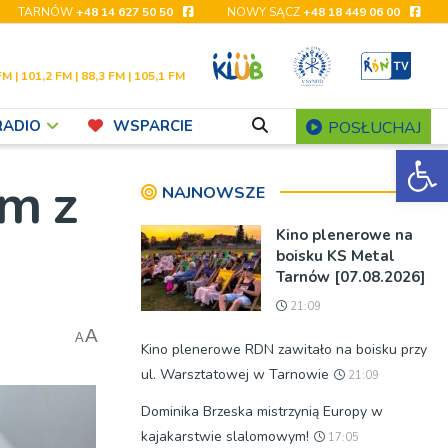
TARNÓW
+48 14 627 50 50
NOWY SĄCZ
+48 18 449 06 00
FM | 101,2 FM | 88,3 FM | 105,1 FM
RADIO
WSPARCIE
POSŁUCHAJ
Ot
om z
NAJNOWSZE
Kino plenerowe na
boisku KS Metal
Tarnów [07.08.2026]
21:09
A
A
Kino plenerowe RDN zawitało na boisku przy
ul. Warsztatowej w Tarnowie
21:09
Dominika Brzeska mistrzynią Europy w
kajakarstwie slalomowym!
17:05