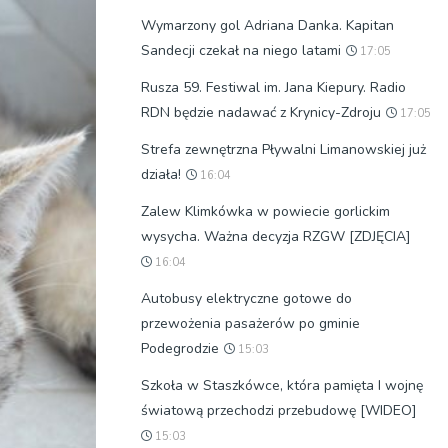
Wymarzony gol Adriana Danka. Kapitan
Sandecji czekał na niego latami
17:05
Rusza 59. Festiwal im. Jana Kiepury. Radio
RDN będzie nadawać z Krynicy-Zdroju
17:05
Strefa zewnętrzna Pływalni Limanowskiej już
działa!
16:04
Zalew Klimkówka w powiecie gorlickim
wysycha. Ważna decyzja RZGW [ZDJĘCIA]
16:04
Autobusy elektryczne gotowe do
przewożenia pasażerów po gminie
Podegrodzie
15:03
Szkoła w Staszkówce, która pamięta I wojnę
światową przechodzi przebudowę [WIDEO]
15:03