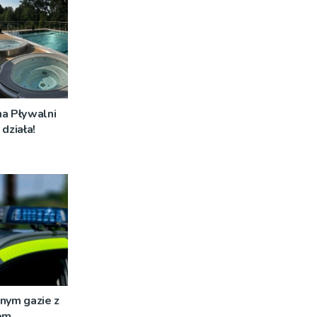
na Pływalni
działa!
nym gazie z
em