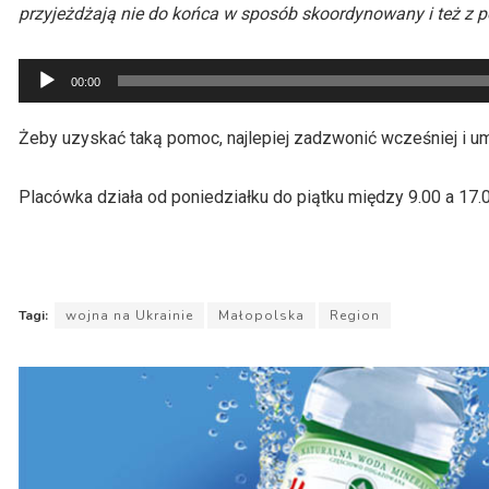
przyjeżdżają nie do końca w sposób skoordynowany i też z p
Odtwarzacz
00:00
plików
dźwiękowych
Żeby uzyskać taką pomoc, najlepiej zadzwonić wcześniej i umó
Placówka działa od poniedziałku do piątku między 9.00 a 17.0
Tagi:
wojna na Ukrainie
Małopolska
Region