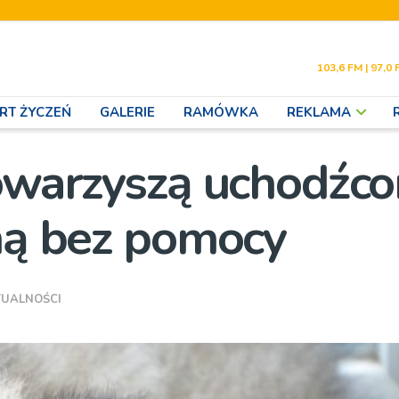
103,6 FM | 97,0 
RT ŻYCZEŃ
GALERIE
RAMÓWKA
REKLAMA
towarzyszą uchodźc
aną bez pomocy
TUALNOŚCI