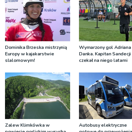
Dominika Brzeska mistrzynią
Wymarzony gol Adriana
Europy w kajakarstwie
Danka. Kapitan Sandecji
slalomowym!
czekał na niego latami
Zalew Klimkówka w
Autobusy elektryczne
powiecie gorlickim wysycha.
gotowe do przewożeni