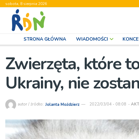
sobota, 8 sierpnia 2026
STRONA GŁÓWNA
WIADOMOŚCI
KONCE
Zwierzęta, które 
Ukrainy, nie zost
autor / źródło:
Jolanta Moździerz
2022/03/04 - 08:08
-
AK