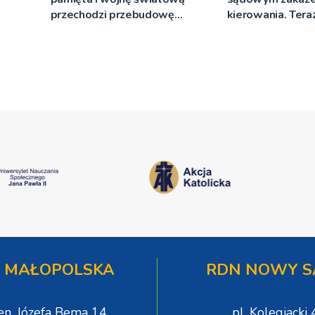
przechodzi przebudowę
kierowania. Teraz
[WIDEO]
więzienia
 MAŁOPOLSKA
RDN NOWY S
gen. Józefa Bema 14
pl. Kolegiacki 