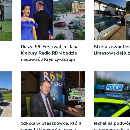
Rusza 59. Festiwal im. Jana
Strefa zewnętrz
Kiepury. Radio RDN będzie
Limanowskiej już 
nadawać z Krynicy-Zdroju
Szkoła w Staszkówce, która
Jechał na podwój
a
pamięta I wojnę światową
sądowym zakaz