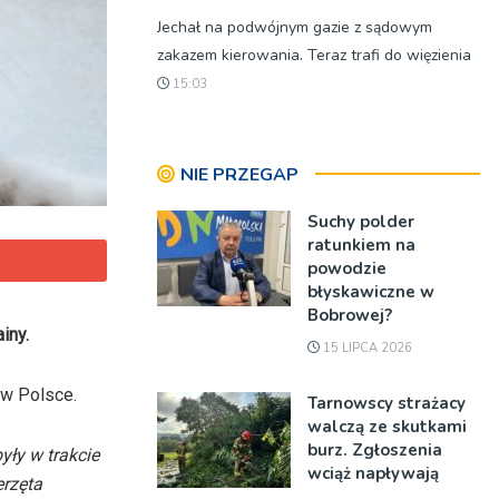
Jechał na podwójnym gazie z sądowym
zakazem kierowania. Teraz trafi do więzienia
15:03
NIE PRZEGAP
Suchy polder
ratunkiem na
powodzie
błyskawiczne w
Bobrowej?
iny.
15 LIPCA 2026
 w Polsce.
Tarnowscy strażacy
walczą ze skutkami
burz. Zgłoszenia
yły w trakcie
wciąż napływają
erzęta