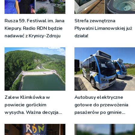
Rusza 59. Festiwal im. Jana
Strefa zewnętrzna
Kiepury. Radio RDN będzie
Pływalni Limanowskiej już
nadawać z Krynicy-Zdroju
działa!
Zalew Klimkówka w
Autobusy elektryczne
powiecie gorlickim
gotowe do przewożenia
wysycha. Ważna decyzja
pasażerów po gminie
RZGW [ZDJĘCIA]
Podegrodzie