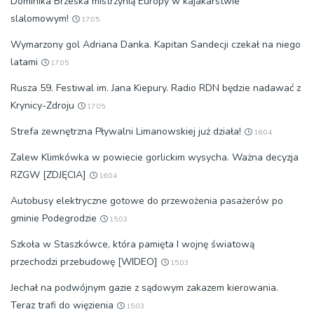
Dominika Brzeska mistrzynią Europy w kajakarstwie
slalomowym!
17:05
Wymarzony gol Adriana Danka. Kapitan Sandecji czekał na niego
latami
17:05
Rusza 59. Festiwal im. Jana Kiepury. Radio RDN będzie nadawać z
Krynicy-Zdroju
17:05
Strefa zewnętrzna Pływalni Limanowskiej już działa!
16:04
Zalew Klimkówka w powiecie gorlickim wysycha. Ważna decyzja
RZGW [ZDJĘCIA]
16:04
Autobusy elektryczne gotowe do przewożenia pasażerów po
gminie Podegrodzie
15:03
Szkoła w Staszkówce, która pamięta I wojnę światową
przechodzi przebudowę [WIDEO]
15:03
Jechał na podwójnym gazie z sądowym zakazem kierowania.
Teraz trafi do więzienia
15:03