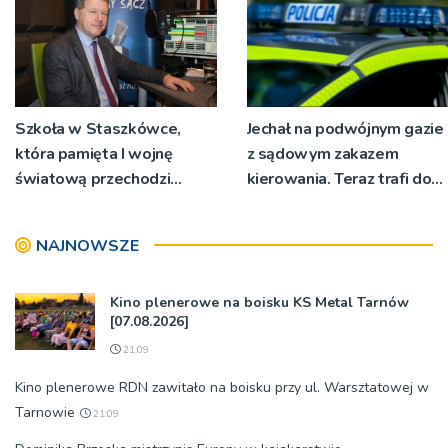
Szkoła w Staszkówce,
Jechał na podwójnym gazie
która pamięta I wojnę
z sądowym zakazem
światową przechodzi
kierowania. Teraz trafi do
przebudowę [WIDEO]
więzienia
NAJNOWSZE
Kino plenerowe na boisku KS Metal Tarnów
[07.08.2026]
21:09
Kino plenerowe RDN zawitało na boisku przy ul. Warsztatowej w
Tarnowie
21:09