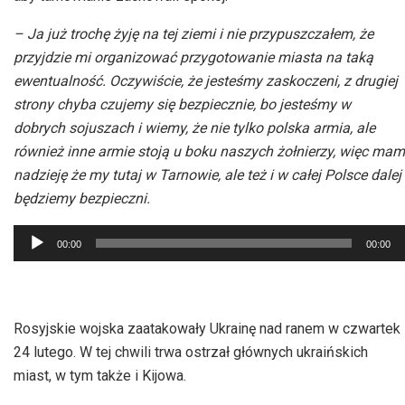
– Ja już trochę żyję na tej ziemi i nie przypuszczałem, że
przyjdzie mi organizować przygotowanie miasta na taką
ewentualność. Oczywiście, że jesteśmy zaskoczeni, z drugiej
strony chyba czujemy się bezpiecznie, bo jesteśmy w
dobrych sojuszach i wiemy, że nie tylko polska armia, ale
również inne armie stoją u boku naszych żołnierzy, więc mam
nadzieję że my tutaj w Tarnowie, ale też i w całej Polsce dalej
będziemy bezpieczni.
Odtwarzacz
00:00
00:00
plików
dźwiękowych
Rosyjskie wojska zaatakowały Ukrainę nad ranem w czwartek
24 lutego. W tej chwili trwa ostrzał głównych ukraińskich
miast, w tym także i Kijowa.