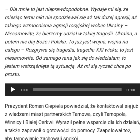
– Dla mnie to jest nieprawdopodobne. Wydaje mi się, że
miesiąc temu nikt nie spodziewał się aż tak dużej agresji, aż
takiego wzmocnienia agresji rosyjskiej wobec Ukrainy –
Niesamowite, że bierzemy udział w takiej tragedii. Ukraina, a
potem nie daj Boże i Polska. To już jest wojna, wojna na
całego – Rozgrywa się tragedia, tragedia XXI wieku, to jest
niesamowite. Od samego rana jak się dowiedziałam, to
jestem wstrząśnięta tą sytuacją. Aż mi się ryczeć chce po
prostu.
Odtwarzacz
00:00
00:00
plików
dźwiękowych
Prezydent Roman Ciepiela powiedział, że kontaktował się już
z władzami miast partnerskich Tarnowa, czyli Tarnopola,
Winnicy i Białej Cerkwi. Wyraził pełne wsparcie dla ich działań,
a także zapewnił o gotowości do pomocy. Zaapelował też,
aby tarnowianie zachowali spokój.