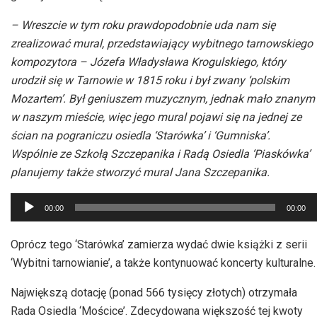
– Wreszcie w tym roku prawdopodobnie uda nam się
zrealizować mural, przedstawiający wybitnego tarnowskiego
kompozytora – Józefa Władysława Krogulskiego, który
urodził się w Tarnowie w 1815 roku i był zwany ‘polskim
Mozartem’. Był geniuszem muzycznym, jednak mało znanym
w naszym mieście, więc jego mural pojawi się na jednej ze
ścian na pograniczu osiedla ‘Starówka’ i ‘Gumniska’.
Wspólnie ze Szkołą Szczepanika i Radą Osiedla ‘Piaskówka’
planujemy także stworzyć mural Jana Szczepanika.
Odtwarzacz
00:00
00:00
plików
dźwiękowych
Oprócz tego ‘Starówka’ zamierza wydać dwie książki z serii
‘Wybitni tarnowianie’, a także kontynuować koncerty kulturalne.
Największą dotację (ponad 566 tysięcy złotych) otrzymała
Rada Osiedla ‘Mościce’. Zdecydowana większość tej kwoty