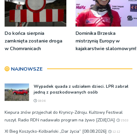
Do końca sierpnia
Dominika Brzeska
zamknięta zostanie droga
mistrzynią Europy w
w Chomranicach
kajakarstwie slalomowym!
NAJNOWSZE
Wypadek quada z udziałem dzieci. LPR zabrał
jedną z poszkodowanych osób
18:06
Kiepura znów przyjechał do Krynicy-Zdroju. Kultowy Festiwal
ruszył. Radio RDN nadawało program na żywo [ZDJĘCIA]
15:03
XI Bieg Koszycko-Kolbiański „Dar życia” [08.08.2026]
12:12