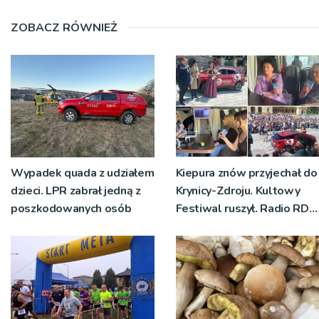
ZOBACZ RÓWNIEŻ
Wypadek quada z udziałem
Kiepura znów przyjechał do
dzieci. LPR zabrał jedną z
Krynicy-Zdroju. Kultowy
poszkodowanych osób
Festiwal ruszył. Radio RDN
nadawało program na
żywo [ZDJĘCIA]