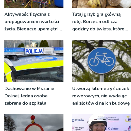
Aktywność fizyczna z
Tutaj grzyb gra główną
propagowaniem wartości
rolę. Borzęcin odlicza
życia. Biegacze upamiętnili
godziny do święta, które
św. Maksymiliana Kolbego
wyrosło na tradycji
pokoleń
Dachowanie w Mszanie
Utworzą kilometry ścieżek
Dolnej. Jedna osoba
rowerowych, nie wydając
zabrana do szpitala
ani złotówki na ich budowę