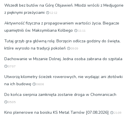
Wszedł bez butów na Górę Objawień. Młodzi wrócili z Medjugorie
z pięknymi przeżyciami
12:12
Aktywność fizyczna z propagowaniem wartości życia. Biegacze
upamiętnili św. Maksymiliana Kolbego
11:11
Tutaj grzyb gra główną rolę. Borzęcin odlicza godziny do święta,
które wyrosło na tradycji pokoleń
09:09
Dachowanie w Mszanie Dolnej. Jedna osoba zabrana do szpitala
07:07
Utworzą kilometry ścieżek rowerowych, nie wydając ani złotówki
na ich budowę
06:06
Do końca sierpnia zamknięta zostanie droga w Chomranicach
05:05
Kino plenerowe na boisku KS Metal Tarnów [07.08.2026]
21:09