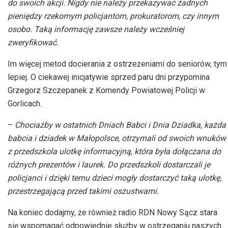
do swoich akcji. Nigdy nie należy przekazywać żadnych
pieniędzy rzekomym policjantom, prokuratorom, czy innym
osobo. Taką informację zawsze należy wcześniej
zweryfikować.
Im więcej metod docierania z ostrzeżeniami do seniorów, tym
lepiej. O ciekawej inicjatywie sprzed paru dni przypomina
Grzegorz Szczepanek z Komendy Powiatowej Policji w
Gorlicach.
–
Chociażby w ostatnich Dniach Babci i Dnia Dziadka, każda
babcia i dziadek w Małopolsce, otrzymali od swoich wnuków
z przedszkola ulotkę informacyjną, która była dołączana do
różnych prezentów i laurek. Do przedszkoli dostarczali je
policjanci i dzięki temu dzieci mogły dostarczyć taką ulotkę,
przestrzegającą przed takimi oszustwami.
Na koniec dodajmy, że również radio
RDN
Nowy Sącz stara
się wspomagać odpowiednie służby w ostrzeganiu naszych