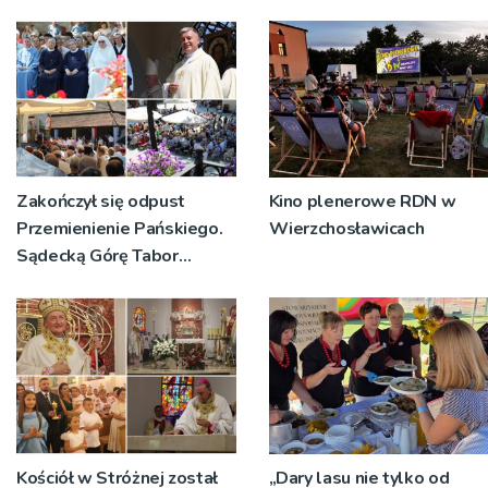
Zakończył się odpust
Kino plenerowe RDN w
Przemienienie Pańskiego.
Wierzchosławicach
Sądecką Górę Tabor
odwiedziły tłumy
pielgrzymów
Kościół w Stróżnej został
„Dary lasu nie tylko od