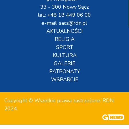
33 - 300 Nowy Sącz
tel.: +48 18 449 06 00
e-mail: sacz@rdn.pl
AKTUALNOŚCI
RELIGIA
SPORT
KULTURA
GALERIE
PATRONATY
WSPARCIE
Copyright © Wszelkie prawa zastrzeżone. RDN.
2024.