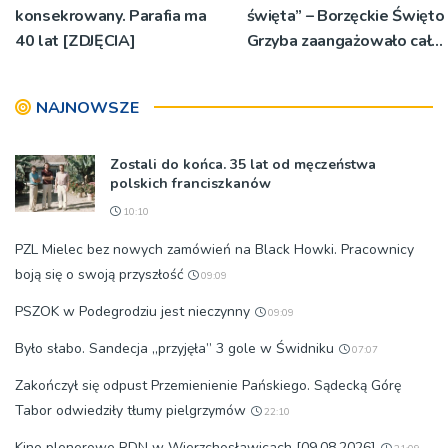
konsekrowany. Parafia ma
święta” – Borzęckie Święto
40 lat [ZDJĘCIA]
Grzyba zaangażowało całe
sołectwa
NAJNOWSZE
Zostali do końca. 35 lat od męczeństwa
polskich franciszkanów
10:10
PZL Mielec bez nowych zamówień na Black Howki. Pracownicy
boją się o swoją przyszłość
09:09
PSZOK w Podegrodziu jest nieczynny
09:09
Było słabo. Sandecja „przyjęła” 3 gole w Świdniku
07:07
Zakończył się odpust Przemienienie Pańskiego. Sądecką Górę
Tabor odwiedziły tłumy pielgrzymów
22:10
Kino plenerowe RDN w Wierzchosławicach [09.08.2026]