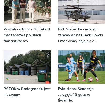
Zostali do końca. 35 lat od
PZL Mielec bez nowych
męczeństwa polskich
zamówień na Black Howki.
franciszkanów
Pracownicy boją się o
swoją przyszłość
PSZOK w Podegrodziu jest
Było słabo. Sandecja
nieczynny
„przyjęła” 3 gole w
Świdniku