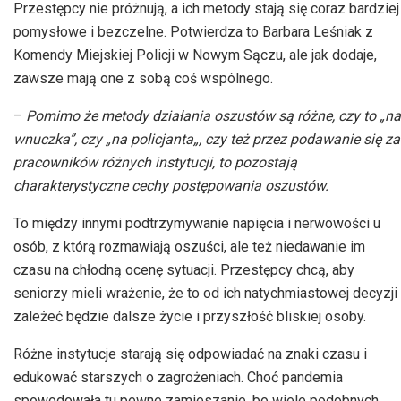
Przestępcy nie próżnują, a ich metody stają się coraz bardziej
pomysłowe i bezczelne. Potwierdza to Barbara Leśniak z
Komendy Miejskiej Policji w Nowym Sączu, ale jak dodaje,
zawsze mają one z sobą coś wspólnego.
–
Pomimo że
metody działania oszustów są różne, czy to „na
wnuczka”, czy
„
na policjanta
„
, czy też przez podawanie się za
pracowników różnych instytucji, to pozostają
charakterystyczne cechy postępowania oszustów.
To między innymi podtrzymywanie napięcia i nerwowości u
osób, z którą rozmawiają oszuści, ale też niedawanie im
czasu na chłodną ocenę sytuacji. Przestępcy chcą, aby
seniorzy mieli wrażenie, że to od ich natychmiastowej decyzji
zależeć będzie dalsze życie i przyszłość bliskiej osoby.
Różne instytucje starają się odpowiadać na znaki czasu i
edukować starszych o zagrożeniach. Choć pandemia
spowodowała tu pewne zamieszanie, bo wiele podobnych