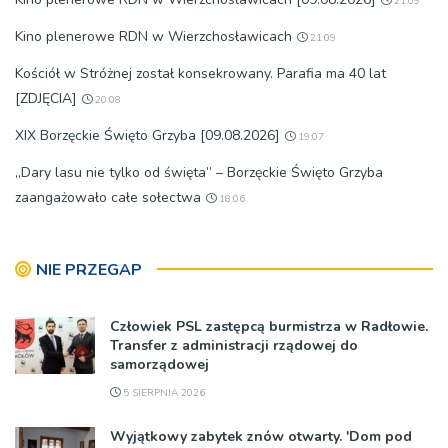
21:09
Kino plenerowe RDN w Wierzchosławicach
21:09
Kościół w Stróżnej został konsekrowany. Parafia ma 40 lat
[ZDJĘCIA]
20:08
XIX Borzęckie Święto Grzyba [09.08.2026]
19:07
„Dary lasu nie tylko od święta” – Borzęckie Święto Grzyba
zaangażowało całe sołectwa
18:06
NIE PRZEGAP
Człowiek PSL zastępcą burmistrza w Radłowie.
Transfer z administracji rządowej do
samorządowej
5 SIERPNIA 2026
Wyjątkowy zabytek znów otwarty. 'Dom pod