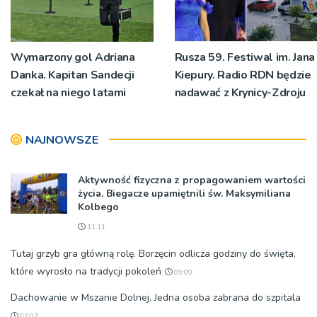
Wymarzony gol Adriana
Rusza 59. Festiwal im. Jana
Danka. Kapitan Sandecji
Kiepury. Radio RDN będzie
czekał na niego latami
nadawać z Krynicy-Zdroju
NAJNOWSZE
Aktywność fizyczna z propagowaniem wartości
życia. Biegacze upamiętnili św. Maksymiliana
Kolbego
11:11
Tutaj grzyb gra główną rolę. Borzęcin odlicza godziny do święta,
które wyrosło na tradycji pokoleń
09:09
Dachowanie w Mszanie Dolnej. Jedna osoba zabrana do szpitala
07:07