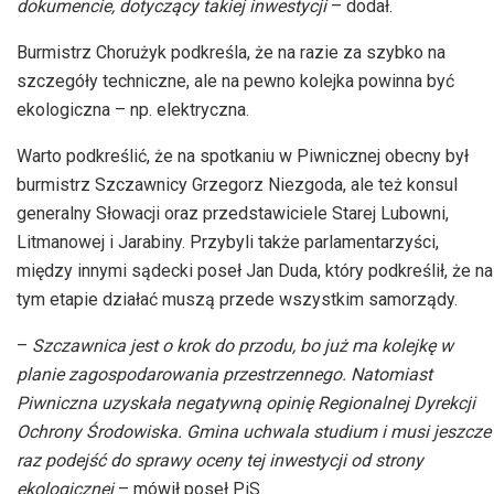
dokumencie, dotyczący takiej inwestycji
– dodał.
Burmistrz
Chorużyk
podkreśla, że na razie za szybko na
szczegóły techniczne, ale na pewno kolejka powinna być
ekologiczna – np
. elektryczna.
Warto podkreślić, że na spotkaniu w Piwnicznej obecny był
burmistrz Szczawnicy Grzegorz Niezgoda, ale też konsul
generalny Słowacji oraz przedstawiciele Starej
Lubowni
,
Litmanowej
i
Jarabiny
. Przybyli także parlamentarzyści,
między innymi sądecki poseł Jan Duda, który podkreślił, że na
tym etapie działać muszą przede wszystkim samorządy.
–
Szczawnica jest o krok do przodu, bo już ma kolejkę w
planie zagospodarowania przestrzennego. Natomiast
Piwniczna uzyskała negatywną opinię Regionalnej Dyrekcji
Ochrony Środowiska. Gmina uchwala studium i musi jeszcze
raz podejść do sprawy oceny tej inwestycji od strony
ekologicznej
– mówił poseł PiS.