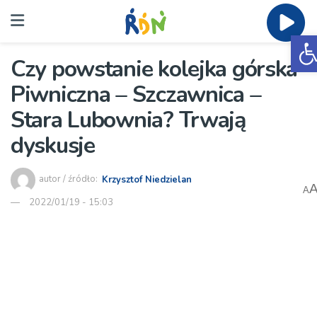
O
Czy powstanie kolejka górska
Piwniczna – Szczawnica –
Stara Lubownia? Trwają
dyskusje
autor / źródło:
Krzysztof Niedzielan
A
2022/01/19 - 15:03