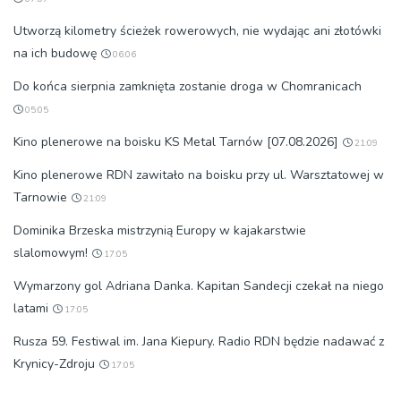
Utworzą kilometry ścieżek rowerowych, nie wydając ani złotówki
na ich budowę
06:06
Do końca sierpnia zamknięta zostanie droga w Chomranicach
05:05
Kino plenerowe na boisku KS Metal Tarnów [07.08.2026]
21:09
Kino plenerowe RDN zawitało na boisku przy ul. Warsztatowej w
Tarnowie
21:09
Dominika Brzeska mistrzynią Europy w kajakarstwie
slalomowym!
17:05
Wymarzony gol Adriana Danka. Kapitan Sandecji czekał na niego
latami
17:05
Rusza 59. Festiwal im. Jana Kiepury. Radio RDN będzie nadawać z
Krynicy-Zdroju
17:05