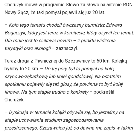
Chorużyk
mówił w programie Słowo za słowo na antenie
RDN
Nowy Sącz, że taki pomysł pojawił się już 20 lat.
–
Koło tego tematu chodził ówczesny burmistrz Edward
Bogaczyk, który jest teraz w komitecie, który ożywił ten temat.
Dla mnie jest to ciekawe novum – z punktu widzenia
turystyki oraz ekologii
– zaznaczył.
Teraz droga z Piwnicznej do Szczawnicy to 60 km. Kolejką
byłoby to 20 km. –
Do tej pory był to pomysł na kolej
szynowo-zębatkową lub kolei gondolowej. Na ostatnim
spotkaniu pojawiły się też głosy, że powinna to być kolej
linowa. Na tym etapie trudno o konkrety
– podkreślił
Chorużyk.
–
Dyskusja w temacie kolejki ożywiła się, bo jesteśmy na
etapie uchwalania studium zagospodarowania
przestrzennego. Szczawnica już od dawna ma zapis w takim