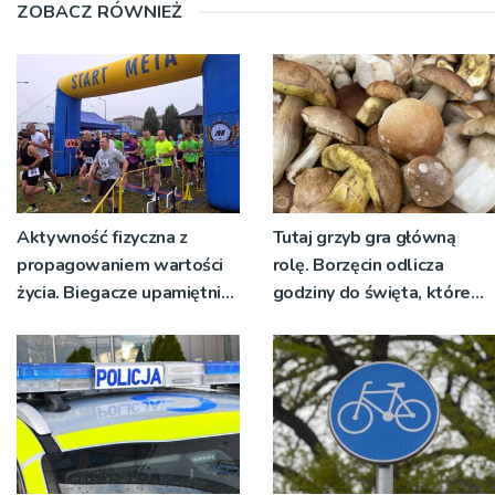
ZOBACZ RÓWNIEŻ
Aktywność fizyczna z
Tutaj grzyb gra główną
propagowaniem wartości
rolę. Borzęcin odlicza
życia. Biegacze upamiętnili
godziny do święta, które
św. Maksymiliana Kolbego
wyrosło na tradycji
pokoleń