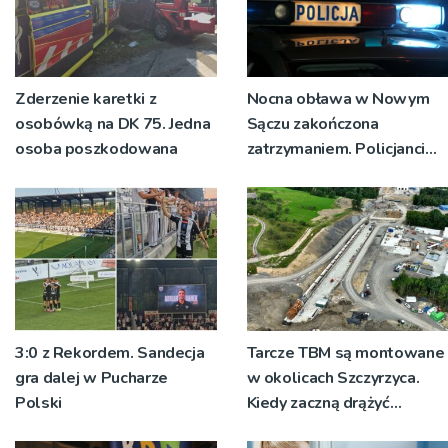
Zderzenie karetki z
Nocna obława w Nowym
osobówką na DK 75. Jedna
Sączu zakończona
osoba poszkodowana
zatrzymaniem. Policjanci
ustalają jak doszło do
dźgnięcia 31-letniego
mężczyzny
3:0 z Rekordem. Sandecja
Tarcze TBM są montowane
gra dalej w Pucharze
w okolicach Szczyrzyca.
Polski
Kiedy zaczną drążyć
tunele?