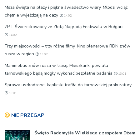
Msza święta na plaży i piękne świadectwo wiary. Młodzi wciąż
chętnie wyjeżdżają na oazy
14:02
ZPiT Świerczkowiacy ze Złotą Nagrodą Festiwalu w Bułgarii
14:02
Trzy miejscowości – trzy różne filmy. Kino plenerowe RDN znów
rusza w region
14:02
Mammobus znów rusza w trasę. Mieszkanki powiatu
tarnowskiego będą mogły wykonać bezpłatne badania
13:01
Sprawa uszkodzonej kapliczki trafiła do tarnowskiej prokuratury
13:01
NIE PRZEGAP
Święto Radomyśla Wielkiego z zespołem Dżem