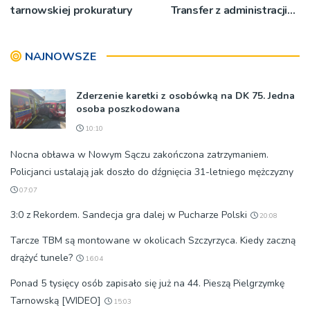
tarnowskiej prokuratury
Transfer z administracji
rządowej do
samorządowej
NAJNOWSZE
Zderzenie karetki z osobówką na DK 75. Jedna
osoba poszkodowana
10:10
Nocna obława w Nowym Sączu zakończona zatrzymaniem.
Policjanci ustalają jak doszło do dźgnięcia 31-letniego mężczyzny
07:07
3:0 z Rekordem. Sandecja gra dalej w Pucharze Polski
20:08
Tarcze TBM są montowane w okolicach Szczyrzyca. Kiedy zaczną
drążyć tunele?
16:04
Ponad 5 tysięcy osób zapisało się już na 44. Pieszą Pielgrzymkę
Tarnowską [WIDEO]
15:03