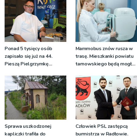
Ponad 5 tysięcy osób
Mammobus znów rusza w
zapisało się już na 44.
trasę. Mieszkanki powiatu
Pieszą Pielgrzymkę
tarnowskiego będą mogły
Tarnowską [WIDEO]
wykonać bezpłatne
badania
Sprawa uszkodzonej
Człowiek PSL zastępcą
kapliczki trafiła do
burmistrza w Radłowie.