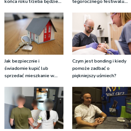
końca roku trzeba będzie
tegorocznego festiwalu
korzystać z objazdów
Talia będą wystawiane w
niecodziennych
okolicznościach
Jak bezpiecznie i
Czym jest bonding i kiedy
świadomie kupić lub
pomoże zadbać o
sprzedać mieszkanie w
piękniejszy uśmiech?
Krakowie?