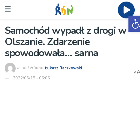
O
Samochód wypadł z drogi w
Olszanie. Zdarzenie
spowodowała… sarna
autor / źródło:
Łukasz Raczkowski
A
2022/05/15 - 06:06