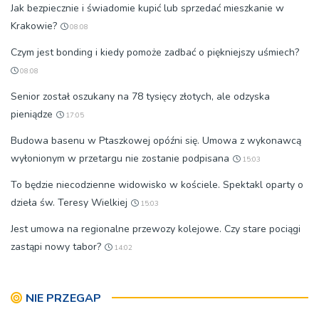
Jak bezpiecznie i świadomie kupić lub sprzedać mieszkanie w
Krakowie?
08:08
Czym jest bonding i kiedy pomoże zadbać o piękniejszy uśmiech?
08:08
Senior został oszukany na 78 tysięcy złotych, ale odzyska
pieniądze
17:05
Budowa basenu w Ptaszkowej opóźni się. Umowa z wykonawcą
wyłonionym w przetargu nie zostanie podpisana
15:03
To będzie niecodzienne widowisko w kościele. Spektakl oparty o
dzieła św. Teresy Wielkiej
15:03
Jest umowa na regionalne przewozy kolejowe. Czy stare pociągi
zastąpi nowy tabor?
14:02
NIE PRZEGAP