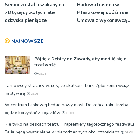
Senior został oszukany na
Budowa basenu w
78 tysięcy złotych, ale
Ptaszkowej opóźni się.
odzyska pieniądze
Umowa z wykonawcą
wyłonionym w przetargu
nie zostanie podpisana
NAJNOWSZE
Pójdą z Dębicy do Zawady, aby modlić się o
trzeźwość
09:09
Tarnowscy strażacy walczą ze skutkami burz. Zgłoszenia wciąż
napływają
09:09
W centrum Laskowej będzie nowy most. Do końca roku trzeba
będzie korzystać z objazdów
09:09
Nie tylko na deskach teatru. Prapremiery tegorocznego festiwalu
Talia będą wystawiane w niecodziennych okolicznościach
08:08