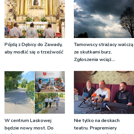
Pójdą z Dębicy do Zawady,
Tarnowscy strażacy walczą
aby modlić się o trzeźwość
ze skutkami burz.
Zgłoszenia wciąż
napływają
W centrum Laskowej
Nie tylko na deskach
będzie nowy most. Do
teatru. Prapremiery