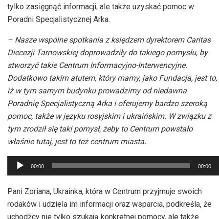
tylko zasięgnąć informacji, ale także uzyskać pomoc w
Poradni Specjalistycznej Arka.
– Nasze wspólne spotkania z księdzem dyrektorem Caritas
Diecezji Tarnowskiej doprowadziły do takiego pomysłu, by
stworzyć takie Centrum Informacyjno-Interwencyjne.
Dodatkowo takim atutem, który mamy, jako Fundacja, jest to,
iż w tym samym budynku prowadzimy od niedawna
Poradnię Specjalistyczną Arka i oferujemy bardzo szeroką
pomoc, także w języku rosyjskim i ukraińskim. W związku z
tym zrodził się taki pomysł, żeby to Centrum powstało
właśnie tutaj, jest to też centrum miasta.
Odtwarzacz
00:00
00:00
plików
dźwiękowych
Pani Zoriana, Ukrainka, która w Centrum przyjmuje swoich
rodaków i udziela im informacji oraz wsparcia, podkreśla, że
uchodźcy nie tylko szukają konkretnej pomocy, ale także