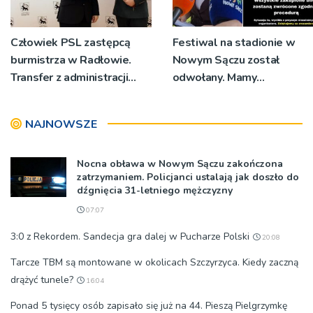
Człowiek PSL zastępcą
Festiwal na stadionie w
burmistrza w Radłowie.
Nowym Sączu został
Transfer z administracji
odwołany. Mamy
rządowej do
oświadczenia
samorządowej
organizatorów i spółki NIK
NAJNOWSZE
Nocna obława w Nowym Sączu zakończona
zatrzymaniem. Policjanci ustalają jak doszło do
dźgnięcia 31-letniego mężczyzny
07:07
3:0 z Rekordem. Sandecja gra dalej w Pucharze Polski
20:08
Tarcze TBM są montowane w okolicach Szczyrzyca. Kiedy zaczną
drążyć tunele?
16:04
Ponad 5 tysięcy osób zapisało się już na 44. Pieszą Pielgrzymkę