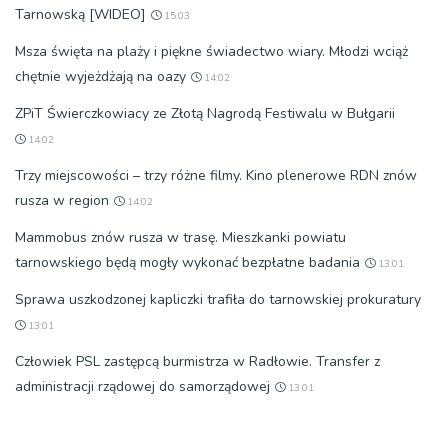
Tarnowską [WIDEO]
15:03
Msza święta na plaży i piękne świadectwo wiary. Młodzi wciąż
chętnie wyjeżdżają na oazy
14:02
ZPiT Świerczkowiacy ze Złotą Nagrodą Festiwalu w Bułgarii
14:02
Trzy miejscowości – trzy różne filmy. Kino plenerowe RDN znów
rusza w region
14:02
Mammobus znów rusza w trasę. Mieszkanki powiatu
tarnowskiego będą mogły wykonać bezpłatne badania
13:01
Sprawa uszkodzonej kapliczki trafiła do tarnowskiej prokuratury
13:01
Człowiek PSL zastępcą burmistrza w Radłowie. Transfer z
administracji rządowej do samorządowej
13:01