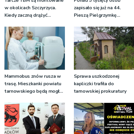
Tarcze TBM są montowane
Ponad 5 tysięcy osób
w okolicach Szczyrzyca.
zapisało się już na 44.
Kiedy zaczną drążyć
Pieszą Pielgrzymkę
tunele?
Tarnowską [WIDEO]
Mammobus znów rusza w
Sprawa uszkodzonej
trasę. Mieszkanki powiatu
kapliczki trafiła do
tarnowskiego będą mogły
tarnowskiej prokuratury
wykonać bezpłatne
badania