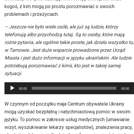
kogoś, z kim mogą po prostu porozmawiać o swoich
problemach i przeżyciach.
– Jeszcze nie było wiele osób, ale już są ludzie, którzy
telefonują albo przychodzą tutaj. Są to osoby, które mają
rożne pytania, ale ogólnie takie proste, jak działa wszystko tu,
w Tarnowie. Jest duże wsparcie prowadzone przez Urząd
Miasta i jest dużo informacji w języku ukraińskim. Ale ludzie
potrzebują porozmawiać z kimś, kto jest w takiej samej
sytuacji.
Odtwarzacz
00:00
00:00
plików
dźwiękowych
W czynnym od początku maja Centrum obywatele Ukrainy
mogą uzyskać bezpłatną i natychmiastową pomoc w swoim
języku. To pomoc w zakresie usług medycznych (umawianie
wizyt, wyszukiwanie lekarzy specjalistów), znalezienia pracy,