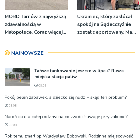
MORD Tarnów z najwyższą
Ukrainiec, który zakłócał
zdawalnością w
spokój na Sądecczyźnie
Małopolsce. Coraz więcej
został deportowany. Ma
17-latków przystępuje do
zakaz powrotu przez 7 lat
egzaminów
NAJNOWSZE
Tańsze tankowanie jeszcze w lipcu? Rusza
miejska stacja paliw
09:09
Pokój pełen zabawek, a dziecko się nudzi – skąd ten problem?
08:08
Narożniki dla całej rodziny: na co zwrócić uwagę przy zakupie?
08:08
Rok temu zmarł bp Władysław Bobowski. Rodzinna miejscowość