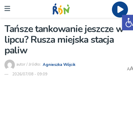
O
Tańsze tankowanie jeszcze w
lipcu? Rusza miejska stacja
paliw
autor / źródło:
Agnieszka Wójcik
A
2026/07/08 - 09:09