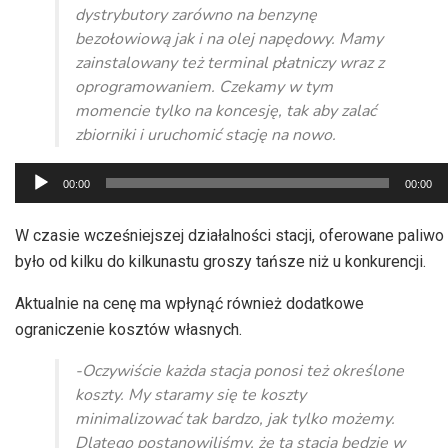
dystrybutory zarówno na benzynę
bezołowiową jak i na olej napędowy. Mamy
zainstalowany też terminal płatniczy wraz z
oprogramowaniem. Czekamy w tym
momencie tylko na koncesję, tak aby zalać
zbiorniki i uruchomić stację na nowo.
Odtwarzacz
00:00
00:00
plików
dźwiękowych
W czasie wcześniejszej działalności stacji, oferowane paliwo
było od kilku do kilkunastu groszy tańsze niż u konkurencji.
Aktualnie na cenę ma wpłynąć również dodatkowe
ograniczenie kosztów własnych.
-Oczywiście każda stacja ponosi też określone
koszty. My staramy się te koszty
minimalizować tak bardzo, jak tylko możemy.
Dlatego postanowiliśmy, że ta stacja będzie w