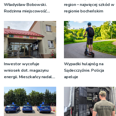
Władysław Bobowski.
region – najwięcej szkód w
Rodzinna miejscowość
regionie bocheńskim
wspomina swojego rodaka
Inwestor wycofuje
Wypadki hulajnóg na
wniosek dot. magazynu
Sądecczyźnie. Policja
energii. Mieszkańcy nadal
apeluje
mają obawy, planują
pikietę przed urzędem