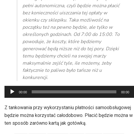
pełni autonomiczna, czyli będzie można płacić
bez konieczności uiszczania tej opłaty w
okienku czy sklepiku. Taka możliwość na
początku też na pewno będzie, ale tylko w
określonych godzinach. Od 7:00 do 15:00. To
powoduje, że koszty, które będziemy
generować będą niższe niż do tej pory. Dzięki
temu będziemy chcieli na swojej marży
maksymalnie zejść tyle, ile możemy, żeby
faktycznie to paliwo było tańsze niż u
konkurencji.
Odtwarzacz
00:00
00:00
plików
dźwiękowych
Z tankowania przy wykorzystaniu płatności samoobsługowej
będzie można korzystać całodobowo. Płacić będzie można w
ten sposób zarówno kartą jak gotówką.