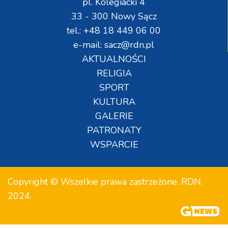
pl. Kolegiacki 4
33 - 300 Nowy Sącz
tel.: +48 18 449 06 00
e-mail: sacz@rdn.pl
AKTUALNOŚCI
RELIGIA
SPORT
KULTURA
GALERIE
PATRONATY
WSPARCIE
Copyright © Wszelkie prawa zastrzeżone. RDN.
2024.