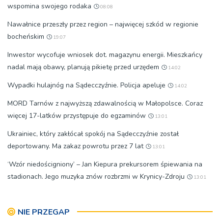
wspomina swojego rodaka
08:08
Nawałnice przeszły przez region – najwięcej szkód w regionie
bocheńskim
19:07
Inwestor wycofuje wniosek dot. magazynu energii. Mieszkańcy
nadal mają obawy, planują pikietę przed urzędem
14:02
Wypadki hulajnóg na Sądecczyźnie. Policja apeluje
14:02
MORD Tarnów z najwyższą zdawalnością w Małopolsce. Coraz
więcej 17-latków przystępuje do egzaminów
13:01
Ukrainiec, który zakłócał spokój na Sądecczyźnie został
deportowany. Ma zakaz powrotu przez 7 lat
13:01
‘Wzór niedościgniony’ – Jan Kiepura prekursorem śpiewania na
stadionach. Jego muzyka znów rozbrzmi w Krynicy-Zdroju
13:01
NIE PRZEGAP