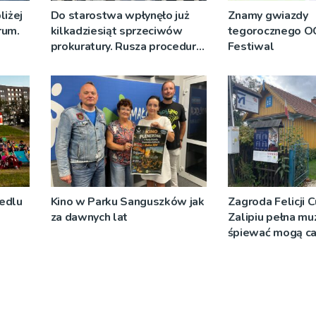
liżej
Do starostwa wpłynęło już
Znamy gwiazdy
rum.
kilkadziesiąt sprzeciwów
tegorocznego 
prokuratury. Rusza procedura
Festiwal
cofania praw jazdy
iedlu
Kino w Parku Sanguszków jak
Zagroda Felicji 
za dawnych lat
Zalipiu pełna muz
śpiewać mogą ca