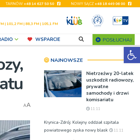
TARNÓW
+48 14 627 50 50
NOWY SĄCZ
+48 18 449 06 00
FM | 101,2 FM | 88,3 FM | 105,1 FM
RADIO
WSPARCIE
POSŁUCHAJ
Ot
ozy,
NAJNOWSZE
Nietrzeźwy 20-latek
atu
uszkodził radiowozy,
prywatne
samochody i drzwi
komisariatu
A
A
11:11
Krynica-Zdrój: Kolejny oddział szpitala
powiatowego zyska nowy blask
11:11