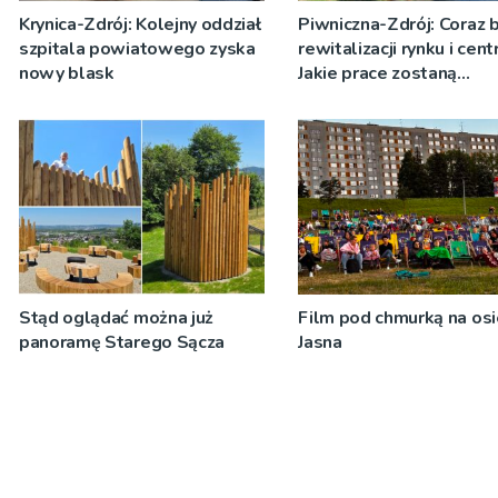
Krynica-Zdrój: Kolejny oddział
Piwniczna-Zdrój: Coraz b
szpitala powiatowego zyska
rewitalizacji rynku i cent
nowy blask
Jakie prace zostaną
wykonane?
Stąd oglądać można już
Film pod chmurką na os
panoramę Starego Sącza
Jasna