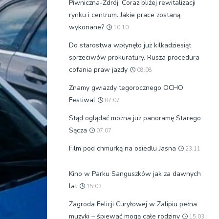
Piwniczna-Zdrój: Coraz bliżej rewitalizacji
rynku i centrum. Jakie prace zostaną
wykonane?
10:10
Do starostwa wpłynęło już kilkadziesiąt
sprzeciwów prokuratury. Rusza procedura
cofania praw jazdy
08:08
Znamy gwiazdy tegorocznego OCHO
Festiwal
07:07
Stąd oglądać można już panoramę Starego
Sącza
07:07
Film pod chmurką na osiedlu Jasna
23:11
Kino w Parku Sanguszków jak za dawnych
lat
15:03
Zagroda Felicji Curyłowej w Zalipiu pełna
muzyki – śpiewać mogą całe rodziny
15:03