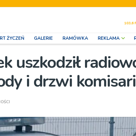
103,6 
RT ŻYCZEŃ
GALERIE
RAMÓWKA
REKLAMA
k uszkodził radiow
y i drzwi komisari
OŚCI