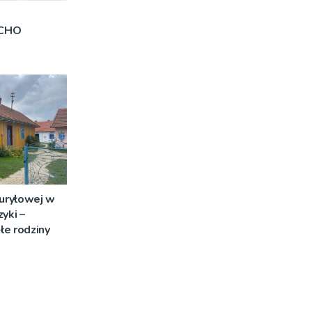
OCHO
Curyłowej w
yki –
łe rodziny