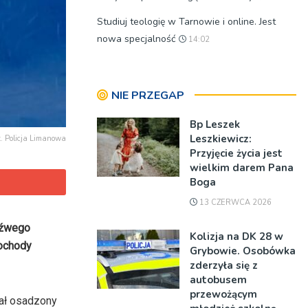
Studiuj teologię w Tarnowie i online. Jest
nowa specjalność
14:02
NIE PRZEGAP
Bp Leszek
Leszkiewicz:
t. Policja Limanowa
Przyjęcie życia jest
wielkim darem Pana
Boga
13 CZERWCA 2026
eźwego
Kolizja na DK 28 w
mochody
Grybowie. Osobówka
zderzyła się z
autobusem
przewożącym
tał osadzony