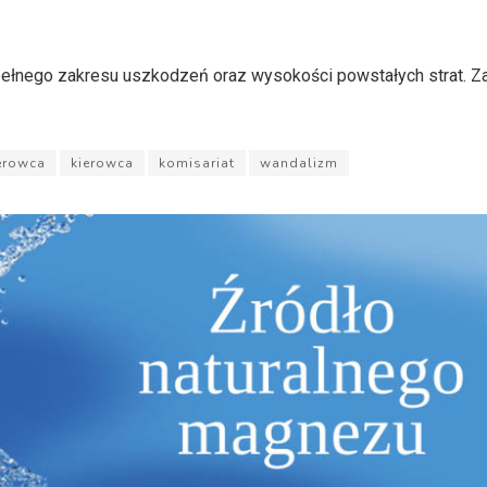
pełnego zakresu uszkodzeń oraz wysokości powstałych strat. Z
ierowca
kierowca
komisariat
wandalizm