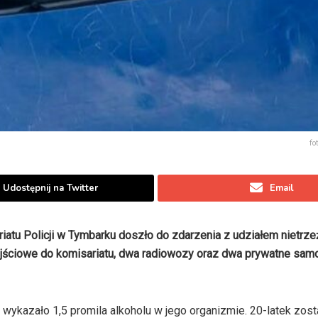
fo
Udostępnij na Twitter
Email
iatu Policji w Tymbarku doszło do zdarzenia z udziałem nietrz
wejściowe do komisariatu, dwa radiowozy oraz dwa prywatne sa
 wykazało 1,5 promila alkoholu w jego organizmie. 20-latek zos