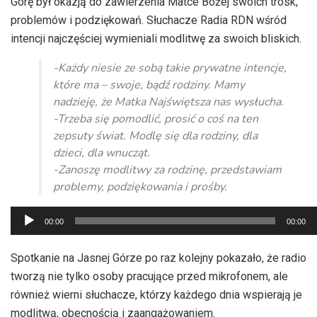
Górę był okazją do zawierzenia Matce Bożej swoich trosk,
problemów i podziękowań. Słuchacze Radia RDN wśród
intencji najczęściej wymieniali modlitwę za swoich bliskich.
-Każdy niesie ze sobą takie prywatne intencje,
które ma – swoje, bądź rodziny. Mamy
nadzieję, że Matka Najświętsza nas wysłucha.
-Trzeba się pomodlić, prosić o coś na ten
zepsuty świat. Modlę się dla rodziny, dla
dzieci, dla wnucząt.
-Zanoszę modlitwy za rodzinę, przedstawiam
problemy, podziękowania i prośby.
Odtwarzacz
00:00
00:00
plików
dźwiękowych
Spotkanie na Jasnej Górze po raz kolejny pokazało, że radio
tworzą nie tylko osoby pracujące przed mikrofonem, ale
również wierni słuchacze, którzy każdego dnia wspierają je
modlitwą, obecnością i zaangażowaniem.