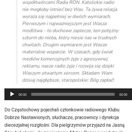
współtwórcami Radia RDN. Katolickie radio
nie mogłoby istnieć bez Was. Ta żywa relacja
wyraża się najpełniej w dwóch wymiarach.
Pierwszym i najważniejszym jest Wasza
modlitwa – to duchowe zaplecze, ten potężny
szturm do nieba, który niesie nas w trudnych
chwilach. Drugim wymiarem jest Wasze
materialne wsparcie. W czasach, gdy świat
mediów komercyjnych żyje z agresywnej
reklamy, nasze radio żyje i rozwija się dzięki
Waszym otwartym sercom. Składam Wam
dzisiaj najgłębsze, staropolskie: Bóg zapłać!
Odtwarzacz
00:00
00:00
plików
dźwiękowych
Do Częstochowy pojechali członkowie radiowego Klubu
Dobrze Nastawionych, słuchacze, pracownicy i dyrekcja
diecezjalnej rozgłośni. Dla pielgrzymów przyjazd na Jasną