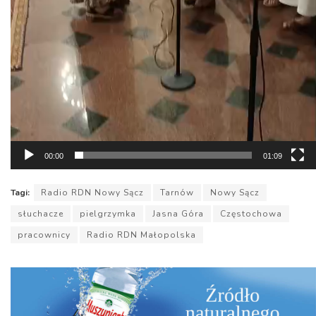
00:00
01:09
Tagi:
Radio RDN Nowy Sącz
Tarnów
Nowy Sącz
słuchacze
pielgrzymka
Jasna Góra
Częstochowa
pracownicy
Radio RDN Małopolska