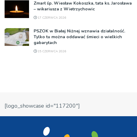
Zmarł śp. Wiesław Kokoszka, tata ks. Jarosława
– wikariusza z Wietrzychowic
17 CZERWCA 2026
PSZOK w Białej Niżnej wznawia działalność.
Tylko tu można oddawać śmieci o wielkich
gabarytach
15 CZERWCA 2026
[logo_showcase id="117200"]