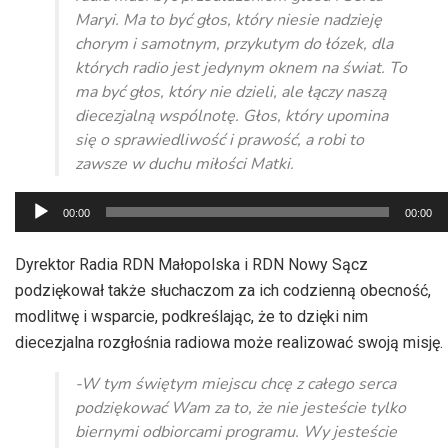
Maryi. Ma to być głos, który niesie nadzieję
chorym i samotnym, przykutym do łózek, dla
których radio jest jedynym oknem na świat. To
ma być głos, który nie dzieli, ale łączy naszą
diecezjalną wspólnotę. Głos, który upomina
się o sprawiedliwość i prawość, a robi to
zawsze w duchu miłości Matki.
Odtwarzacz
00:00
00:00
plików
dźwiękowych
Dyrektor Radia RDN Małopolska i RDN Nowy Sącz
podziękował także słuchaczom za ich codzienną obecność,
modlitwę i wsparcie, podkreślając, że to dzięki nim
diecezjalna rozgłośnia radiowa może realizować swoją misję.
-W tym świętym miejscu chcę z całego serca
podziękować Wam za to, że nie jesteście tylko
biernymi odbiorcami programu. Wy jesteście