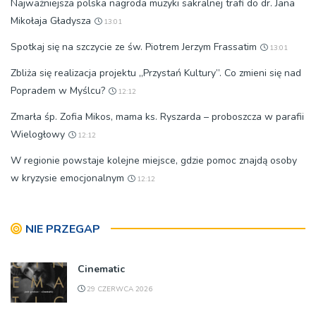
Najważniejsza polska nagroda muzyki sakralnej trafi do dr. Jana
Mikołaja Gładysza
13:01
Spotkaj się na szczycie ze św. Piotrem Jerzym Frassatim
13:01
Zbliża się realizacja projektu „Przystań Kultury”. Co zmieni się nad
Popradem w Myślcu?
12:12
Zmarła śp. Zofia Mikos, mama ks. Ryszarda – proboszcza w parafii
Wielogłowy
12:12
W regionie powstaje kolejne miejsce, gdzie pomoc znajdą osoby
w kryzysie emocjonalnym
12:12
NIE PRZEGAP
Cinematic
29 CZERWCA 2026