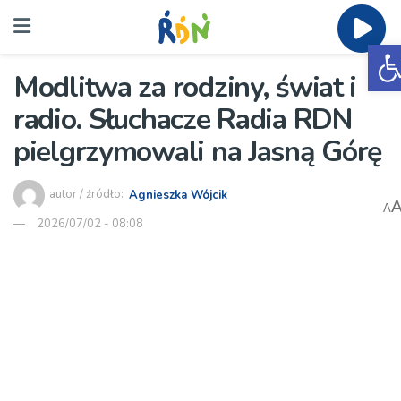
O
Modlitwa za rodziny, świat i
radio. Słuchacze Radia RDN
pielgrzymowali na Jasną Górę
autor / źródło:
Agnieszka Wójcik
A
2026/07/02 - 08:08