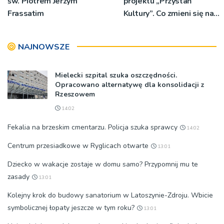
św. Piotrem Jerzym
projektu „Przystań
Frassatim
Kultury”. Co zmieni się nad
Popradem w Myślcu?
NAJNOWSZE
Mielecki szpital szuka oszczędności.
Opracowano alternatywę dla konsolidacji z
Rzeszowem
14:02
Fekalia na brzeskim cmentarzu. Policja szuka sprawcy
14:02
Centrum przesiadkowe w Ryglicach otwarte
13:01
Dziecko w wakacje zostaje w domu samo? Przypomnij mu te
zasady
13:01
Kolejny krok do budowy sanatorium w Latoszynie-Zdroju. Wbicie
symbolicznej łopaty jeszcze w tym roku?
13:01