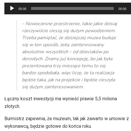
Odtwarzacz
00:00
00:00
plików
dźwiękowych
– Nowoczesne przestrzenie, takie jakie dzisiaj
rzeczywiście cieszą się dużym powodzeniem.
Trzeba pamiętać, że dzisiejszej muzea buduje
się w ten sposób, żeby zainteresowany
absolutnie wszystkich – od dzieciaków po
dorosłych. Znamy już koncepcję, bo jak była
prezentowana trzy miesiące temu to się
bardzo spodobała, więc liczę, że ta realizacja
będzie taka, jak na projekcie i będzie cieszyła
się dużym zainteresowaniem.
Łączny koszt inwestycji ma wynieść prawie 5,5 miliona
złotych.
Burmistrz zapewnia, że muzeum, tak jak zawarto w umowie z
wykonawcą, będzie gotowe do końca roku.