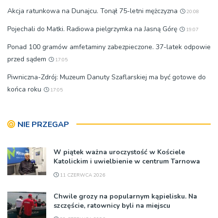
Akcja ratunkowa na Dunajcu. Tonął 75-letni mężczyzna
20:08
Pojechali do Matki. Radiowa pielgrzymka na Jasną Górę
19:07
Ponad 100 gramów amfetaminy zabezpieczone. 37-latek odpowie
przed sądem
17:05
Piwniczna-Zdrój: Muzeum Danuty Szaflarskiej ma być gotowe do
końca roku
17:05
NIE PRZEGAP
W piątek ważna uroczystość w Kościele
Katolickim i uwielbienie w centrum Tarnowa
11 CZERWCA 2026
Chwile grozy na popularnym kąpielisku. Na
szczęście, ratownicy byli na miejscu