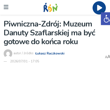
O
Piwniczna-Zdrój: Muzeum
Danuty Szaflarskiej ma być
gotowe do końca roku
autor / źródło:
Łukasz Raczkowski
A
2026/07/01 - 17:05