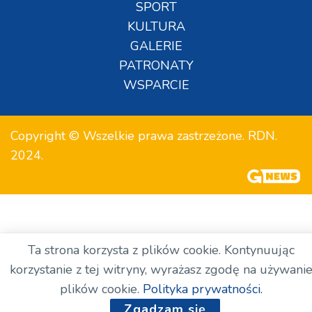
SPORT
KULTURA
GALERIE
PATRONATY
WSPARCIE
Copyright © Wszelkie prawa zastrzeżone. RDN.
2024.
Ta strona korzysta z plików cookie. Kontynuując
korzystanie z tej witryny, wyrażasz zgodę na używani
plików cookie.
Polityka prywatności.
Zgadzam się