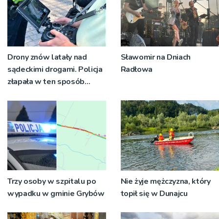
Drony znów latały nad
Sławomir na Dniach
sądeckimi drogami. Policja
Radłowa
złapała w ten sposób
ponad 40 kierowców,
którzy łamali przepisy
Trzy osoby w szpitalu po
Nie żyje mężczyzna, który
wypadku w gminie Grybów
topił się w Dunajcu