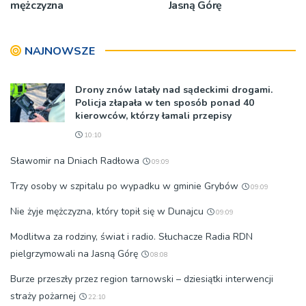
mężczyzna
Jasną Górę
NAJNOWSZE
Drony znów latały nad sądeckimi drogami.
Policja złapała w ten sposób ponad 40
kierowców, którzy łamali przepisy
10:10
Sławomir na Dniach Radłowa
09:09
Trzy osoby w szpitalu po wypadku w gminie Grybów
09:09
Nie żyje mężczyzna, który topił się w Dunajcu
09:09
Modlitwa za rodziny, świat i radio. Słuchacze Radia RDN
pielgrzymowali na Jasną Górę
08:08
Burze przeszły przez region tarnowski – dziesiątki interwencji
straży pożarnej
22:10