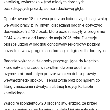
katolicką, zwłaszcza wśród młodych dorosłych
poszukujących prawdy, sensu i duchowej głębi.
Opublikowane 18 czerwca przez archidiecezję chicagowską
we współpracy z 19 innymi diecezjami badanie dotyczyło
doświadczeń 2 127 osób, które uczestniczyły w programie
OCIA w okresie od lutego do maja 2026 roku. Diecezje
biorące udział w badaniu odnotowały rekordowy poziom
uczestnictwa w programach formacji religijnej dla dorosłych.
Badanie wykazało, że osoby przystępujące do Kościoła
kierowały się przede wszystkim dwoma ogólnymi
czynnikami: osobistym poszukiwaniem dobra, prawdy,
wewnętrznego spokoju i sensu życia oraz pociągiem do
liturgii, nauczania i dwutysiącletniej tradycji Kościoła
katolickiego.
Wśród respondentów 28 procent stwierdziło, że przed
rozpoczęciem drogi ku wierze katolickiej nie należało do