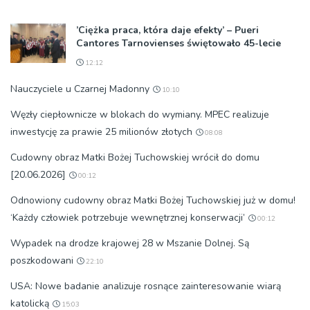
’Ciężka praca, która daje efekty’ – Pueri
Cantores Tarnovienses świętowało 45-lecie
12:12
Nauczyciele u Czarnej Madonny
10:10
Węzły ciepłownicze w blokach do wymiany. MPEC realizuje
inwestycję za prawie 25 milionów złotych
08:08
Cudowny obraz Matki Bożej Tuchowskiej wrócił do domu
[20.06.2026]
00:12
Odnowiony cudowny obraz Matki Bożej Tuchowskiej już w domu!
‘Każdy człowiek potrzebuje wewnętrznej konserwacji’
00:12
Wypadek na drodze krajowej 28 w Mszanie Dolnej. Są
poszkodowani
22:10
USA: Nowe badanie analizuje rosnące zainteresowanie wiarą
katolicką
15:03