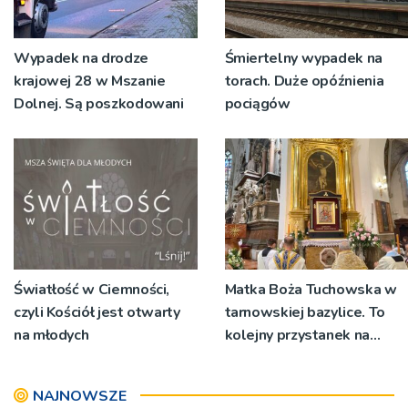
Wypadek na drodze
Śmiertelny wypadek na
krajowej 28 w Mszanie
torach. Duże opóźnienia
Dolnej. Są poszkodowani
pociągów
Światłość w Ciemności,
Matka Boża Tuchowska w
czyli Kościół jest otwarty
tarnowskiej bazylice. To
na młodych
kolejny przystanek na
drodze do domu [ZDJĘCIA]
NAJNOWSZE