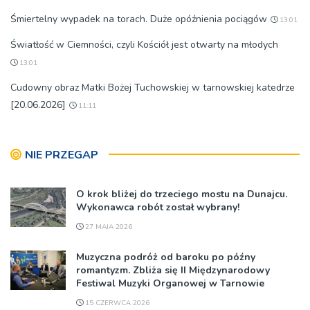
Śmiertelny wypadek na torach. Duże opóźnienia pociągów
13:01
Światłość w Ciemności, czyli Kościół jest otwarty na młodych
13:01
Cudowny obraz Matki Bożej Tuchowskiej w tarnowskiej katedrze
[20.06.2026]
11:11
NIE PRZEGAP
O krok bliżej do trzeciego mostu na Dunajcu.
Wykonawca robót został wybrany!
27 MAJA 2026
Muzyczna podróż od baroku po późny
romantyzm. Zbliża się II Międzynarodowy
Festiwal Muzyki Organowej w Tarnowie
15 CZERWCA 2026