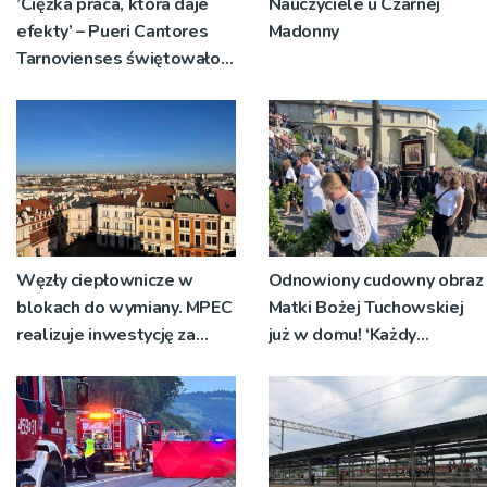
’Ciężka praca, która daje
Nauczyciele u Czarnej
efekty’ – Pueri Cantores
Madonny
Tarnovienses świętowało
45-lecie
Węzły ciepłownicze w
Odnowiony cudowny obraz
blokach do wymiany. MPEC
Matki Bożej Tuchowskiej
realizuje inwestycję za
już w domu! ‘Każdy
prawie 25 milionów
człowiek potrzebuje
złotych
wewnętrznej konserwacji’