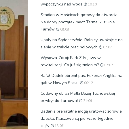
wypoczynku nad wodą
10:10
Stadion w Mościcach gotowy do otwarcia.
Na dobry początek mecz Termaliki z Unią
Tarnów
08:08
Upały na Sądecczyźnie. Rolnicy uważajcie na
siebie w trakcie prac polowych
07:07
Wysowa-Zdrój: Park Zdrojowy w
rewitalizacji. Co już się zmieniło?
07:07
Rafał Dudek obronił pas. Pokonał Anglika na
gali w Nowym Sączu
00:12
Cudowny obraz Matki Bożej Tuchowskiej
przybył do Tarnowa!
21:09
Badania prenatalne mogą uratować zdrowie
dziecka. Kluczowe są pierwsze tygodnie
ciąży
18:06