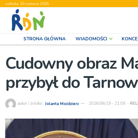
sobota, 20 czerwca 2026
STRONA GŁÓWNA
WIADOMOŚCI
KONCE
Cudowny obraz Ma
przybył do Tarnow
autor / źródło:
Jolanta Moździerz
2026/06/19 - 21:09
-
REL