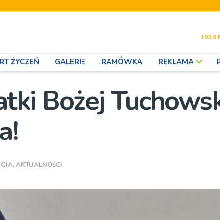
103,6 
RT ŻYCZEŃ
GALERIE
RAMÓWKA
REKLAMA
tki Bożej Tuchowsk
a!
IGIA
,
AKTUALNOŚCI