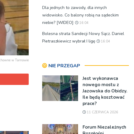
Dla jednych to zawody, dla innych
widowisko. Co balony robią na sądeckim
niebie? [WIDEO]
16:04
Bolesna strata Sandecji Nowy Sącz. Daniel
Pietraszkiewicz wybrał I ligę
16:04
uchowne w Tarnowie
NIE PRZEGAP
Jest wykonawca
nowego mostu z
Jazowska do Obidzy.
Ile będą kosztować
prace?
11 CZERWCA 2026
Forum Niezależnych
Rozgłośni