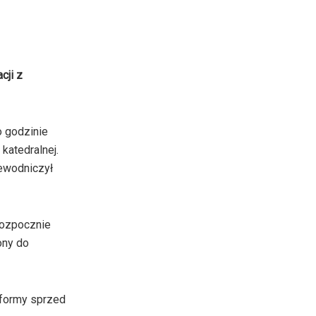
cji z
o godzinie
katedralnej.
ewodniczył
rozpocznie
ony do
j formy sprzed