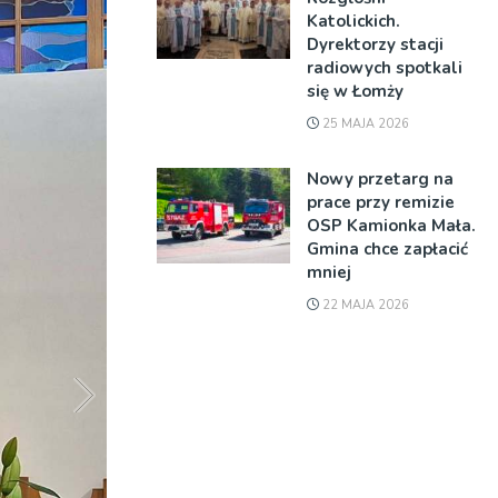
Katolickich.
Dyrektorzy stacji
radiowych spotkali
się w Łomży
25 MAJA 2026
Nowy przetarg na
prace przy remizie
OSP Kamionka Mała.
Gmina chce zapłacić
mniej
22 MAJA 2026