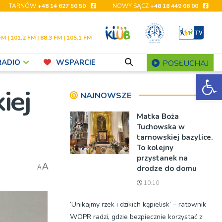
TARNÓW
+48 14 627 50 50
NOWY SĄCZ
+48 18 449 06 00
FM | 101,2 FM | 88,3 FM | 105,1 FM
RADIO
WSPARCIE
POSŁUCHAJ
Ot
iej
NAJNOWSZE
Matka Boża
Tuchowska w
tarnowskiej bazylice.
To kolejny
przystanek na
A
drodze do domu
A
10:10
’Unikajmy rzek i dzikich kąpielisk’ – ratownik
WOPR radzi, gdzie bezpiecznie korzystać z