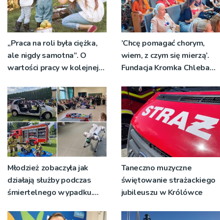
„Praca na roli była ciężka,
’Chcę pomagać chorym,
ale nigdy samotna”. O
wiem, z czym się mierzą’.
wartości pracy w kolejnej
Fundacja Kromka Chleba
audycji ”Rodzina w sercu
podziękowała
Małopolski – śladami św.
wolontariuszom na
Jana Pawła II”
uroczystej gali
Młodzież zobaczyła jak
Taneczno muzyczne
działają służby podczas
świętowanie strażackiego
śmiertelnego wypadku.
jubileuszu w Królówce
Cenna lekcja w Akademii
Nauk Stosowanych