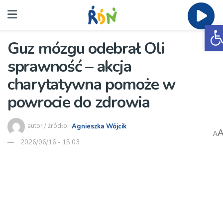
O
Guz mózgu odebrał Oli
sprawność – akcja
charytatywna pomoże w
powrocie do zdrowia
autor / źródło:
Agnieszka Wójcik
A
2026/06/16 - 15:03