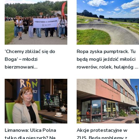
’Chcemy zbliżać się do
Ropa zyska pumptrack. Tu
Boga’ – młodzi
będą mogli jeździć miłości
bierzmowani
rowerów, rolek, hulajnóg i
pielgrzymowali do
deskorolek
Sanktuarium bł. Karoliny
Limanowa: Ulica Polna
Akcje protestacyjne w
tylko dla pieszych? Na
ZUS. Będą problemy z