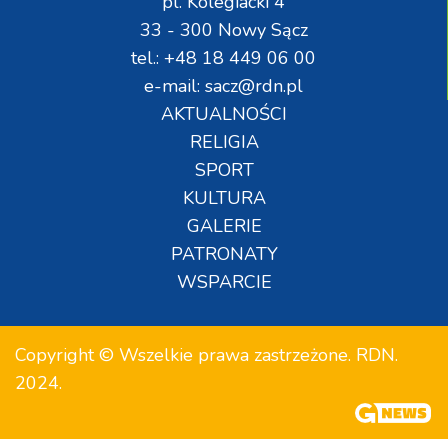
pl. Kolegiacki 4
33 - 300 Nowy Sącz
tel.: +48 18 449 06 00
e-mail: sacz@rdn.pl
AKTUALNOŚCI
RELIGIA
SPORT
KULTURA
GALERIE
PATRONATY
WSPARCIE
Copyright © Wszelkie prawa zastrzeżone. RDN.
2024.