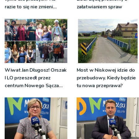
razie to się nie zmieni
załatwianiem spraw
[WIDEO]
Wiwat Jan Długosz! Orszak
Most w Niskowej idzie do
I LO przeszedł przez
przebudowy. Kiedy będzie
centrum Nowego Sącza
tu nowa przeprawa?
[ZDJĘCIA, WIDEO]