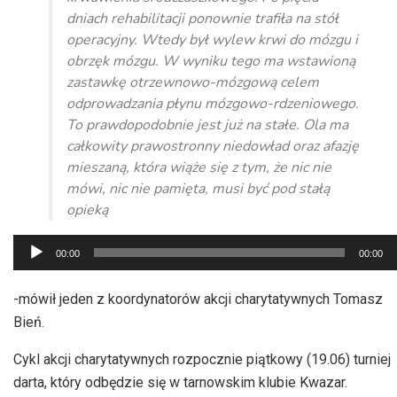
dniach rehabilitacji ponownie trafiła na stół
operacyjny. Wtedy był wylew krwi do mózgu i
obrzęk mózgu. W wyniku tego ma wstawioną
zastawkę otrzewnowo-mózgową celem
odprowadzania płynu mózgowo-rdzeniowego.
To prawdopodobnie jest już na stałe. Ola ma
całkowity prawostronny niedowład oraz afazję
mieszaną, która wiąże się z tym, że nic nie
mówi, nic nie pamięta, musi być pod stałą
opieką
Odtwarzacz
00:00
00:00
plików
dźwiękowych
-mówił jeden z koordynatorów akcji charytatywnych Tomasz
Bień.
Cykl akcji charytatywnych rozpocznie piątkowy (19.06) turniej
darta, który odbędzie się w tarnowskim klubie Kwazar.