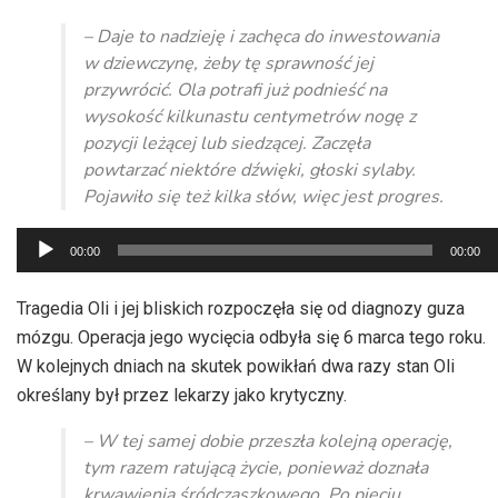
– Daje to nadzieję i zachęca do inwestowania
w dziewczynę, żeby tę sprawność jej
przywrócić. Ola potrafi już podnieść na
wysokość kilkunastu centymetrów nogę z
pozycji leżącej lub siedzącej. Zaczęła
powtarzać niektóre dźwięki, głoski sylaby.
Pojawiło się też kilka słów, więc jest progres.
Odtwarzacz
00:00
00:00
plików
dźwiękowych
Tragedia Oli i jej bliskich rozpoczęła się od diagnozy guza
mózgu. Operacja jego wycięcia odbyła się 6 marca tego roku.
W kolejnych dniach na skutek powikłań dwa razy stan Oli
określany był przez lekarzy jako krytyczny.
– W tej samej dobie przeszła kolejną operację,
tym razem ratującą życie, ponieważ doznała
krwawienia śródczaszkowego. Po pięciu