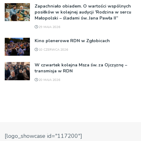
Zapachniało obiadem. O wartości wspólnych
posiłków w kolejnej audycji 'Rodzina w sercu
Małopolski – śladami św. Jana Pawła II”
29 MAJA 2026
Kino plenerowe RDN w Zgłobicach
10 CZERWCA 2026
W czwartek kolejna Msza św. za Ojczyznę –
transmisja w RDN
20 MAJA 2026
[logo_showcase id="117200"]