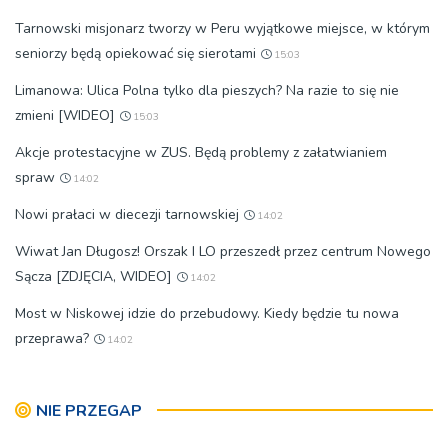
Tarnowski misjonarz tworzy w Peru wyjątkowe miejsce, w którym
seniorzy będą opiekować się sierotami
15:03
Limanowa: Ulica Polna tylko dla pieszych? Na razie to się nie
zmieni [WIDEO]
15:03
Akcje protestacyjne w ZUS. Będą problemy z załatwianiem
spraw
14:02
Nowi prałaci w diecezji tarnowskiej
14:02
Wiwat Jan Długosz! Orszak I LO przeszedł przez centrum Nowego
Sącza [ZDJĘCIA, WIDEO]
14:02
Most w Niskowej idzie do przebudowy. Kiedy będzie tu nowa
przeprawa?
14:02
NIE PRZEGAP