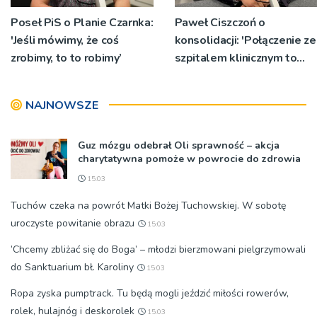
Poseł PiS o Planie Czarnka:
Paweł Ciszczoń o
'Jeśli mówimy, że coś
konsolidacji: 'Połączenie ze
zrobimy, to to robimy’
szpitalem klinicznym to
szansa na rozwój’
NAJNOWSZE
Guz mózgu odebrał Oli sprawność – akcja
charytatywna pomoże w powrocie do zdrowia
15:03
Tuchów czeka na powrót Matki Bożej Tuchowskiej. W sobotę
uroczyste powitanie obrazu
15:03
’Chcemy zbliżać się do Boga’ – młodzi bierzmowani pielgrzymowali
do Sanktuarium bł. Karoliny
15:03
Ropa zyska pumptrack. Tu będą mogli jeździć miłości rowerów,
rolek, hulajnóg i deskorolek
15:03