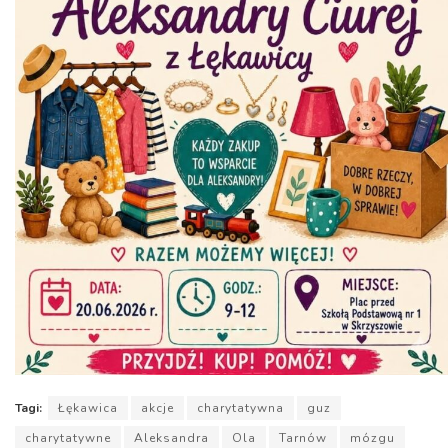
Tagi:
Łękawica
akcje
charytatywna
guz
charytatywne
Aleksandra
Ola
Tarnów
mózgu