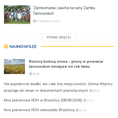
’Zamkomania’ zawita na ruiny Zamku
Tarnowskich
6 CZERWCA 2024
POKAŻ WIĘCEJ
NAJNOWSZE
Rolnicy kończą żniwa – plony w powiecie
tarnowskim mniejsze niż rok temu
08:08
Nie pojedyncze działki, ale całe trzy miejscowości. Gmina Wojnicz
przystąpi do zmian w dokumentach planistycznych
08:08
Kino plenerowe RDN w Brzeźnicy [08.08.2026]
23:11
Kino plenerowe RDN odwiedziło Brzeźnicę
23:11