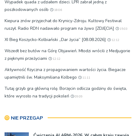
Wypadek quada z udziałem dzieci. LPR zabrał jedną z
poszkodowanych osób
18:06
Kiepura znów przyjechał do Krynicy-Zdroju. Kultowy Festiwal
ruszył. Radio RDN nadawało program na żywo [ZDJĘCIA]
15:03
XI Bieg Koszycko-Kolbiański „Dar życia” [08.08.2026]
12:12
Wszedł bez butów na Górę Objawień. Młodzi wrócili z Medjugorie
z pięknymi przeżyciami
12:12
Aktywność fizyczna z propagowaniem wartości życia. Biegacze
upamiętnili św. Maksymiliana Kolbego
11:11
Tutaj grzyb gra główną rolę. Borzęcin odlicza godziny do święta,
które wyrosło na tradycji pokoleń
09:09
NIE PRZEGAP
Ćwiczenia ALARM-2026. W całym kraju zawyją