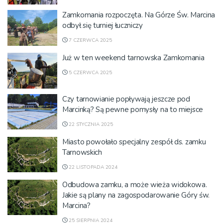
Zamkomania rozpoczęta. Na Górze Św. Marcina
odbył się turniej łuczniczy
7 CZERWCA 2025
Już w ten weekend tarnowska Zamkomania
5 CZERWCA 2025
Czy tarnowianie popływają jeszcze pod
Marcinką? Są pewne pomysły na to miejsce
22 STYCZNIA 2025
Miasto powołało specjalny zespół ds. zamku
Tarnowskich
22 LISTOPADA 2024
Odbudowa zamku, a może wieża widokowa.
Jakie są plany na zagospodarowanie Góry św.
Marcina?
25 SIERPNIA 2024