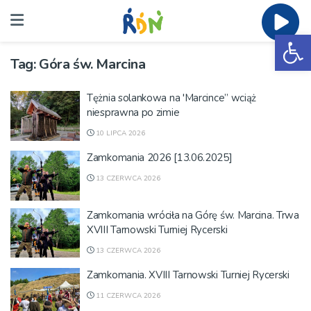
Ot
Tag:
Góra św. Marcina
Tężnia solankowa na 'Marcince” wciąż
niesprawna po zimie
10 LIPCA 2026
Zamkomania 2026 [13.06.2025]
13 CZERWCA 2026
Zamkomania wróciła na Górę św. Marcina. Trwa
XVIII Tarnowski Turniej Rycerski
13 CZERWCA 2026
Zamkomania. XVIII Tarnowski Turniej Rycerski
11 CZERWCA 2026