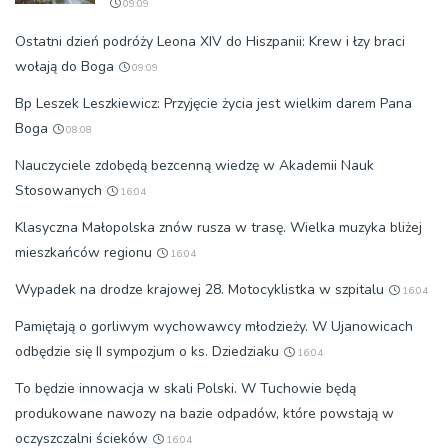
09:09
Ostatni dzień podróży Leona XIV do Hiszpanii: Krew i łzy braci
wołają do Boga
09:09
Bp Leszek Leszkiewicz: Przyjęcie życia jest wielkim darem Pana
Boga
08:08
Nauczyciele zdobędą bezcenną wiedzę w Akademii Nauk
Stosowanych
16:04
Klasyczna Małopolska znów rusza w trasę. Wielka muzyka bliżej
mieszkańców regionu
16:04
Wypadek na drodze krajowej 28. Motocyklistka w szpitalu
16:04
Pamiętają o gorliwym wychowawcy młodzieży. W Ujanowicach
odbędzie się II sympozjum o ks. Dziedziaku
16:04
To będzie innowacja w skali Polski. W Tuchowie będą
produkowane nawozy na bazie odpadów, które powstają w
oczyszczalni ścieków
16:04