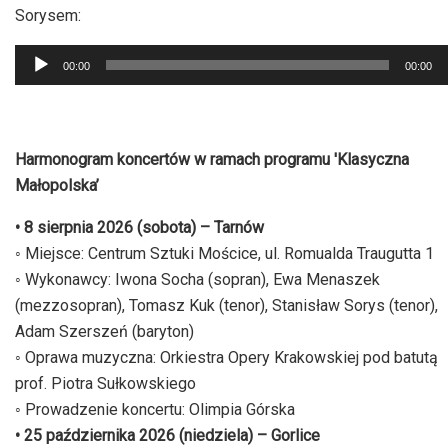
Sorysem:
Odtwarzacz
00:00
00:00
plików
dźwiękowych
Harmonogram koncertów w ramach programu 'Klasyczna
Małopolska’
• 8 sierpnia 2026 (sobota) – Tarnów
◦ Miejsce: Centrum Sztuki Mościce, ul. Romualda Traugutta 1
◦ Wykonawcy: Iwona Socha (sopran), Ewa Menaszek
(mezzosopran), Tomasz Kuk (tenor), Stanisław Sorys (tenor),
Adam Szerszeń (baryton)
◦ Oprawa muzyczna: Orkiestra Opery Krakowskiej pod batutą
prof. Piotra Sułkowskiego
◦ Prowadzenie koncertu: Olimpia Górska
• 25 października 2026 (niedziela) – Gorlice