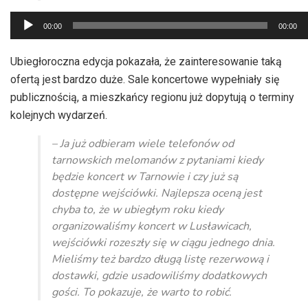
Odtwarzacz
00:00
00:00
plików
dźwiękowych
Ubiegłoroczna edycja pokazała, że zainteresowanie taką
ofertą jest bardzo duże. Sale koncertowe wypełniały się
publicznością, a mieszkańcy regionu już dopytują o terminy
kolejnych wydarzeń.
– Ja już odbieram wiele telefonów od
tarnowskich melomanów z pytaniami kiedy
będzie koncert w Tarnowie i czy już są
dostępne wejściówki. Najlepsza oceną jest
chyba to, że w ubiegłym roku kiedy
organizowaliśmy koncert w Lusławicach,
wejściówki rozeszły się w ciągu jednego dnia.
Mieliśmy też bardzo długą listę rezerwową i
dostawki, gdzie usadowiliśmy dodatkowych
gości. To pokazuje, że warto to robić.