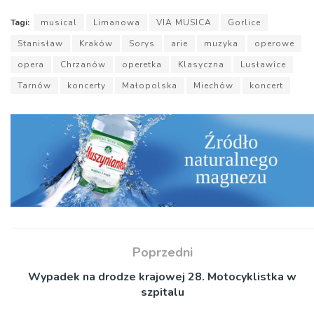
Tagi:
musical
Limanowa
VIA MUSICA
Gorlice
Stanisław
Kraków
Sorys
arie
muzyka
operowe
opera
Chrzanów
operetka
Klasyczna
Lusławice
Tarnów
koncerty
Małopolska
Miechów
koncert
Poprzedni
Wypadek na drodze krajowej 28. Motocyklistka w
szpitalu