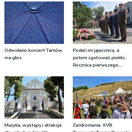
Odwołano koncert Tarnów
Podali im jajecznicę, a
ma głos
potem zgotowali piekło.
Rocznica pierwszego
transportu z Tarnowa do
KL Auschwitz
Muzyka, występy i atrakcje
Zamkomania. XVIII