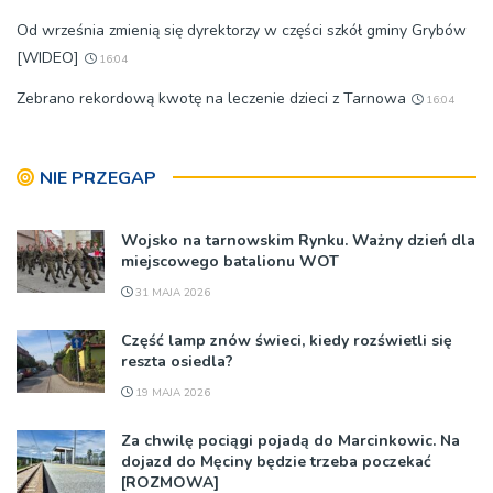
Od września zmienią się dyrektorzy w części szkół gminy Grybów
[WIDEO]
16:04
Zebrano rekordową kwotę na leczenie dzieci z Tarnowa
16:04
NIE PRZEGAP
Wojsko na tarnowskim Rynku. Ważny dzień dla
miejscowego batalionu WOT
31 MAJA 2026
Część lamp znów świeci, kiedy rozświetli się
reszta osiedla?
19 MAJA 2026
Za chwilę pociągi pojadą do Marcinkowic. Na
dojazd do Męciny będzie trzeba poczekać
[ROZMOWA]