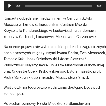
Odtwarzacz
00:00
00:00
plików
dźwiękowych
Koncerty odbędą się między innymi w Centrum Sztuki
Mościce w Tarnowie, Europejskim Centrum Muzyki
Krzysztofa Pendereckiego w Lusławicach oraz domach
kultury w Gorlicach, Limanowej, Miechowie i Chrzanowie.
Na scenie pojawią się wybitni soliści polskich i zagranicznych
scen operowych, między innymi Iwona Socha, Ewa Menaszek,
Tomasz Kuk, Jacek Ozimkowski i Adam Szerszeń.
Publiczność usłyszy także Orkiestrę Filharmonii Krakowskiej
oraz Orkiestrę Opery Krakowskiej pod batutą maestro prof.
Piotra Sułkowskiego i maestro Mieczysława Smydy.
Wejściówki na tegoroczne wydarzenia dostępne będą pod
koniec lipca.
Posłuchaj rozmowy Pawła Mleczko ze Stanisławem