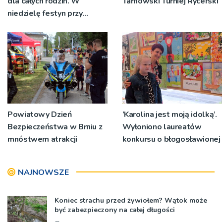
dla całych rodzin. W
Tarnowski Turniej Rycerski
niedzielę festyn przy
tuchowskim sanktuarium
Powiatowy Dzień
’Karolina jest moją idolką’.
Bezpieczeństwa w Brniu z
Wyłoniono laureatów
mnóstwem atrakcji
konkursu o błogosławionej
NAJNOWSZE
Koniec strachu przed żywiołem? Wątok może
być zabezpieczony na całej długości