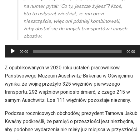
na numer pytał: 'Co ty, jeszcze żyjesz”? Ktoś,
kto to usłyszał wiedział, że mu grozi
nieszczęście, więc oni później kombinowali,
żeby dostać się do innych transportów i innych
obozów.
Odtwarzacz
00:00
00:00
plików
dźwiękowych
Z opublikowanych w 2020 roku ustaleń pracowników
Państwowego Muzeum Auschwitz-Birkenau w Oświęcimiu
wynika, że wojnę przeżyło 325 więźniów pierwszego
transportu. 292 więźniów poniosło śmierć, z czego 215 w
samym Auschwitz. Los 111 więźniów pozostaje nieznany.
Podczas rocznicowych obchodów, prezydent Tarnowa Jakub
Kwaśny podkreślił, że pamięć o przeszłości jest niezbędna,
aby podobne wydarzenia nie miały już miejsca w przyszłości.