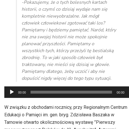
-Pokazujemy, że o tych bolesnych kartach
historii, o czymś co dzisiaj wydaje nam się
kompletnie niewyobrażalne. Jak mógł
człowiek człowiekowi zgotować taki los?
Pamiętamy i będziemy pamiętać. Naród, który
nie zna swojej historii nie może spokojnie
planować przyszłości. Pamiętamy o
wszystkich tych, którzy przeżyli tę bestialską
zbrodnię. To w jaki sposób człowiek był
traktowany, nie mieści się dzisiaj w głowie.
Pamiętamy dlatego, żeby uczcić i aby nie
dopuścić nigdy więcej do tego typu sytuacji.
Odtwarzacz
00:00
00:00
plików
dźwiękowych
W związku z obchodami rocznicy, przy Regionalnym Centrum
Edukacji o Pamięci im. gen. bryg. Zdzisława Baszaka w
Tarnowie otwarto okolicznościową wystawę ”Pierwszy