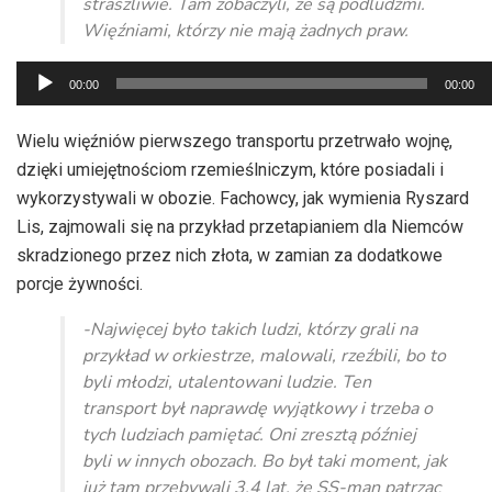
straszliwie. Tam zobaczyli, że są podludźmi.
Więźniami, którzy nie mają żadnych praw.
Odtwarzacz
00:00
00:00
plików
dźwiękowych
Wielu więźniów pierwszego transportu przetrwało wojnę,
dzięki umiejętnościom rzemieślniczym, które posiadali i
wykorzystywali w obozie. Fachowcy, jak wymienia Ryszard
Lis, zajmowali się na przykład przetapianiem dla Niemców
skradzionego przez nich złota, w zamian za dodatkowe
porcje żywności.
-Najwięcej było takich ludzi, którzy grali na
przykład w orkiestrze, malowali, rzeźbili, bo to
byli młodzi, utalentowani ludzie. Ten
transport był naprawdę wyjątkowy i trzeba o
tych ludziach pamiętać. Oni zresztą później
byli w innych obozach. Bo był taki moment, jak
już tam przebywali 3,4 lat, że SS-man patrząc