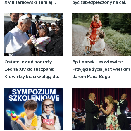
XVIII Tarnowski Turniej
być zabezpieczony na całej
Rycerski
długości
Ostatni dzień podróży
Bp Leszek Leszkiewicz:
Leona XIV do Hiszpanii:
Przyjęcie życia jest wielkim
Krew i łzy braci wołają do
darem Pana Boga
Boga