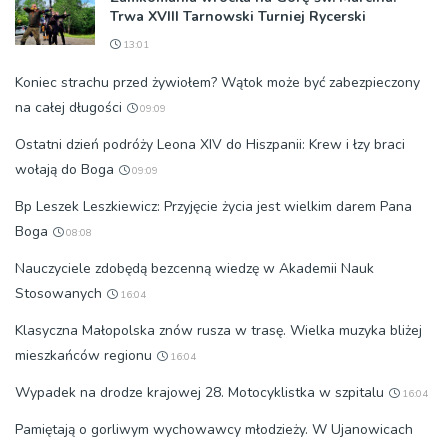
Trwa XVIII Tarnowski Turniej Rycerski
13:01
Koniec strachu przed żywiołem? Wątok może być zabezpieczony
na całej długości
09:09
Ostatni dzień podróży Leona XIV do Hiszpanii: Krew i łzy braci
wołają do Boga
09:09
Bp Leszek Leszkiewicz: Przyjęcie życia jest wielkim darem Pana
Boga
08:08
Nauczyciele zdobędą bezcenną wiedzę w Akademii Nauk
Stosowanych
16:04
Klasyczna Małopolska znów rusza w trasę. Wielka muzyka bliżej
mieszkańców regionu
16:04
Wypadek na drodze krajowej 28. Motocyklistka w szpitalu
16:04
Pamiętają o gorliwym wychowawcy młodzieży. W Ujanowicach