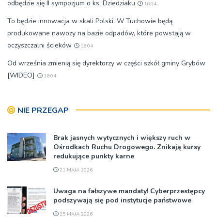
odbędzie się II sympozjum o ks. Dziedziaku
16:04
To będzie innowacja w skali Polski. W Tuchowie będą
produkowane nawozy na bazie odpadów, które powstają w
oczyszczalni ścieków
16:04
Od września zmienią się dyrektorzy w części szkół gminy Grybów
[WIDEO]
16:04
NIE PRZEGAP
Brak jasnych wytycznych i większy ruch w
Ośrodkach Ruchu Drogowego. Znikają kursy
redukujące punkty karne
21 MAJA 2026
Uwaga na fałszywe mandaty! Cyberprzestępcy
podszywają się pod instytucje państwowe
25 MAJA 2026