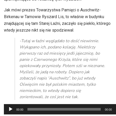
Jak mówi prezes Towarzystwa Pamięci o Auschwitz-
Birkenau w Tarnowie Ryszard Lis, to właśnie w budynku
znajdującej się tam Starej Łaźni, zaczęło się piekło, którego
wtedy jeszcze nikt się nie spodziewał.
-Tutaj w łaźni wyglądało to dość niewinnie.
Wykąpano ich, podano kolację. Niektórzy
pierwszy raz od miesięcy jedli jajecznicę, bo
panie z Czerwonego Krzyża, które się nimi
opiekowały przyniosły. Potem szli w nieznane.
Myśleli, że jadą na roboty. Dopiero jak
zobaczyli napis 'Auschwitz”, bo już wtedy
Oświęcim nie był polskim miastem, tylko
niemieckim, to wtedy dopiero się
zorientowali, że coś jest nie tak.
Odtwarzacz
00:00
00:00
plików