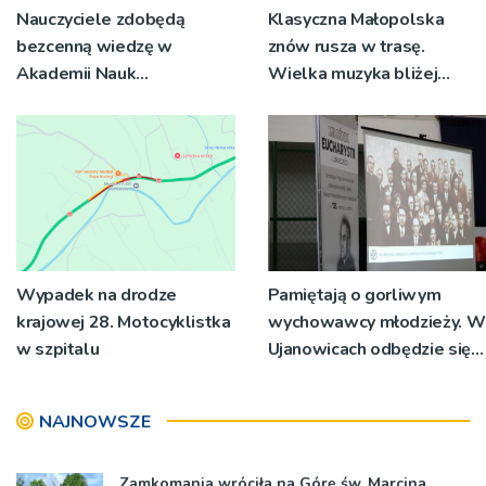
Nauczyciele zdobędą
Klasyczna Małopolska
bezcenną wiedzę w
znów rusza w trasę.
Akademii Nauk
Wielka muzyka bliżej
Stosowanych
mieszkańców regionu
Wypadek na drodze
Pamiętają o gorliwym
krajowej 28. Motocyklistka
wychowawcy młodzieży. W
w szpitalu
Ujanowicach odbędzie się II
sympozjum o ks.
Dziedziaku
NAJNOWSZE
Zamkomania wróciła na Górę św. Marcina.