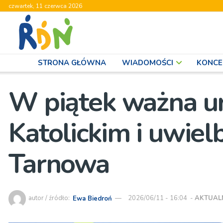
czwartek, 11 czerwca 2026
STRONA GŁÓWNA
WIADOMOŚCI
KONCE
W piątek ważna ur
Katolickim i uwiel
Tarnowa
autor / źródło:
Ewa Biedroń
2026/06/11 - 16:04
-
AKTUAL