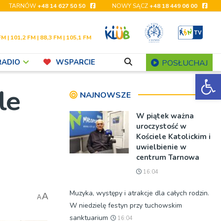
TARNÓW
+48 14 627 50 50
NOWY SĄCZ
+48 18 449 06 00
FM | 101,2 FM | 88,3 FM | 105,1 FM
RADIO
WSPARCIE
POSŁUCHAJ
Ot
le
NAJNOWSZE
W piątek ważna
uroczystość w
Kościele Katolickim i
uwielbienie w
centrum Tarnowa
16:04
Muzyka, występy i atrakcje dla całych rodzin.
A
A
W niedzielę festyn przy tuchowskim
sanktuarium
16:04