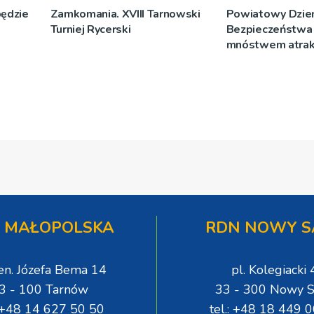
ędzie
Zamkomania. XVIII Tarnowski
Powiatowy Dzie
Turniej Rycerski
Bezpieczeństwa 
mnóstwem atrakc
 MAŁOPOLSKA
RDN NOWY S
gen. Józefa Bema 14
pl. Kolegiacki 
3 - 100 Tarnów
33 - 300 Nowy S
: +48 14 627 50 50
tel.: +48 18 449 