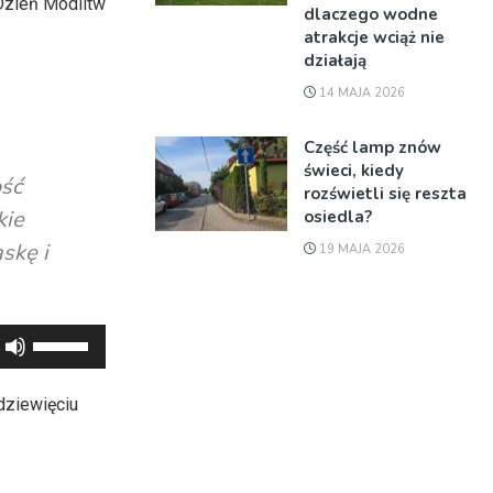
 Dzień Modlitw
dlaczego wodne
atrakcje wciąż nie
działają
14 MAJA 2026
Część lamp znów
świeci, kiedy
ość
rozświetli się reszta
kie
osiedla?
skę i
19 MAJA 2026
Używaj
strzałek
do
dziewięciu
góry
oraz
do