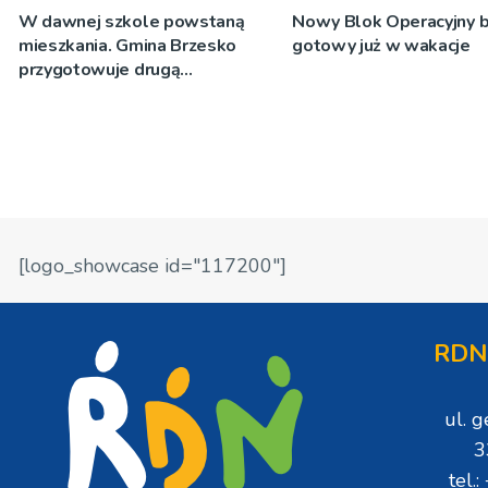
W dawnej szkole powstaną
Nowy Blok Operacyjny b
mieszkania. Gmina Brzesko
gotowy już w wakacje
przygotowuje drugą
inwestycję SIM
[logo_showcase id="117200"]
RDN
ul. 
3
tel.