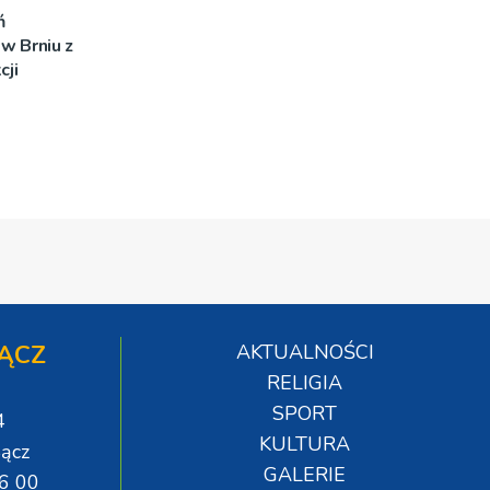
ń
w Brniu z
ji
ĄCZ
AKTUALNOŚCI
RELIGIA
SPORT
4
KULTURA
ącz
GALERIE
06 00