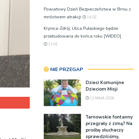
Powiatowy Dzień Bezpieczeństwa w Brniu z
mnóstwem atrakcji
14:02
Krynica-Zdrój: Ulica Pułaskiego będzie
przebudowana do końca roku [WIDEO]
13:01
NIE PRZEGAP
Dzieci Komunijne
Dzieciom Misji
12 MAJA 2026
Tarnowskie fontanny
przegrały z zimą? Na
prośbę słuchaczy
sprawdziliśmy,