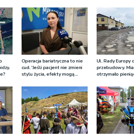
o
Operacja bariatryczna to nie
Ul. Rady Europy 
idzy.
cud. 'Jeśli pacjent nie zmieni
przebudowy. Mia
ce?
stylu życia, efekty mogą
otrzymało pienią
zostać zaprzepaszczone”
wyczekiwaną inw