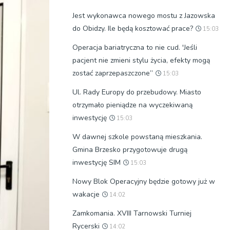
Jest wykonawca nowego mostu z Jazowska
do Obidzy. Ile będą kosztować prace?
15:03
Operacja bariatryczna to nie cud. 'Jeśli
pacjent nie zmieni stylu życia, efekty mogą
zostać zaprzepaszczone”
15:03
Ul. Rady Europy do przebudowy. Miasto
otrzymało pieniądze na wyczekiwaną
inwestycję
15:03
W dawnej szkole powstaną mieszkania.
Gmina Brzesko przygotowuje drugą
inwestycję SIM
15:03
Nowy Blok Operacyjny będzie gotowy już w
wakacje
14:02
Zamkomania. XVIII Tarnowski Turniej
Rycerski
14:02