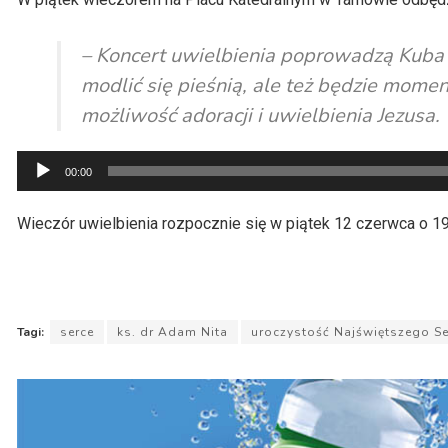
– Koncert uwielbienia poprowadzą Kuba 
modlić się pieśnią, ale też będzie mom
możliwość adoracji i uwielbienia Jezusa.
Odtwarzacz
00:00
plików
dźwiękowych
Wieczór uwielbienia rozpocznie się w piątek 12 czerwca o 19
Tagi:
serce
ks. dr Adam Nita
uroczystość Najświętszego Se