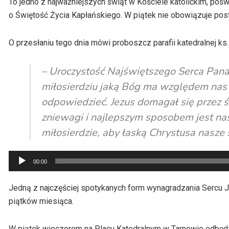
To jedno z najważniejszych świąt w Kościele katolickim, poś
o Świętość Życia Kapłańskiego. W piątek nie obowiązuje pos
O przesłaniu tego dnia mówi proboszcz parafii katedralnej ks.
– Uroczystość Najświętszego Serca Pana 
miłosierdziu jaką Bóg ma względem nas i
odpowiedzieć. Jezus domagał się przez 
zniewagi i najlepszym sposobem jest nas
miłosierdzie, aby łaską Chrystusa nasze 
Odtwarzacz
00:00
plików
dźwiękowych
Jedną z najczęściej spotykanych form wynagradzania Sercu 
piątków miesiąca.
W piątek wieczorem na Placu Katedralnym w Tarnowie odbędzie