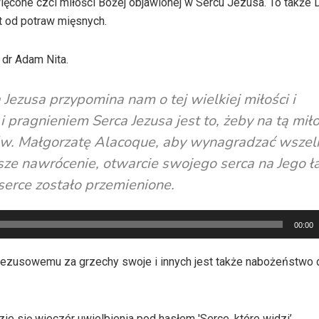
więcone czci miłości Bożej objawionej w Sercu Jezusa. To także
t od potraw mięsnych.
 dr Adam Nita.
Jezusa przypomina nam o tej wielkiej miłości i
 pragnieniem Serca Jezusa jest to, żeby na tą mił
św. Małgorzatę Alacoque, aby wynagradzać wszel
ze nawrócenie, otwarcie swojego serca na Jego ła
serce zostało przemienione.
00:00
Jezusowemu za grzechy swoje i innych jest także nabożeństwo 
 się wieczór uwielbienia pod hasłem 'Serce, które widzi’.