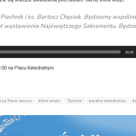
Piechnik i ks. Bartosz Chęciek. Będziemy wspólni
ent wystawienia Najświętszego Sakramentu. Będzi
00:00
.00 na Placu Katedralnym.
rca Pana Jezusa
które widzi
Tarnów
parafia katedralna
k