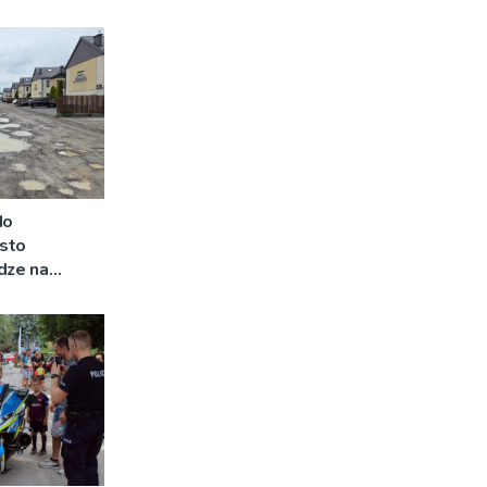
do
sto
dze na
estycję