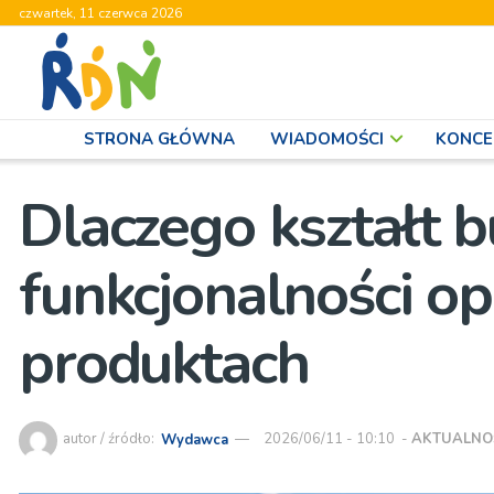
czwartek, 11 czerwca 2026
STRONA GŁÓWNA
WIADOMOŚCI
KONCE
Dlaczego kształt b
funkcjonalności o
produktach
autor / źródło:
Wydawca
2026/06/11 - 10:10
-
AKTUALNO