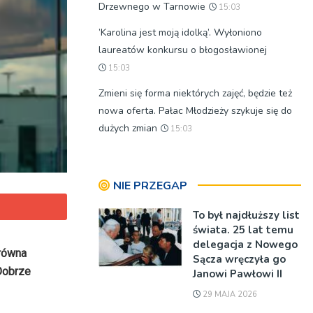
Drzewnego w Tarnowie
15:03
’Karolina jest moją idolką’. Wyłoniono
laureatów konkursu o błogosławionej
15:03
Zmieni się forma niektórych zajęć, będzie też
nowa oferta. Pałac Młodzieży szykuje się do
dużych zmian
15:03
NIE PRZEGAP
To był najdłuższy list
świata. 25 lat temu
delegacja z Nowego
orówna
Sącza wręczyła go
 Dobrze
Janowi Pawłowi II
29 MAJA 2026