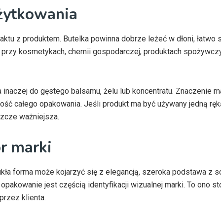
żytkowania
tu z produktem. Butelka powinna dobrze leżeć w dłoni, łatwo si
przy kosmetykach, chemii gospodarczej, produktach spożywczy
i, a inaczej do gęstego balsamu, żelu lub koncentratu. Znaczenie
ność całego opakowania. Jeśli produkt ma być używany jedną ręk
szcze ważniejsza.
r marki
kła forma może kojarzyć się z elegancją, szeroka podstawa z so
 opakowanie jest częścią identyfikacji wizualnej marki. To ono st
przez klienta.