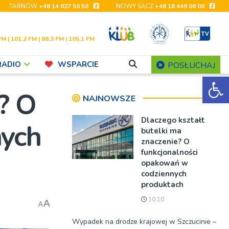
TARNÓW
+48 14 627 50 50
NOWY SĄCZ
+48 18 449 06 00
FM | 101,2 FM | 88,3 FM | 105,1 FM
RADIO
WSPARCIE
POSŁUCHAJ
Ot
? O
NAJNOWSZE
Dlaczego kształt
nych
butelki ma
znaczenie? O
funkcjonalności
opakowań w
codziennych
produktach
10:10
A
A
Wypadek na drodze krajowej w Szczucinie –