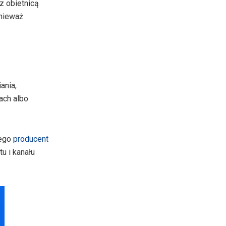
 z obietnicą
onieważ
ania,
ach albo
tego
producent
u i kanału