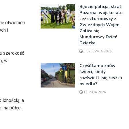
Będzie policja, straż
Pożarna, wojsko, ale
też szturmowcy z
ę otwierać i
Gwiezdnych Wojen.
ch i
Zbliża się
Mundurowy Dzień
Dziecka
3 CZERWCA 2026
 ma szerokość
ą, w
Część lamp znów
świeci, kiedy
rozświetli się reszta
osiedla?
19 MAJA 2026
lidnością, a
oi na półce,