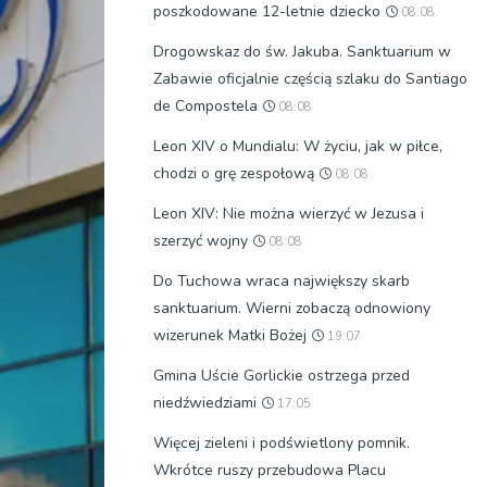
poszkodowane 12-letnie dziecko
08:08
Drogowskaz do św. Jakuba. Sanktuarium w
Zabawie oficjalnie częścią szlaku do Santiago
de Compostela
08:08
Leon XIV o Mundialu: W życiu, jak w piłce,
chodzi o grę zespołową
08:08
Leon XIV: Nie można wierzyć w Jezusa i
szerzyć wojny
08:08
Do Tuchowa wraca największy skarb
sanktuarium. Wierni zobaczą odnowiony
wizerunek Matki Bożej
19:07
Gmina Uście Gorlickie ostrzega przed
niedźwiedziami
17:05
Więcej zieleni i podświetlony pomnik.
Wkrótce ruszy przebudowa Placu