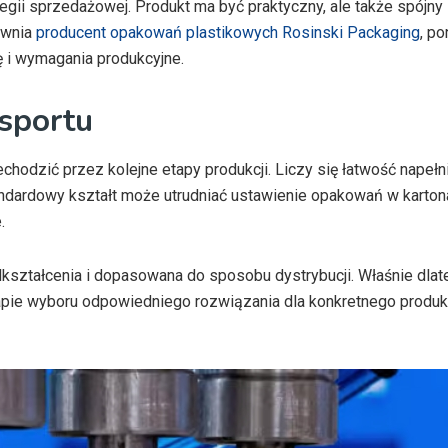
ategii sprzedażowej. Produkt ma być praktyczny, ale także spójny
ewnia
producent opakowań plastikowych Rosinski Packaging
, p
 i wymagania produkcyjne.
nsportu
hodzić przez kolejne etapy produkcji. Liczy się łatwość napełni
standardowy kształt może utrudniać ustawienie opakowań w karton
.
dkształcenia i dopasowana do sposobu dystrybucji. Właśnie dla
apie wyboru odpowiedniego rozwiązania dla konkretnego produkt