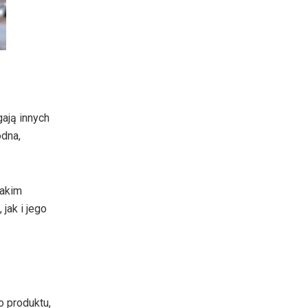
ają innych
odna,
takim
jak i jego
o produktu,