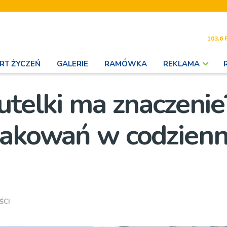
103,6 
RT ŻYCZEŃ
GALERIE
RAMÓWKA
REKLAMA
utelki ma znaczenie
pakowań w codzien
ŚCI