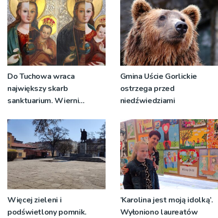
Do Tuchowa wraca
Gmina Uście Gorlickie
największy skarb
ostrzega przed
sanktuarium. Wierni
niedźwiedziami
zobaczą odnowiony
wizerunek Matki Bożej
Więcej zieleni i
’Karolina jest moją idolką’.
podświetlony pomnik.
Wyłoniono laureatów