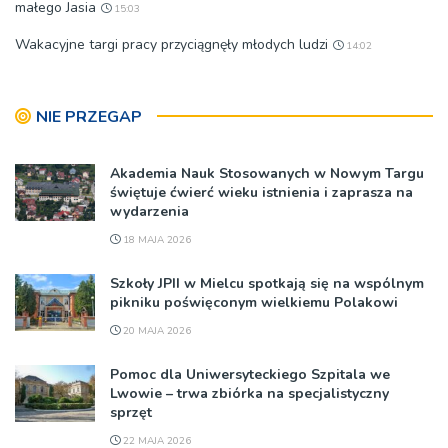
małego Jasia
15:03
Wakacyjne targi pracy przyciągnęły młodych ludzi
14:02
NIE PRZEGAP
Akademia Nauk Stosowanych w Nowym Targu
świętuje ćwierć wieku istnienia i zaprasza na
wydarzenia
18 MAJA 2026
Szkoły JPII w Mielcu spotkają się na wspólnym
pikniku poświęconym wielkiemu Polakowi
20 MAJA 2026
Pomoc dla Uniwersyteckiego Szpitala we
Lwowie – trwa zbiórka na specjalistyczny
sprzęt
22 MAJA 2026