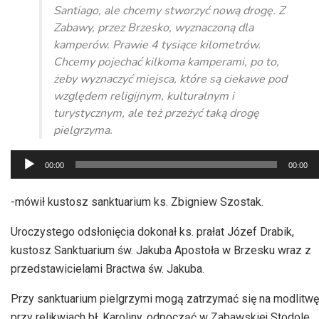
Santiago, ale chcemy stworzyć nową drogę. Z
Zabawy, przez Brzesko, wyznaczoną dla
kamperów. Prawie 4 tysiące kilometrów.
Chcemy pojechać kilkoma kamperami, po to,
żeby wyznaczyć miejsca, które są ciekawe pod
względem religijnym, kulturalnym i
turystycznym, ale też przeżyć taką drogę
pielgrzyma.
Odtwarzacz
00:00
00:00
plików
dźwiękowych
-mówił kustosz sanktuarium ks. Zbigniew Szostak.
Uroczystego odsłonięcia dokonał ks. prałat Józef Drabik,
kustosz Sanktuarium św. Jakuba Apostoła w Brzesku wraz z
przedstawicielami Bractwa św. Jakuba.
Przy sanktuarium pielgrzymi mogą zatrzymać się na modlitwę
przy relikwiach bł. Karoliny, odpocząć w Zabawskiej Stodole