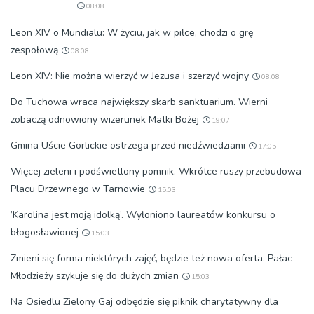
08:08
Leon XIV o Mundialu: W życiu, jak w piłce, chodzi o grę
zespołową
08:08
Leon XIV: Nie można wierzyć w Jezusa i szerzyć wojny
08:08
Do Tuchowa wraca największy skarb sanktuarium. Wierni
zobaczą odnowiony wizerunek Matki Bożej
19:07
Gmina Uście Gorlickie ostrzega przed niedźwiedziami
17:05
Więcej zieleni i podświetlony pomnik. Wkrótce ruszy przebudowa
Placu Drzewnego w Tarnowie
15:03
’Karolina jest moją idolką’. Wyłoniono laureatów konkursu o
błogosławionej
15:03
Zmieni się forma niektórych zajęć, będzie też nowa oferta. Pałac
Młodzieży szykuje się do dużych zmian
15:03
Na Osiedlu Zielony Gaj odbędzie się piknik charytatywny dla