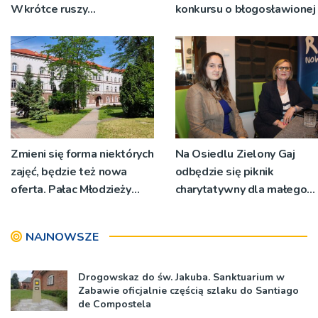
Wkrótce ruszy
konkursu o błogosławionej
przebudowa Placu
Drzewnego w Tarnowie
Zmieni się forma niektórych
Na Osiedlu Zielony Gaj
zajęć, będzie też nowa
odbędzie się piknik
oferta. Pałac Młodzieży
charytatywny dla małego
szykuje się do dużych zmian
Jasia
NAJNOWSZE
Drogowskaz do św. Jakuba. Sanktuarium w
Zabawie oficjalnie częścią szlaku do Santiago
de Compostela