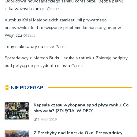
Odbudowa nowosądeckiego zamku coraz bliżej. Będzie pełnił
kilka ważnych funkcji
12:12
Autobus Kolei Małopolskich zamiast linii prywatnego
przewoźnika. Jest rozwiązanie problemu komunikacyjnego w
Wojniczu
12:12
Tony makulatury na misje
11:11
Sprzedawcy z 'Małego Burku” szukają ratunku. Zbierają podpisy
pod petycją do prezydenta miasta
11:11
NIE PRZEGAP
Kapsuła czasu wykopana spod płyty rynku. Co
skrywała? [ZDJĘCIA, WIDEO]
9 MAJA 2026
Z Przehyby nad Morskie Oko. Przewodnicy