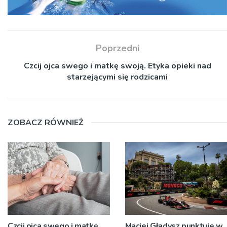
Poprzedni
Czcij ojca swego i matkę swoją. Etyka opieki nad
starzejącymi się rodzicami
ZOBACZ RÓWNIEŻ
Czcij ojca swego i matkę
Maciej Gładysz punktuje w