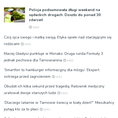
Policja podsumowała długi weekend na
sądeckich drogach. Doszło do ponad 30
zdarzeń
14:02
Czcij ojca swego i matkę swoją. Etyka opieki nad starzejącymi się
rodzicami
14:02
Maciej Gładysz punktuje w Monako. Druga runda Formuły 3
jednak pechowa dla Tarnowianina
14:02
’Smartfon to hamburger informacyjny dla mózgu’. Ekspert
ostrzega przed zagrożeniem
13:01
Obudził ich kilka sekund przed tragedią. Ratownik medyczny
uratował dwoje starszych ludzi
13:01
’Dlaczego latarnie w Tarnowie świecą w biały dzień?” Mieszkańcy
pytają kto za to płaci
13:01