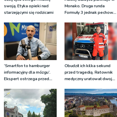
swoją. Etyka opieki nad
Monako. Druga runda
starzejącymi się rodzicami
Formuły 3 jednak pechowa
dla Tarnowianina
’Smartfon to hamburger
Obudził ich kilka sekund
informacyjny dla mózgu’.
przed tragedią. Ratownik
Ekspert ostrzega przed
medyczny uratował dwoje
zagrożeniem
starszych ludzi