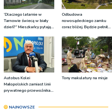
’Dlaczego latarnie w
Odbudowa
Tarnowie świecą w biały
nowosądeckiego zamku
dzień?” Mieszkańcy pytają
coraz bliżej. Będzie pełnił
kto za to płaci
kilka ważnych funkcji
Autobus Kolei
Tony makulatury na misje
Małopolskich zamiast linii
prywatnego przewoźnika.
Jest rozwiązanie problemu
komunikacyjnego w
NAJNOWSZE
Wojniczu