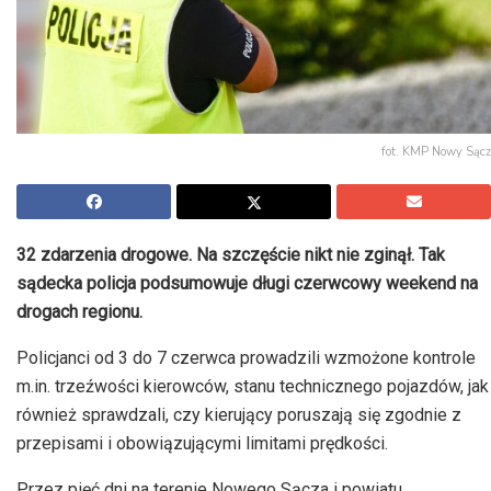
fot. KMP Nowy Sącz
32 zdarzenia drogowe. Na szczęście nikt nie zginął. Tak
sądecka policja podsumowuje długi czerwcowy weekend na
drogach regionu.
Policjanci od 3 do 7 czerwca prowadzili wzmożone kontrole
m.in. trzeźwości kierowców, stanu technicznego pojazdów, jak
również sprawdzali, czy kierujący poruszają się zgodnie z
przepisami i obowiązującymi limitami prędkości.
Przez pięć dni na terenie Nowego Sącza i powiatu