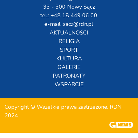
33 - 300 Nowy Sącz
tel.: +48 18 449 06 00
e-mail: sacz@rdn.pl
AKTUALNOŚCI
RELIGIA
SPORT
KULTURA
GALERIE
PATRONATY
WSPARCIE
Copyright © Wszelkie prawa zastrzeżone. RDN.
2024.