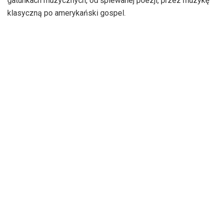
gatunkach muzycznych, od śpiewanej poezji, przez muzykę
klasyczną po amerykański gospel.