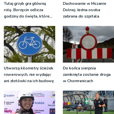
Tutaj grzyb gra główną
Dachowanie w Mszanie
rolę. Borzęcin odlicza
Dolnej. Jedna osoba
godziny do święta, które
zabrana do szpitala
wyrosło na tradycji
pokoleń
Utworzą kilometry ścieżek
Do końca sierpnia
rowerowych, nie wydając
zamknięta zostanie droga
ani złotówki na ich budowę
w Chomranicach