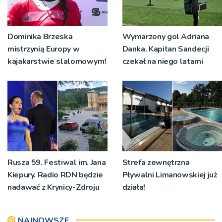
Dominika Brzeska
Wymarzony gol Adriana
mistrzynią Europy w
Danka. Kapitan Sandecji
kajakarstwie slalomowym!
czekał na niego latami
Rusza 59. Festiwal im. Jana
Strefa zewnętrzna
Kiepury. Radio RDN będzie
Pływalni Limanowskiej już
nadawać z Krynicy-Zdroju
działa!
NAJNOWSZE