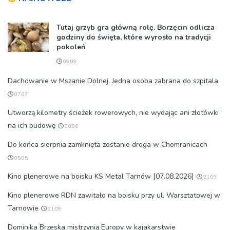
Tutaj grzyb gra główną rolę. Borzęcin odlicza
godziny do święta, które wyrosło na tradycji
pokoleń
09:09
Dachowanie w Mszanie Dolnej. Jedna osoba zabrana do szpitala
07:07
Utworzą kilometry ścieżek rowerowych, nie wydając ani złotówki
na ich budowę
06:06
Do końca sierpnia zamknięta zostanie droga w Chomranicach
05:05
Kino plenerowe na boisku KS Metal Tarnów [07.08.2026]
21:09
Kino plenerowe RDN zawitało na boisku przy ul. Warsztatowej w
Tarnowie
21:09
Dominika Brzeska mistrzynią Europy w kajakarstwie