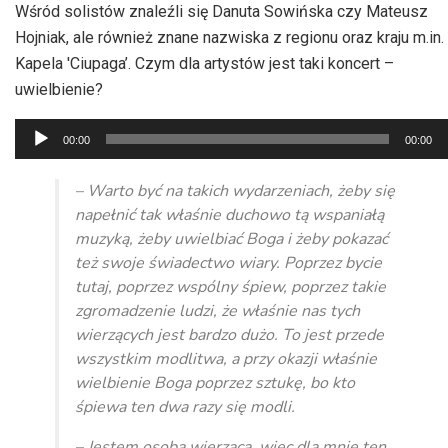
Wśród solistów znaleźli się Danuta Sowińska czy Mateusz
Hojniak
, ale również znane nazwiska z regionu oraz kraju m.in.
Kapela 'Ciupaga’. Czym dla artystów jest taki
koncert –
uwielbienie
?
Odtwarzacz
00:00
00:00
plików
dźwiękowych
– Warto być na takich wydarzeniach, żeby się
napełnić tak właśnie duchowo tą wspaniałą
muzyką, żeby uwielbiać Boga i żeby pokazać
też swoje świadectwo wiary. Poprzez bycie
tutaj, poprzez wspólny śpiew, poprzez takie
zgromadzenie ludzi, że właśnie nas tych
wierzących jest bardzo dużo. To jest przede
wszystkim modlitwa, a przy okazji właśnie
wielbienie Boga poprzez sztukę, bo kto
śpiewa ten dwa razy się modli.
– Jestem osobą wierzącą, więc dla mnie ten