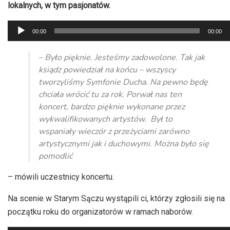
lokalnych, w tym pasjonatów.
Odtwarzacz
00:00
00:00
plików
dźwiękowych
– Było pięknie. Jesteśmy zadowolone. Tak jak
ksiądz powiedział na końcu – wszyscy
tworzyliśmy Symfonie Ducha. Na pewno będę
chciała wrócić tu za rok. Porwał nas ten
koncert, bardzo pięknie wykonane przez
wykwalifikowanych artystów. Był to
wspaniały wieczór z przeżyciami zarówno
artystycznymi jak i duchowymi. Można było się
pomodlić
– mówili uczestnicy koncertu.
Na scenie w Starym Sączu wystąpili ci, którzy zgłosili się na
początku roku do organizatorów w ramach naborów.