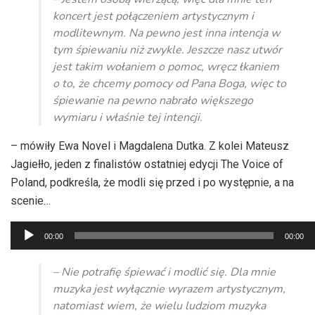
koncert jest połączeniem artystycznym i
modlitewnym. Na pewno jest inna intencja w
tym śpiewaniu niż zwykle. Jeszcze nasz utwór
jest takim wołaniem o pomoc, wręcz łkaniem
o to, że chcemy pomocy od Pana Boga, więc to
śpiewanie na pewno nabrało większego
wymiaru i właśnie tej intencji.
– mówiły Ewa Novel i Magdalena Dutka. Z kolei Mateusz
Jagiełło, jeden z finalistów ostatniej edycji The Voice of
Poland
, podkreśla, że modli się przed i po występnie, a na
scenie…
Odtwarzacz
00:00
00:00
plików
dźwiękowych
– Nie potrafię śpiewać i modlić
się
. Dla mnie
muzyka jest wyłącznie wyrazem artystycznym,
natomiast wiem, że wielu ludziom muzyka