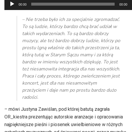
Odtwarzacz
00:00
00:00
plików
dźwiękowych
– Nie trzeba było ich za specjalnie zgromadzać.
To są ludzie, którzy bardzo chcą brać udział w
takich wydarzeniach. To są bardzo dobrzy
muzycy, ale też bardzo dobrzy ludzie, którzy po
prostu lgną właśnie do takich przestrzeni ja ta,
którą tutaj w Starym Sączu mamy i za którą
bardzo w imieniu wszystkich dziękuję. To jest
też niesamowita integracja dla nas wszystkich.
Praca i cały proces, którego zwieńczeniem jest
koncert, jest dla nas niesamowitym
przeżyciem i daje nam po prostu bardzo dużo
radości.
– mówi Justyna Zawiślan, pod której batutą zagrała
OR_
kiestra
prezentując autorskie aranżacje i opracowania
najpiękniejsze pieśni i piosenek
uwielbieniowe
w różnych