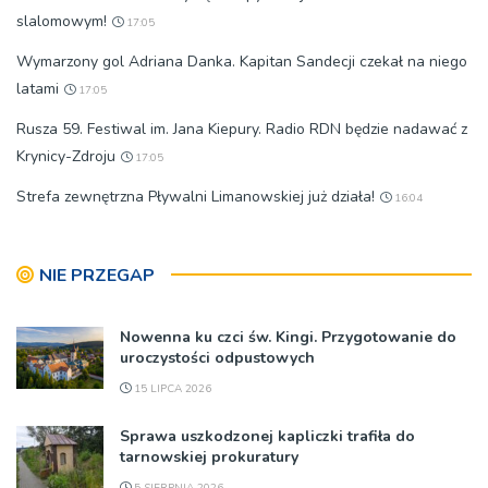
slalomowym!
17:05
Wymarzony gol Adriana Danka. Kapitan Sandecji czekał na niego
latami
17:05
Rusza 59. Festiwal im. Jana Kiepury. Radio RDN będzie nadawać z
Krynicy-Zdroju
17:05
Strefa zewnętrzna Pływalni Limanowskiej już działa!
16:04
NIE PRZEGAP
Nowenna ku czci św. Kingi. Przygotowanie do
uroczystości odpustowych
15 LIPCA 2026
Sprawa uszkodzonej kapliczki trafiła do
tarnowskiej prokuratury
5 SIERPNIA 2026