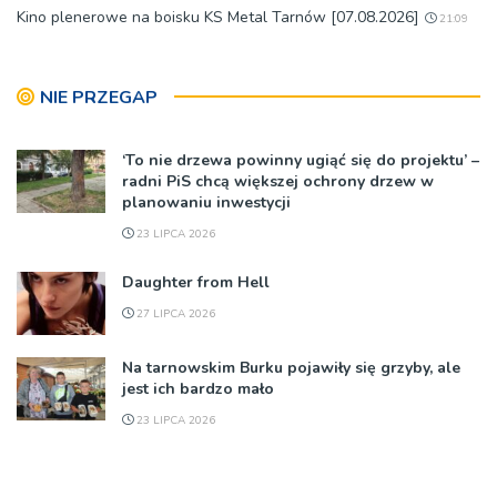
Kino plenerowe na boisku KS Metal Tarnów [07.08.2026]
21:09
NIE PRZEGAP
‘To nie drzewa powinny ugiąć się do projektu’ –
radni PiS chcą większej ochrony drzew w
planowaniu inwestycji
23 LIPCA 2026
Daughter from Hell
27 LIPCA 2026
Na tarnowskim Burku pojawiły się grzyby, ale
jest ich bardzo mało
23 LIPCA 2026