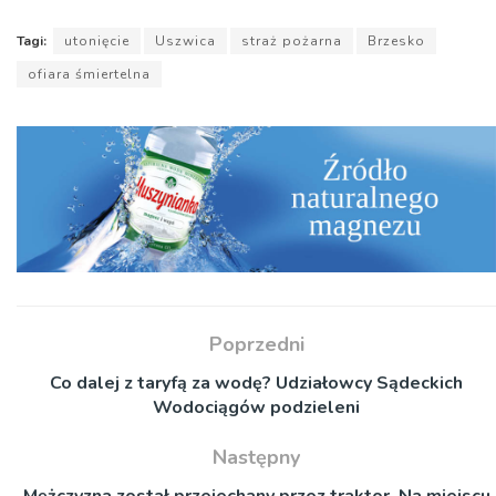
Tagi:
utonięcie
Uszwica
straż pożarna
Brzesko
ofiara śmiertelna
Poprzedni
Co dalej z taryfą za wodę? Udziałowcy Sądeckich
Wodociągów podzieleni
Następny
Mężczyzna został przejechany przez traktor. Na miejscu