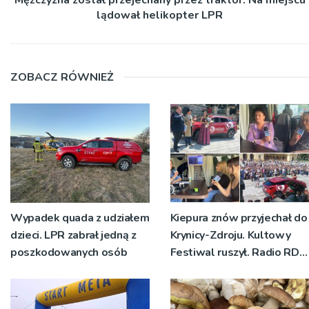
lądował helikopter LPR
ZOBACZ RÓWNIEŻ
Wypadek quada z udziałem
Kiepura znów przyjechał do
dzieci. LPR zabrał jedną z
Krynicy-Zdroju. Kultowy
poszkodowanych osób
Festiwal ruszył. Radio RDN
nadawało program na
żywo [ZDJĘCIA]