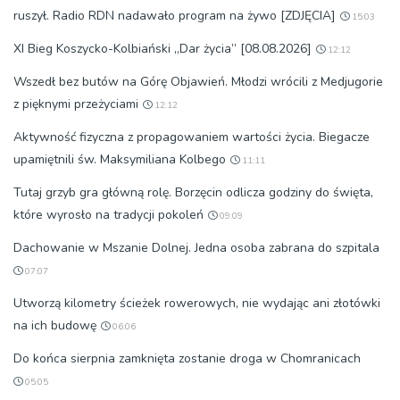
ruszył. Radio RDN nadawało program na żywo [ZDJĘCIA]
15:03
XI Bieg Koszycko-Kolbiański „Dar życia” [08.08.2026]
12:12
Wszedł bez butów na Górę Objawień. Młodzi wrócili z Medjugorie
z pięknymi przeżyciami
12:12
Aktywność fizyczna z propagowaniem wartości życia. Biegacze
upamiętnili św. Maksymiliana Kolbego
11:11
Tutaj grzyb gra główną rolę. Borzęcin odlicza godziny do święta,
które wyrosło na tradycji pokoleń
09:09
Dachowanie w Mszanie Dolnej. Jedna osoba zabrana do szpitala
07:07
Utworzą kilometry ścieżek rowerowych, nie wydając ani złotówki
na ich budowę
06:06
Do końca sierpnia zamknięta zostanie droga w Chomranicach
05:05