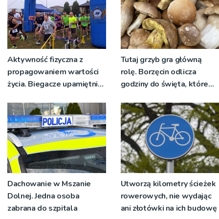
Aktywność fizyczna z
Tutaj grzyb gra główną
propagowaniem wartości
rolę. Borzęcin odlicza
życia. Biegacze upamiętnili
godziny do święta, które
św. Maksymiliana Kolbego
wyrosło na tradycji
pokoleń
Dachowanie w Mszanie
Utworzą kilometry ścieżek
Dolnej. Jedna osoba
rowerowych, nie wydając
zabrana do szpitala
ani złotówki na ich budowę