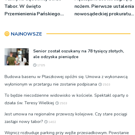
Tabor. W święto
nożem. Pierwsze ustalenia
Przemienienia Pańskiego
nowosądeckiej prokuratury
bp Jeż przypominał o
w tej sprawie
znaczeniu Sakramentów
NAJNOWSZE
[ZDJĘCIA]
Senior został oszukany na 78 tysięcy złotych,
ale odzyska pieniądze
17:05
Budowa basenu w Ptaszkowej opóźni się. Umowa z wykonawcą
wyłonionym w przetargu nie zostanie podpisana
15:03
To będzie niecodzienne widowisko w kościele. Spektakl oparty o
działa św. Teresy Wielkiej
15:03
Jest umowa na regionalne przewozy kolejowe. Czy stare pociągi
zastąpi nowy tabor?
14:02
Wojnicz rozbuduje parking przy węźle przesiadkowym. Powstanie