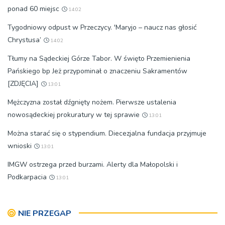
ponad 60 miejsc
14:02
Tygodniowy odpust w Przeczycy. 'Maryjo – naucz nas głosić
Chrystusa’
14:02
Tłumy na Sądeckiej Górze Tabor. W święto Przemienienia
Pańskiego bp Jeż przypominał o znaczeniu Sakramentów
[ZDJĘCIA]
13:01
Mężczyzna został dźgnięty nożem. Pierwsze ustalenia
nowosądeckiej prokuratury w tej sprawie
13:01
Można starać się o stypendium. Diecezjalna fundacja przyjmuje
wnioski
13:01
IMGW ostrzega przed burzami. Alerty dla Małopolski i
Podkarpacia
13:01
NIE PRZEGAP