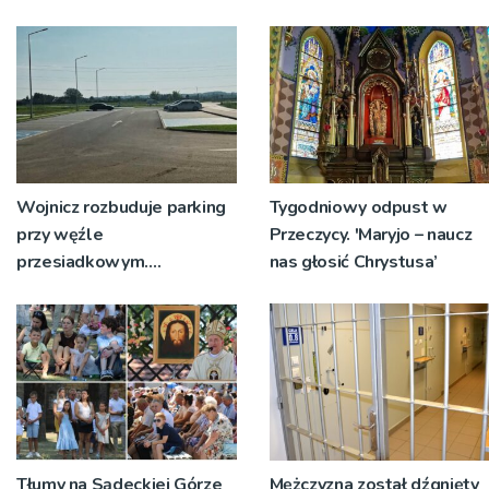
św. Teresy Wielkiej
tabor?
Wojnicz rozbuduje parking
Tygodniowy odpust w
przy węźle
Przeczycy. 'Maryjo – naucz
przesiadkowym.
nas głosić Chrystusa’
Powstanie ponad 60
miejsc
Tłumy na Sądeckiej Górze
Mężczyzna został dźgnięty