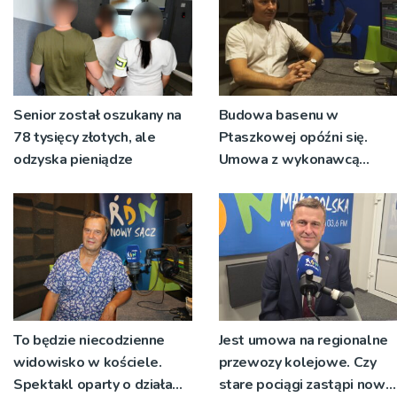
Senior został oszukany na
Budowa basenu w
78 tysięcy złotych, ale
Ptaszkowej opóźni się.
odzyska pieniądze
Umowa z wykonawcą
wyłonionym w przetargu
nie zostanie podpisana
To będzie niecodzienne
Jest umowa na regionalne
widowisko w kościele.
przewozy kolejowe. Czy
Spektakl oparty o działa
stare pociągi zastąpi nowy