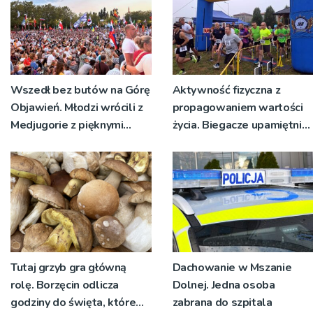
Wszedł bez butów na Górę
Aktywność fizyczna z
Objawień. Młodzi wrócili z
propagowaniem wartości
Medjugorie z pięknymi
życia. Biegacze upamiętnili
przeżyciami
św. Maksymiliana Kolbego
Tutaj grzyb gra główną
Dachowanie w Mszanie
rolę. Borzęcin odlicza
Dolnej. Jedna osoba
godziny do święta, które
zabrana do szpitala