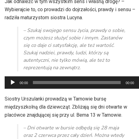
Jak odnaleźć w tym wszystkim sens i własną drogę? –
Wybierajcie to, co prowadzi do dojrzałości, prawdy i sensu –
radziła maturzystom siostra Lucyna.
– Szukaj swojego sensu życia, prawdy o sobie,
czym możesz służyć sobie i innym. Zastanów
się co daje ci satysfakcję, ale też wartość.
Szukaj nadziei, prawdy, ludzi, którzy są
autentyczni, nie tylko mówią, ale też to
reprezentują na zewnątrz.
Odtwarzacz
00:00
00:00
plików
dźwiękowych
Siostry Urszulanki prowadzą w Tarnowie bursę
międzyszkolną dla dziewcząt. Zbliżają się dni otwarte w
placówce znajdującej się przy ul. Bema 13 w Tarnowie.
– Dni otwarte w bursie odbędą się 28 maja
oraz 2 czerwca przez cały dzień. Można wtedy