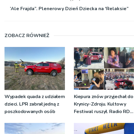
’Ale Frajda”. Plenerowy Dzień Dziecka na 'Relaksie”
ZOBACZ RÓWNIEŻ
Wypadek quada z udziałem
Kiepura znów przyjechał do
dzieci. LPR zabrał jedną z
Krynicy-Zdroju. Kultowy
poszkodowanych osób
Festiwal ruszył. Radio RDN
nadawało program na
żywo [ZDJĘCIA]