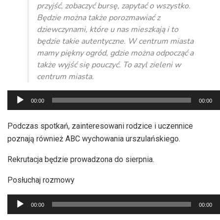
przyjść, zobaczyć bursę, zapytać o wszystko.
Będzie można także porozmawiać z
dziewczynami, które u nas mieszkają i to
będzie takie autentyczne. W centrum miasta
mamy piękny ogród, gdzie można odpocząć a
także wyjść się pouczyć. To azyl zieleni w
centrum miasta.
Odtwarzacz
00:00
00:00
plików
dźwiękowych
Podczas spotkań, zainteresowani rodzice i uczennice
poznają również ABC wychowania urszulańskiego.
Rekrutacja będzie prowadzona do sierpnia.
Posłuchaj rozmowy
Odtwarzacz
00:00
00:00
plików