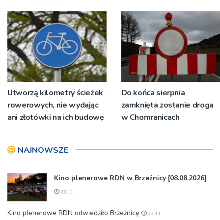
wyrosło na tradycji
pokoleń
Utworzą kilometry ścieżek
Do końca sierpnia
rowerowych, nie wydając
zamknięta zostanie droga
ani złotówki na ich budowę
w Chomranicach
NAJNOWSZE
Kino plenerowe RDN w Brzeźnicy [08.08.2026]
23:11
Kino plenerowe RDN odwiedziło Brzeźnicę
23:11