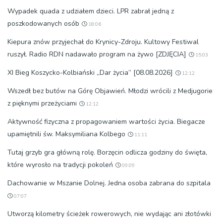
Wypadek quada z udziałem dzieci. LPR zabrał jedną z
poszkodowanych osób
18:06
Kiepura znów przyjechał do Krynicy-Zdroju. Kultowy Festiwal
ruszył. Radio RDN nadawało program na żywo [ZDJĘCIA]
15:03
XI Bieg Koszycko-Kolbiański „Dar życia” [08.08.2026]
12:12
Wszedł bez butów na Górę Objawień. Młodzi wrócili z Medjugorie
z pięknymi przeżyciami
12:12
Aktywność fizyczna z propagowaniem wartości życia. Biegacze
upamiętnili św. Maksymiliana Kolbego
11:11
Tutaj grzyb gra główną rolę. Borzęcin odlicza godziny do święta,
które wyrosło na tradycji pokoleń
09:09
Dachowanie w Mszanie Dolnej. Jedna osoba zabrana do szpitala
07:07
Utworzą kilometry ścieżek rowerowych, nie wydając ani złotówki