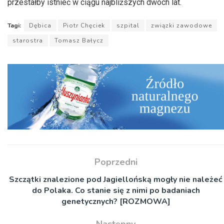
przestałby istnieć w ciągu najbliższych dwóch lat.
Tagi:
Dębica
Piotr Chęciek
szpital
związki zawodowe
starostra
Tomasz Bałycz
Poprzedni
Szczątki znalezione pod Jagiellońską mogły nie należeć
do Polaka. Co stanie się z nimi po badaniach
genetycznych? [ROZMOWA]