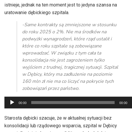
istnieje, jednak na ten moment jest to jedyna szansa na
uratowanie dębickiego szpitala.
-Same kontrakty są zmniejszone w stosunku
do roku 2025 o 2%. Nie ma środków na
podwyżki wynagrodzeń, które rząd ustalił i
które co roku szpitale są zobowiązane
wprowadzać. W związku z tym cała ta
konsolidacja nie jest zagrożeniem tylko
wyjściem z trudnej, tragicznej sytuacji. Szpital
w Dębicy, który ma zadłużenie na poziomie
160 mln zł nie ma co liczyć na pokrycie tych
zobowiązań przez państwo.
Odtwarzacz
00:00
00:00
plików
dźwiękowych
Starosta dębicki szacuje, że w aktualnej sytuacji bez
konsolidacji lub rządowego wsparcia, szpital w Dębicy