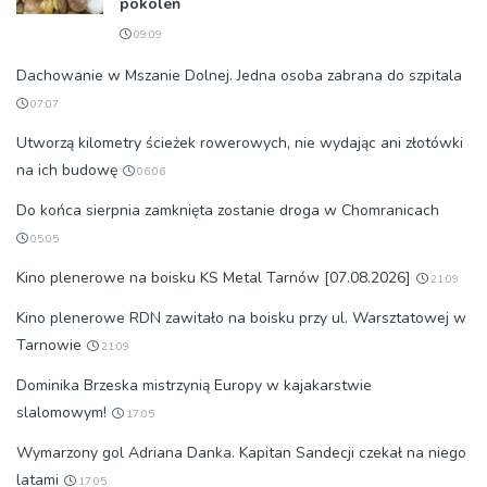
pokoleń
09:09
Dachowanie w Mszanie Dolnej. Jedna osoba zabrana do szpitala
07:07
Utworzą kilometry ścieżek rowerowych, nie wydając ani złotówki
na ich budowę
06:06
Do końca sierpnia zamknięta zostanie droga w Chomranicach
05:05
Kino plenerowe na boisku KS Metal Tarnów [07.08.2026]
21:09
Kino plenerowe RDN zawitało na boisku przy ul. Warsztatowej w
Tarnowie
21:09
Dominika Brzeska mistrzynią Europy w kajakarstwie
slalomowym!
17:05
Wymarzony gol Adriana Danka. Kapitan Sandecji czekał na niego
latami
17:05