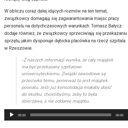
W obliczu coraz dalej idących rozmów na ten temat,
związkowcy domagają się zagwarantowania miejsc pracy
personelu na dotychczasowych warunkach. Tomasz Bałycz
dodaje również, że związkowcy sprzeciwiają się przekazaniu
sprzętu, jakim dysponuje dębicka placówka na rzecz szpitala
w Rzeszowie.
-Z naszych informacji wynika, że cały majątek
ma być przekazany szpitalowi
uniwersyteckiemu. Związki zawodowe są
przeciwko temu, ponieważ to jest majątek
powiatu. Jeśli już konsolidacja miałaby dojść
do skutku, chcielibyśmy, żeby to była
dzierżawa, a nie oddanie majątku.
Odtwarzacz
00:00
00:00
plików
dźwiękowych