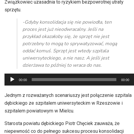
Związkowiec uzasadnia to ryzykiem bezpowrotnej utraty
sprzętu.
-Gdyby konsolidacja się nie powiodła, ten
proces jest już nieodwracalny. Jeśli na
przykład okazałoby się, że sprzęt nie jest
potrzebny to mogą to sprywatyzować, mogą
oddać komuś. Sprzęt jest wtedy szpitala
uniwersyteckiego, a nie nasz. A jeśli jest
dzierżawa to później to wraca do nas.
Odtwarzacz
00:00
00:00
plików
dźwiękowych
Jednym z rozważanych scenariuszy jest połączenie szpitala
dębickiego ze szpitalem uniwersyteckim w Rzeszowie i
szpitalem powiatowym w Mielcu.
Starosta powiatu dębickiego Piotr Chęciek zauważa, że
niepewność co do pełnego sukcesu procesu konsolidacji