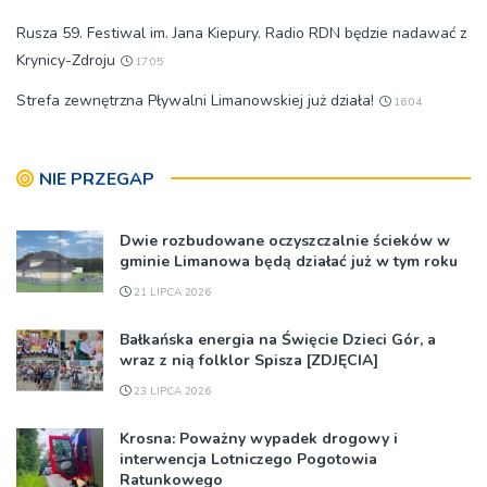
Rusza 59. Festiwal im. Jana Kiepury. Radio RDN będzie nadawać z
Krynicy-Zdroju
17:05
Strefa zewnętrzna Pływalni Limanowskiej już działa!
16:04
NIE PRZEGAP
Dwie rozbudowane oczyszczalnie ścieków w
gminie Limanowa będą działać już w tym roku
21 LIPCA 2026
Bałkańska energia na Święcie Dzieci Gór, a
wraz z nią folklor Spisza [ZDJĘCIA]
23 LIPCA 2026
Krosna: Poważny wypadek drogowy i
interwencja Lotniczego Pogotowia
Ratunkowego