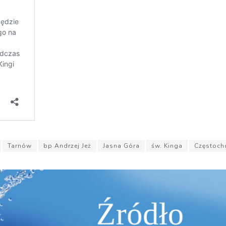
Tarnów
bp Andrzej Jeż
Jasna Góra
św. Kinga
Częstoc