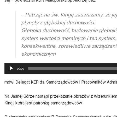
się – powiedział RDN Małopolska bp Andrzej Jeż.
– Patrząc na św. Kingę zauważamy, że jej
płynęły z głębokiej duchowości.
Głęboka duchowość, budowanie głębokie
system wartości moralnych i ten system, 
konsekwentne, sprawiedliwe zarządzani
ekonomicznym
Odtwarzacz
00:00
plików
dźwiękowych
mówi Delegat KEP ds. Samorządowców i Pracowników Admini
Na Jasnej Górze nastąpi przekazanie obrazów z wizerunkiem św
Kingi, która jest patronką samorządowców.