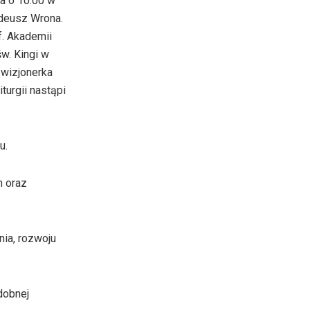
a o 10.00 w
zwiększyć
adeusz Wrona.
lub
f. Akademii
zmniejszyć
w. Kingi w
głośność.
 wizjonerka
turgii nastąpi
u.
h oraz
nia, rozwoju
dobnej