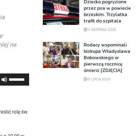
Dziecko pogryzione
przez psa w powiecie
brzeskim. Trzylatka
ia
trafił do szpitala
4 SIERPNIA 2026
y
iej na
Rodacy wspominali
biskupa Władysława
Bobowskiego w
pierwszą rocznicę
śmierci [ZDJĘCIA]
Używaj
9 LIPCA 2026
strzałek
do
góry
oraz
ślić rolę św.
do
dołu
aby