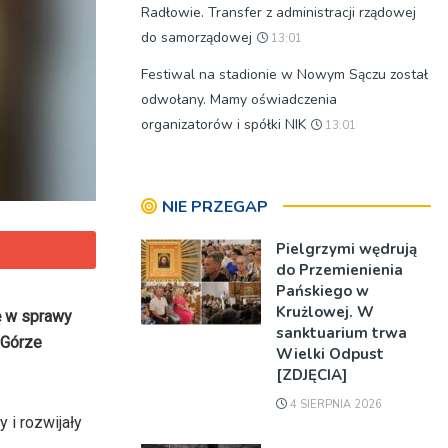
Radłowie. Transfer z administracji rządowej
do samorządowej
13:01
Festiwal na stadionie w Nowym Sączu został
odwołany. Mamy oświadczenia
organizatorów i spółki NIK
13:01
NIE PRZEGAP
Pielgrzymi wędrują
do Przemienienia
Pańskiego w
Krużlowej. W
ę w sprawy
sanktuarium trwa
 Górze
Wielki Odpust
[ZDJĘCIA]
4 SIERPNIA 2026
 i rozwijały