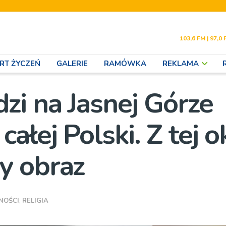
103,6 FM | 97,0 
RT ŻYCZEŃ
GALERIE
RAMÓWKA
REKLAMA
zi na Jasnej Górze
łej Polski. Z tej ok
y obraz
NOŚCI
,
RELIGIA