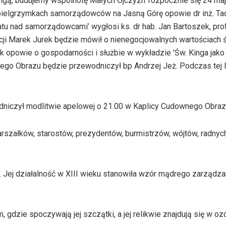
ą, budujemy wspólnotę Małych Ojczyzn’ rozpocznie się 24 maj
2. pielgrzymkach samorządowców na Jasną Górę opowie dr inż. T
atu nad samorządowcami’ wygłosi ks. dr hab. Jan Bartoszek, pro
i Marek Jurek będzie mówił o nienegocjowalnych wartościach ś
 opowie o gospodarności i służbie w wykładzie 'Św. Kinga jako
go Obrazu będzie przewodniczył bp Andrzej Jeż. Podczas tej li
dniczył modlitwie apelowej o 21.00 w Kaplicy Cudownego Obraz
rszałków, starostów, prezydentów, burmistrzów, wójtów, radnyc
 Jej działalność w XIII wieku stanowiła wzór mądrego zarządza
 gdzie spoczywają jej szczątki, a jej relikwie znajdują się w oz