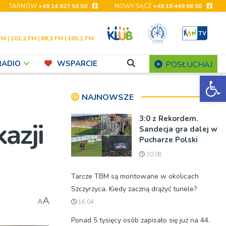
TARNÓW
+48 14 627 50 50
NOWY SĄCZ
+48 18 449 06 00
FM | 101,2 FM | 88,3 FM | 105,1 FM
RADIO
WSPARCIE
POSŁUCHAJ
Ot
NAJNOWSZE
3:0 z Rekordem.
azji
Sandecja gra dalej w
Pucharze Polski
20:08
Tarcze TBM są montowane w okolicach
Szczyrzyca. Kiedy zaczną drążyć tunele?
A
A
16:04
Ponad 5 tysięcy osób zapisało się już na 44.