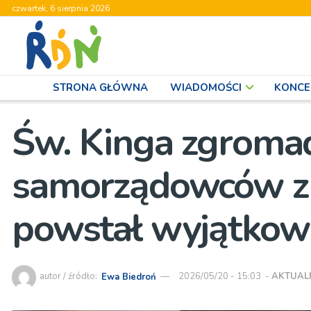
czwartek, 6 sierpnia 2026
STRONA GŁÓWNA
WIADOMOŚCI
KONCE
Św. Kinga zgromad
samorządowców z ca
powstał wyjątkow
autor / źródło:
Ewa Biedroń
2026/05/20 - 15:03
-
AKTUAL