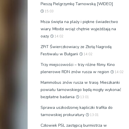
Pieszą Pielgrzymkę Tarnowską [WIDEO]
15:03
Msza święta na plaży i piękne świadectwo
wiary. Młodzi wciąż chętnie wyjeżdżają na
oazy
14:02
ZPiT Świerczkowiacy ze Złotą Nagrodą
Festiwalu w Bułgarii
14:02
Trzy miejscowości – trzy różne filmy. Kino
plenerowe RDN znów rusza w region
14:02
Mammobus znów rusza w trasę. Mieszkanki
powiatu tarnowskiego będą mogły wykonać
bezpłatne badania
13:01
Sprawa uszkodzonej kapliczki trafiła do
tarnowskiej prokuratury
13:01
Człowiek PSL zastępcą burmistrza w