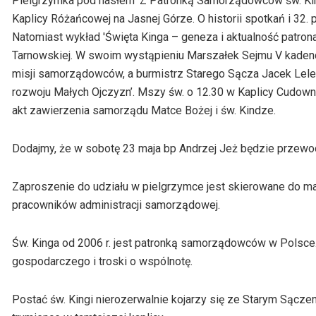
Pielgrzymka pod hasłem 'Z Patronką Samorządowców św. King
Kaplicy Różańcowej na Jasnej Górze. O historii spotkań i 3
Natomiast wykład 'Święta Kinga – geneza i aktualność patron
Tarnowskiej. W swoim wystąpieniu Marszałek Sejmu V kadencj
misji samorządowców, a burmistrz Starego Sącza Jacek Lelek
rozwoju Małych Ojczyzn’. Mszy św. o 12.30 w Kaplicy Cudowne
akt zawierzenia samorządu Matce Bożej i św. Kindze.
Dodajmy, że w sobotę 23 maja bp Andrzej Jeż będzie przewo
Zaproszenie do udziału w pielgrzymce jest skierowane do ma
pracowników administracji samorządowej.
Św. Kinga od 2006 r. jest patronką samorządowców w Polsce.
gospodarczego i troski o wspólnotę.
Postać św. Kingi nierozerwalnie kojarzy się ze Starym Sączem,