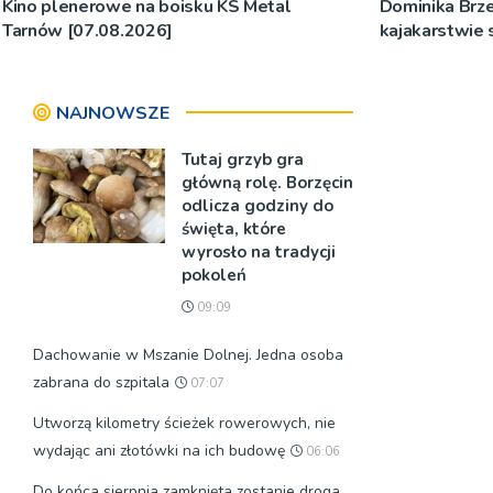
Kino plenerowe na boisku KS Metal
Dominika Brze
Tarnów [07.08.2026]
kajakarstwie
NAJNOWSZE
Tutaj grzyb gra
główną rolę. Borzęcin
odlicza godziny do
święta, które
wyrosło na tradycji
pokoleń
09:09
Dachowanie w Mszanie Dolnej. Jedna osoba
zabrana do szpitala
07:07
Utworzą kilometry ścieżek rowerowych, nie
wydając ani złotówki na ich budowę
06:06
Do końca sierpnia zamknięta zostanie droga