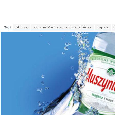
Tagi:
Obidza
Związek Podhalan oddział Obidza
kapela