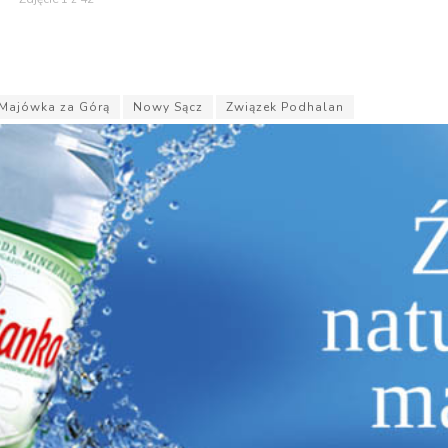
Majówka za Górą
Nowy Sącz
Związek Podhalan