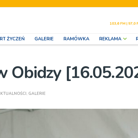
103,6 FM | 97,0 
RT ŻYCZEŃ
GALERIE
RAMÓWKA
REKLAMA
w Obidzy [16.05.20
KTUALNOŚCI
,
GALERIE