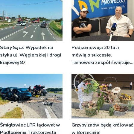
Stary Sącz: Wypadek na
Podsumowują 20 lat i
styku ul. Węgierskiej i drogi
mówią o sukcesie.
krajowej 87
Tarnowski zespół świętuje
jubileusz i zaprasza na
koncert
Śmigłowiec LPR lądował w
Grzyby znów będą królować
Podłopieniu. Traktorzysta i
w Borzęcinie!