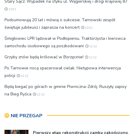
Stary Sącz: Wypadek na styku ul. Węgierskiej i drogi krajowej 87
13:01
Podsumowują 20 lat i mówią o sukcesie. Tarnowski zespół
świętuje jubileusz i zaprasza na koncert
13:01
Śmigłowiec LPR lądował w Podłopieniu. Traktorzysta i kierowca
samochodu osobowego są poszkodowani
12:12
Grzyby znów będą królować w Borzęcinie!
12:12
Po Tarnowie nocą spacerował cielak. Nietypowa interwencja
policji
12:12
Będą biegać po górach w gminie Piwniczna-Zdrój. Ruszyły zapisy
na Bieg Ryśca
12:12
NIE PRZEGAP
Pierwszy etap rekonstrukcji zamku zakończony.