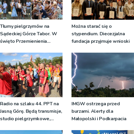
Tłumy pielgrzymów na
Można starać się o
Sądeckiej Górze Tabor. W
stypendium. Diecezjalna
święto Przemienienia
fundacja przyjmuje wnioski
Pańskiego bp Jeż
przypominał o znaczeniu
Sakramentów Świętych
[ZDJĘCIA]
Radio na szlaku 44. PPT na
IMGW ostrzega przed
Jasną Górę. Będą transmisje,
burzami. Alerty dla
studio pielgrzymkowe,
Małopolski i Podkarpacia
pozdrowienia