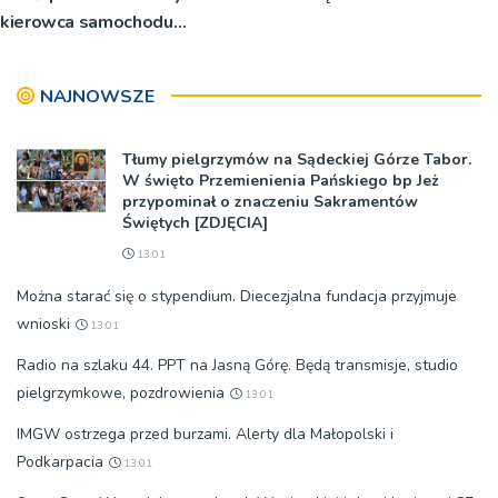
kierowca samochodu
osobowego są
poszkodowani
NAJNOWSZE
Tłumy pielgrzymów na Sądeckiej Górze Tabor.
W święto Przemienienia Pańskiego bp Jeż
przypominał o znaczeniu Sakramentów
Świętych [ZDJĘCIA]
13:01
Można starać się o stypendium. Diecezjalna fundacja przyjmuje
wnioski
13:01
Radio na szlaku 44. PPT na Jasną Górę. Będą transmisje, studio
pielgrzymkowe, pozdrowienia
13:01
IMGW ostrzega przed burzami. Alerty dla Małopolski i
Podkarpacia
13:01