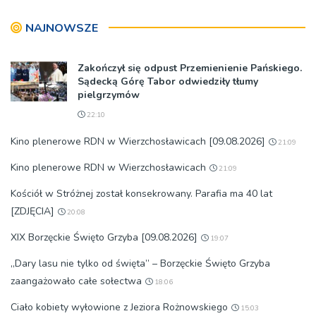
NAJNOWSZE
Zakończył się odpust Przemienienie Pańskiego.
Sądecką Górę Tabor odwiedziły tłumy
pielgrzymów
22:10
Kino plenerowe RDN w Wierzchosławicach [09.08.2026]
21:09
Kino plenerowe RDN w Wierzchosławicach
21:09
Kościół w Stróżnej został konsekrowany. Parafia ma 40 lat
[ZDJĘCIA]
20:08
XIX Borzęckie Święto Grzyba [09.08.2026]
19:07
„Dary lasu nie tylko od święta” – Borzęckie Święto Grzyba
zaangażowało całe sołectwa
18:06
Ciało kobiety wyłowione z Jeziora Rożnowskiego
15:03