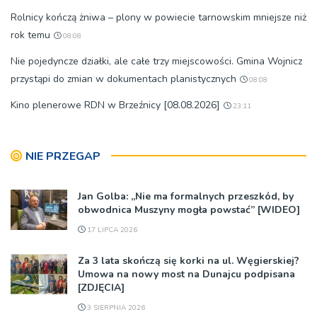
Rolnicy kończą żniwa – plony w powiecie tarnowskim mniejsze niż
rok temu
08:08
Nie pojedyncze działki, ale całe trzy miejscowości. Gmina Wojnicz
przystąpi do zmian w dokumentach planistycznych
08:08
Kino plenerowe RDN w Brzeźnicy [08.08.2026]
23:11
NIE PRZEGAP
Jan Golba: „Nie ma formalnych przeszkód, by
obwodnica Muszyny mogła powstać” [WIDEO]
17 LIPCA 2026
Za 3 lata skończą się korki na ul. Węgierskiej?
Umowa na nowy most na Dunajcu podpisana
[ZDJĘCIA]
3 SIERPNIA 2026