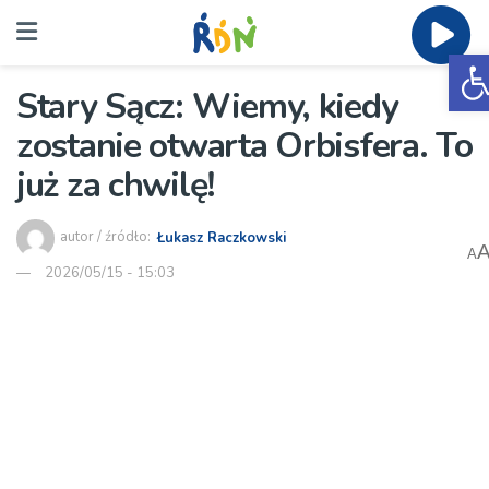
O
Stary Sącz: Wiemy, kiedy
zostanie otwarta Orbisfera. To
już za chwilę!
autor / źródło:
Łukasz Raczkowski
A
2026/05/15 - 15:03