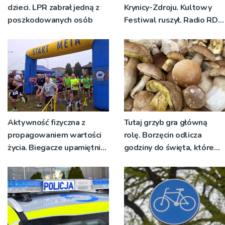
dzieci. LPR zabrał jedną z
Krynicy-Zdroju. Kultowy
poszkodowanych osób
Festiwal ruszył. Radio RDN
nadawało program na
żywo [ZDJĘCIA]
Aktywność fizyczna z
Tutaj grzyb gra główną
propagowaniem wartości
rolę. Borzęcin odlicza
życia. Biegacze upamiętnili
godziny do święta, które
św. Maksymiliana Kolbego
wyrosło na tradycji
pokoleń