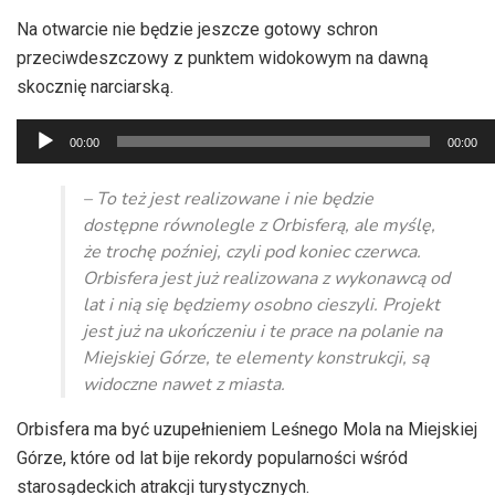
Na otwarcie nie będzie jeszcze gotowy schron
przeciwdeszczowy z punktem widokowym na dawną
skocznię narciarską.
Odtwarzacz
00:00
00:00
plików
dźwiękowych
– To też jest realizowane i nie będzie
dostępne równolegle z Orbisferą, ale myślę,
że trochę poźniej, czyli pod koniec czerwca.
Orbisfera jest już realizowana z wykonawcą od
lat i nią się będziemy osobno cieszyli. Projekt
jest już na ukończeniu i te prace na polanie na
Miejskiej Górze, te elementy konstrukcji, są
widoczne nawet z miasta.
Orbisfera ma być uzupełnieniem Leśnego Mola na Miejskiej
Górze, które od lat bije rekordy popularności wśród
starosądeckich atrakcji turystycznych.