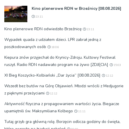
Kino plenerowe RDN w Brzeźnicy [08.08.2026]
23:11
Kino plenerowe RDN odwiedziło Brzeźnicę
23:11
Wypadek quada z udziałem dzieci. LPR zabrał jedną z
poszkodowanych osób
18:06
Kiepura znów przyjechał do Krynicy-Zdroju. Kultowy Festiwal
ruszył. Radio RDN nadawało program na żywo [ZDJĘCIA]
15:03
XI Bieg Koszycko-Kolbiański „Dar życia” [08.08.2026]
12:12
Wszedł bez butów na Górę Objawień. Młodzi wrócili z Medjugorie
z pięknymi przeżyciami
12:12
Aktywność fizyczna z propagowaniem wartości życia. Biegacze
upamiętnili św. Maksymiliana Kolbego
11:11
Tutaj grzyb gra główną rolę. Borzęcin odlicza godziny do święta,
które wyrosło na tradycji pokoleń