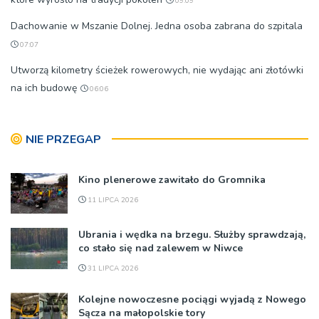
09:09
Dachowanie w Mszanie Dolnej. Jedna osoba zabrana do szpitala
07:07
Utworzą kilometry ścieżek rowerowych, nie wydając ani złotówki
na ich budowę
06:06
NIE PRZEGAP
Kino plenerowe zawitało do Gromnika
11 LIPCA 2026
Ubrania i wędka na brzegu. Służby sprawdzają,
co stało się nad zalewem w Niwce
31 LIPCA 2026
Kolejne nowoczesne pociągi wyjadą z Nowego
Sącza na małopolskie tory