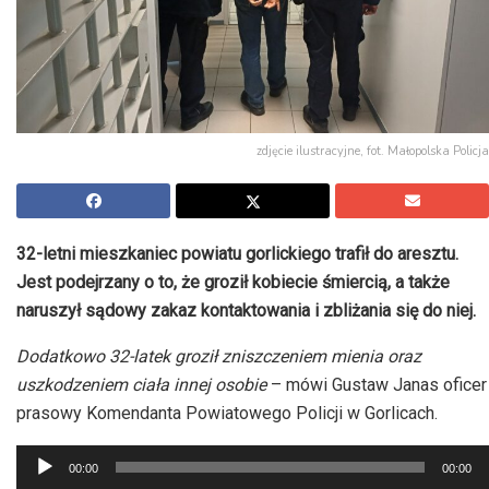
zdjęcie ilustracyjne, fot. Małopolska Policja
32-letni mieszkaniec powiatu gorlickiego trafił do aresztu.
Jest podejrzany o to, że groził kobiecie śmiercią, a także
naruszył sądowy zakaz kontaktowania i zbliżania się do niej.
Dodatkowo 32-latek groził zniszczeniem mienia oraz
uszkodzeniem ciała innej
osobie
– mówi
Gustaw Janas oficer
prasowy Komendanta Powiatowego Policji w Gorlicach.
Odtwarzacz
00:00
00:00
plików