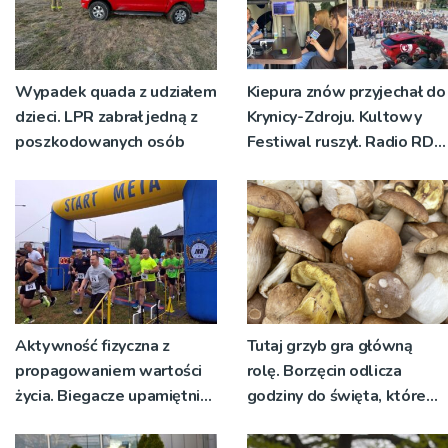
Wypadek quada z udziałem
Kiepura znów przyjechał do
dzieci. LPR zabrał jedną z
Krynicy-Zdroju. Kultowy
poszkodowanych osób
Festiwal ruszył. Radio RDN
nadawało program na
żywo [ZDJĘCIA]
Aktywność fizyczna z
Tutaj grzyb gra główną
propagowaniem wartości
rolę. Borzęcin odlicza
życia. Biegacze upamiętnili
godziny do święta, które
św. Maksymiliana Kolbego
wyrosło na tradycji
pokoleń