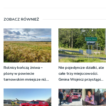
ZOBACZ RÓWNIEŻ
Rolnicy kończą żniwa –
Nie pojedyncze działki, ale
plony w powiecie
całe trzy miejscowości.
tarnowskim mniejsze niż
Gmina Wojnicz przystąpi
rok temu
do zmian w dokumentach
planistycznych