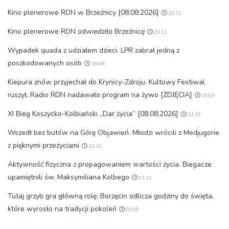
Kino plenerowe RDN w Brzeźnicy [08.08.2026]
23:11
Kino plenerowe RDN odwiedziło Brzeźnicę
23:11
Wypadek quada z udziałem dzieci. LPR zabrał jedną z
poszkodowanych osób
18:06
Kiepura znów przyjechał do Krynicy-Zdroju. Kultowy Festiwal
ruszył. Radio RDN nadawało program na żywo [ZDJĘCIA]
15:03
XI Bieg Koszycko-Kolbiański „Dar życia” [08.08.2026]
12:12
Wszedł bez butów na Górę Objawień. Młodzi wrócili z Medjugorie
z pięknymi przeżyciami
12:12
Aktywność fizyczna z propagowaniem wartości życia. Biegacze
upamiętnili św. Maksymiliana Kolbego
11:11
Tutaj grzyb gra główną rolę. Borzęcin odlicza godziny do święta,
które wyrosło na tradycji pokoleń
09:09