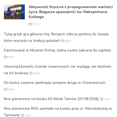
Aktywność fizyczna z propagowaniem wartości
życia. Biegacze upamiętnili św. Maksymiliana
Kolbego
11:11
Tutaj grzyb gra główną rolę. Borzęcin odlicza godziny do święta,
które wyrosło na tradycji pokoleń
09:09
Dachowanie w Mszanie Dolnej. Jedna osoba zabrana do szpitala
07:07
Utworzą kilometry ścieżek rowerowych, nie wydając ani złotówki
na ich budowę
06:06
Do końca sierpnia zamknięta zostanie droga w Chomranicach
05:05
Kino plenerowe na boisku KS Metal Tarnów [07.08.2026]
21:09
Kino plenerowe RDN zawitało na boisku przy ul. Warsztatowej w
Tarnowie
21:09