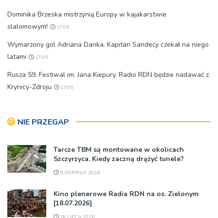
Dominika Brzeska mistrzynią Europy w kajakarstwie
slalomowym!
17:05
Wymarzony gol Adriana Danka. Kapitan Sandecji czekał na niego
latami
17:05
Rusza 59. Festiwal im. Jana Kiepury. Radio RDN będzie nadawać z
Krynicy-Zdroju
17:05
NIE PRZEGAP
Tarcze TBM są montowane w okolicach
Szczyrzyca. Kiedy zaczną drążyć tunele?
5 SIERPNIA 2026
Kino plenerowe Radia RDN na os. Zielonym
[18.07.2026]
18 LIPCA 2026