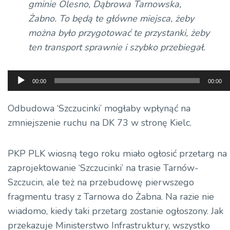
gminie Olesno, Dąbrowa Tarnowska,
Żabno. To będą te główne miejsca, żeby
można było przygotować te przystanki, żeby
ten transport sprawnie i szybko przebiegał.
Odtwarzacz
00:00
00:00
plików
dźwiękowych
Odbudowa ‘Szczucinki’ mogłaby wpłynąć na
zmniejszenie ruchu na DK 73 w stronę Kielc.
PKP PLK wiosną tego roku miało ogłosić przetarg na
zaprojektowanie ‘Szczucinki’ na trasie Tarnów-
Szczucin, ale też na przebudowę pierwszego
fragmentu trasy z Tarnowa do Żabna. Na razie nie
wiadomo, kiedy taki przetarg zostanie ogłoszony. Jak
przekazuje Ministerstwo Infrastruktury, wszystko