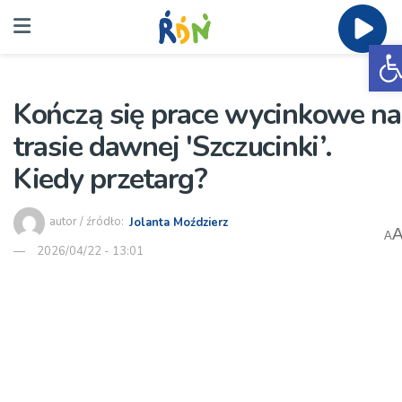
O
Kończą się prace wycinkowe na
trasie dawnej 'Szczucinki’.
Kiedy przetarg?
autor / źródło:
Jolanta Moździerz
A
2026/04/22 - 13:01