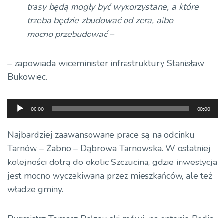
trasy będą mogły być wykorzystane, a które
trzeba będzie zbudować od zera, albo
mocno przebudować –
– zapowiada wiceminister infrastruktury Stanisław
Bukowiec.
Odtwarzacz
00:00
00:00
plików
dźwiękowych
Najbardziej zaawansowane prace są na odcinku
Tarnów – Żabno – Dąbrowa Tarnowska. W ostatniej
kolejności dotrą do okolic Szczucina, gdzie inwestycja
jest mocno wyczekiwana przez mieszkańców, ale też
władze gminy.