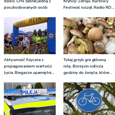
dzieci. LPR zabrał jedną z
Krynicy-Zdroju. Kultowy
poszkodowanych osób
Festiwal ruszył. Radio RDN
nadawało program na
żywo [ZDJĘCIA]
Aktywność fizyczna z
Tutaj grzyb gra główną
propagowaniem wartości
rolę. Borzęcin odlicza
życia. Biegacze upamiętnili
godziny do święta, które
św. Maksymiliana Kolbego
wyrosło na tradycji
pokoleń