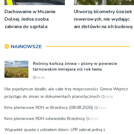
Dachowanie w Mszanie
Utworzą kilometry ścieżek
Dolnej. Jedna osoba
rowerowych, nie wydając
zabrana do szpitala
ani złotówki na ich budowę
NAJNOWSZE
Rolnicy kończą żniwa – plony w powiecie
tarnowskim mniejsze niż rok temu
08:08
Nie pojedyncze działki, ale całe trzy miejscowości. Gmina Wojnicz
przystąpi do zmian w dokumentach planistycznych
08:08
Kino plenerowe RDN w Brzeźnicy [08.08.2026]
23:11
Kino plenerowe RDN odwiedziło Brzeźnicę
23:11
Wypadek quada z udziałem dzieci. LPR zabrał jedną z