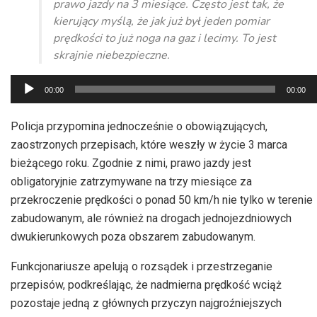
prawo jazdy na 3 miesiące. Często jest tak, że
kierujący myślą, że jak już był jeden pomiar
prędkości to już noga na gaz i lecimy. To jest
skrajnie niebezpieczne.
Odtwarzacz
00:00
00:00
plików
dźwiękowych
Policja przypomina jednocześnie o obowiązujących,
zaostrzonych przepisach, które weszły w życie 3 marca
bieżącego roku. Zgodnie z nimi, prawo jazdy jest
obligatoryjnie zatrzymywane na trzy miesiące za
przekroczenie prędkości o ponad 50 km/h nie tylko w terenie
zabudowanym, ale również na drogach jednojezdniowych
dwukierunkowych poza obszarem zabudowanym.
Funkcjonariusze apelują o rozsądek i przestrzeganie
przepisów, podkreślając, że nadmierna prędkość wciąż
pozostaje jedną z głównych przyczyn najgroźniejszych