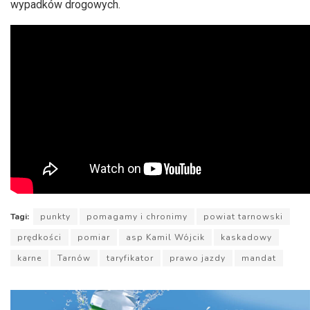
wypadków drogowych.
Tagi:
punkty
pomagamy i chronimy
powiat tarnowski
prędkości
pomiar
asp Kamil Wójcik
kaskadowy
karne
Tarnów
taryfikator
prawo jazdy
mandat