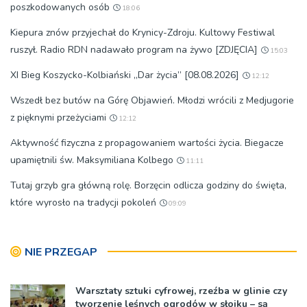
poszkodowanych osób
18:06
Kiepura znów przyjechał do Krynicy-Zdroju. Kultowy Festiwal
ruszył. Radio RDN nadawało program na żywo [ZDJĘCIA]
15:03
XI Bieg Koszycko-Kolbiański „Dar życia” [08.08.2026]
12:12
Wszedł bez butów na Górę Objawień. Młodzi wrócili z Medjugorie
z pięknymi przeżyciami
12:12
Aktywność fizyczna z propagowaniem wartości życia. Biegacze
upamiętnili św. Maksymiliana Kolbego
11:11
Tutaj grzyb gra główną rolę. Borzęcin odlicza godziny do święta,
które wyrosło na tradycji pokoleń
09:09
NIE PRZEGAP
Warsztaty sztuki cyfrowej, rzeźba w glinie czy
tworzenie leśnych ogrodów w słoiku – są