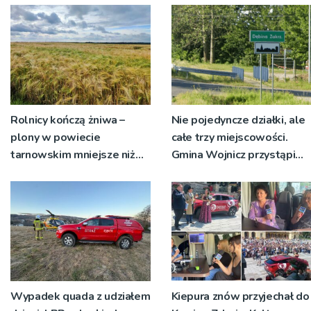
Rolnicy kończą żniwa –
Nie pojedyncze działki, ale
plony w powiecie
całe trzy miejscowości.
tarnowskim mniejsze niż
Gmina Wojnicz przystąpi
rok temu
do zmian w dokumentach
planistycznych
Wypadek quada z udziałem
Kiepura znów przyjechał do