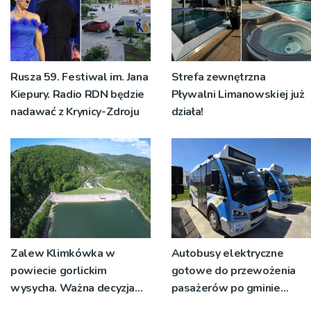
Rusza 59. Festiwal im. Jana
Strefa zewnętrzna
Kiepury. Radio RDN będzie
Pływalni Limanowskiej już
nadawać z Krynicy-Zdroju
działa!
Zalew Klimkówka w
Autobusy elektryczne
powiecie gorlickim
gotowe do przewożenia
wysycha. Ważna decyzja
pasażerów po gminie
RZGW [ZDJĘCIA]
Podegrodzie