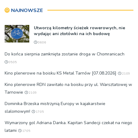
NAJNOWSZE
Utworzą kilometry ścieżek rowerowych, nie
wydając ani złotówki na ich budowę
06:06
Do końca sierpnia zamknięta zostanie droga w Chomranicach
05:05
Kino plenerowe na boisku KS Metal Tarnów [07.08.2026]
21:09
Kino plenerowe RDN zawitało na boisku przy ul. Warsztatowej w
Tarnowie
21:09
Dominika Brzeska mistrzynią Europy w kajakarstwie
slalomowym!
17:05
Wymarzony gol Adriana Danka. Kapitan Sandecji czekał na niego
latami
17:05