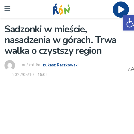
O
Sadzonki w mieście,
nasadzenia w górach. Trwa
walka o czystszy region
autor / źródło:
Łukasz Raczkowski
A
2022/05/10 - 16:04