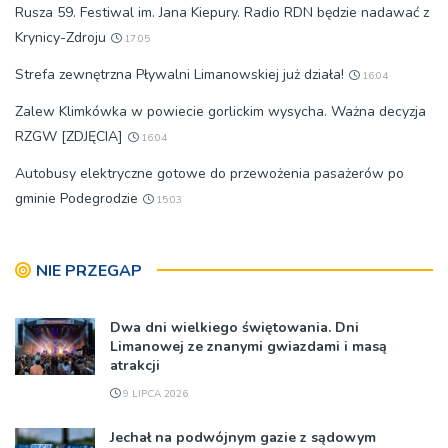
Rusza 59. Festiwal im. Jana Kiepury. Radio RDN będzie nadawać z
Krynicy-Zdroju
17:05
Strefa zewnętrzna Pływalni Limanowskiej już działa!
16:04
Zalew Klimkówka w powiecie gorlickim wysycha. Ważna decyzja
RZGW [ZDJĘCIA]
16:04
Autobusy elektryczne gotowe do przewożenia pasażerów po
gminie Podegrodzie
15:03
NIE PRZEGAP
Dwa dni wielkiego świętowania. Dni
Limanowej ze znanymi gwiazdami i masą
atrakcji
9 LIPCA 2026
Jechał na podwójnym gazie z sądowym