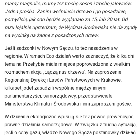
mamy magnolie, mamy też trochę sosen i trochę jałowców.
Jedna prośba. Zanim weźmiecie drzewo i go posadzicie,
pomyślcie, jak ono będzie wyglądało za 15, lub 20 lat. Od
razu lojalnie uprzedzam, że Wydział Środowiska nie da zgody
na wycinkę na żadne z posadzonych drzew.
Jeśli sadzonki w Nowym Sączu, to też nasadzenia w
regionie. W ramach
Eco
działań warto zaznaczyć, że kilka dni
temu na
Przehybie
miała miejsce poprowadzona z wielkim
rozmachem akcja „Łączą nas drzewa”. Na zaproszenie
Regionalnej Dyrekcji Lasów Państwowych w Krakowie,
kilkaset jodeł zasadzili wspólnie między innymi
parlamentarzyści, samorządowcy, przedstawiciele
Ministerstwa Klimatu i Środowiska i inni zaproszeni goście.
W działania ekologiczne wpisują się też pewne prewencyjne,
prawne działania samorządowe. W związku z trudną sytuacją,
jeśli o ceny gazu, władze Nowego Sącza postanowiły działać.