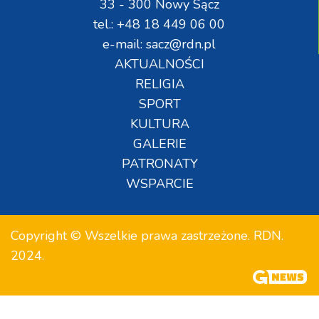
33 - 300 Nowy Sącz
tel.: +48 18 449 06 00
e-mail: sacz@rdn.pl
AKTUALNOŚCI
RELIGIA
SPORT
KULTURA
GALERIE
PATRONATY
WSPARCIE
Copyright © Wszelkie prawa zastrzeżone. RDN.
2024.