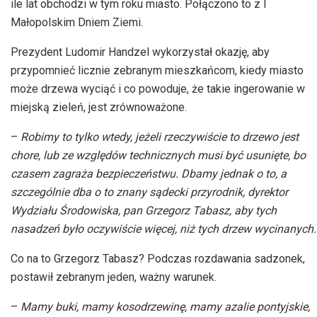
ile lat obchodzi w tym roku miasto. Połączono to z I
Małopolskim Dniem Ziemi.
Prezydent Ludomir
Handzel
wykorzystał okazję, aby
przypomnieć licznie zebranym mieszkańcom, kiedy miasto
może drzewa wyciąć i co powoduje, że takie ingerowanie w
miejską zieleń, jest zrównoważone.
–
Robimy to tylko wtedy, jeżeli rzeczywiście to drzewo jest
chore, lub ze względów technicznych musi być usunięte, bo
czasem zagraża bezpieczeństwu. Dbamy jednak o to, a
szczególnie dba o to znany sądecki przyrodnik, dyrektor
Wydziału Środowiska, pan Grzegorz
Tabasz
, aby tych
nasadzeń było oczywiście więcej, niż tych drzew wycinanych.
Co na to Grzegorz
Tabasz
? Podczas rozdawania sadzonek,
postawił zebranym jeden, ważny warunek.
–
Mamy buki, mamy kosodrzewinę, mamy azalie pontyjskie,