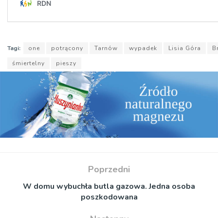
Tagi:
one
potrącony
Tarnów
wypadek
Lisia Góra
B
śmiertelny
pieszy
Poprzedni
W domu wybuchła butla gazowa. Jedna osoba
poszkodowana