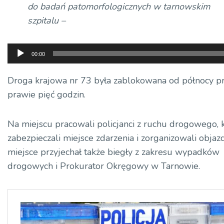
do badań patomorfologicznych w tarnowskim
szpitalu –
Odtwarzacz
00:00
plików
dźwiękowych
Droga krajowa nr 73 była zablokowana od północy p
prawie pięć godzin.
Na miejscu pracowali policjanci z ruchu drogowego, 
zabezpieczali miejsce zdarzenia i zorganizowali objaz
miejsce przyjechał także biegły z zakresu wypadków
drogowych i Prokurator Okręgowy w Tarnowie.