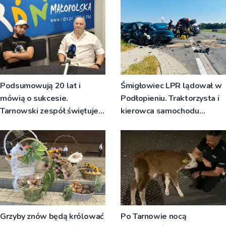
Podsumowują 20 lat i
Śmigłowiec LPR lądował w
mówią o sukcesie.
Podłopieniu. Traktorzysta i
Tarnowski zespół świętuje
kierowca samochodu
jubileusz i zaprasza na
osobowego są
koncert
poszkodowani
Grzyby znów będą królować
Po Tarnowie nocą