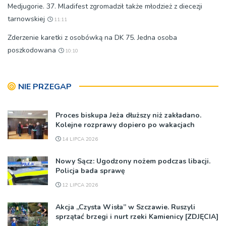
Medjugorie. 37. Mladifest zgromadził także młodzież z diecezji
tarnowskiej
11:11
Zderzenie karetki z osobówką na DK 75. Jedna osoba
poszkodowana
10:10
NIE PRZEGAP
Proces biskupa Jeża dłuższy niż zakładano.
Kolejne rozprawy dopiero po wakacjach
14 LIPCA 2026
Nowy Sącz: Ugodzony nożem podczas libacji.
Policja bada sprawę
12 LIPCA 2026
Akcja „Czysta Wisła” w Szczawie. Ruszyli
sprzątać brzegi i nurt rzeki Kamienicy [ZDJĘCIA]