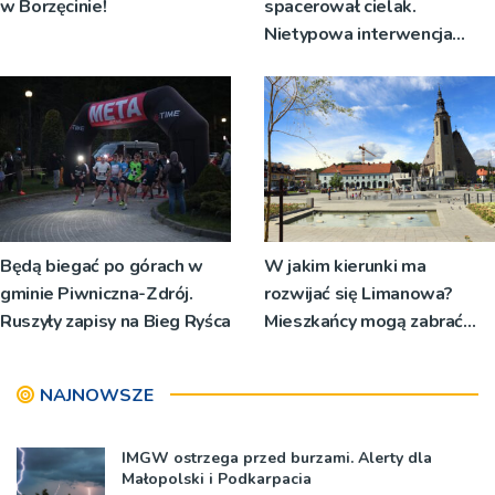
w Borzęcinie!
spacerował cielak.
Nietypowa interwencja
policji
Będą biegać po górach w
W jakim kierunki ma
gminie Piwniczna-Zdrój.
rozwijać się Limanowa?
Ruszyły zapisy na Bieg Ryśca
Mieszkańcy mogą zabrać
głos
NAJNOWSZE
IMGW ostrzega przed burzami. Alerty dla
Małopolski i Podkarpacia