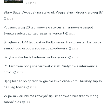
13:01
Stary Sącz: Wypadek na styku ul. Węgierskiej i drogi krajowej 87
13:01
Podsumowują 20 lat i mówią o sukcesie. Tarnowski zespół
świętuje jubileusz i zaprasza na koncert
13:01
Śmigłowiec LPR lądował w Podłopieniu. Traktorzysta i kierowca
samochodu osobowego są poszkodowani
12:12
Grzyby znów będą królować w Borzęcinie!
12:12
Po Tarnowie nocą spacerował cielak. Nietypowa interwencja
policji
12:12
Będą biegać po górach w gminie Piwniczna-Zdrój. Ruszyły zapisy
na Bieg Ryśca
12:12
W jakim kierunki ma rozwijać się Limanowa? Mieszkańcy mogą
zabrać głos
11:11