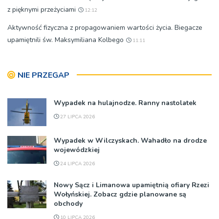
z pięknymi przeżyciami
12:12
Aktywność fizyczna z propagowaniem wartości życia. Biegacze
upamiętnili św. Maksymiliana Kolbego
11:11
NIE PRZEGAP
Wypadek na hulajnodze. Ranny nastolatek
27 LIPCA 2026
Wypadek w Wilczyskach. Wahadło na drodze
wojewódzkiej
24 LIPCA 2026
Nowy Sącz i Limanowa upamiętnią ofiary Rzezi
Wołyńskiej. Zobacz gdzie planowane są
obchody
10 LIPCA 2026