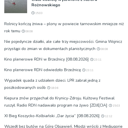
Rożnowskiego
15:03
Rolnicy kończą żniwa – plony w powiecie tarnowskim mniejsze niż
rok temu
08:08
Nie pojedyncze działki, ale całe trzy miejscowości. Gmina Wojnicz
przystąpi do zmian w dokumentach planistycznych
08:08
Kino plenerowe RDN w Brzeźnicy [08.08.2026]
23:11
Kino plenerowe RDN odwiedziło Brzeźnicę
23:11
Wypadek quada z udziałem dzieci. LPR zabrał jedną z
poszkodowanych osób
18:06
Kiepura znów przyjechał do Krynicy-Zdroju. Kultowy Festiwal
ruszył. Radio RDN nadawało program na żywo [ZDJĘCIA]
15:03
XI Bieg Koszycko-Kolbiański „Dar życia” [08.08.2026]
12:12
Wszedł bez butów na Górę Objawień. Młodzi wrócili z Medjugorie