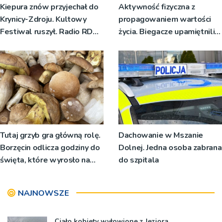
Kiepura znów przyjechał do
Aktywność fizyczna z
Krynicy-Zdroju. Kultowy
propagowaniem wartości
Festiwal ruszył. Radio RDN
życia. Biegacze upamiętnili
nadawało program na żywo
św. Maksymiliana Kolbego
[ZDJĘCIA]
Tutaj grzyb gra główną rolę.
Dachowanie w Mszanie
Borzęcin odlicza godziny do
Dolnej. Jedna osoba zabrana
święta, które wyrosło na
do szpitala
tradycji pokoleń
NAJNOWSZE
Ciało kobiety wyłowione z Jeziora