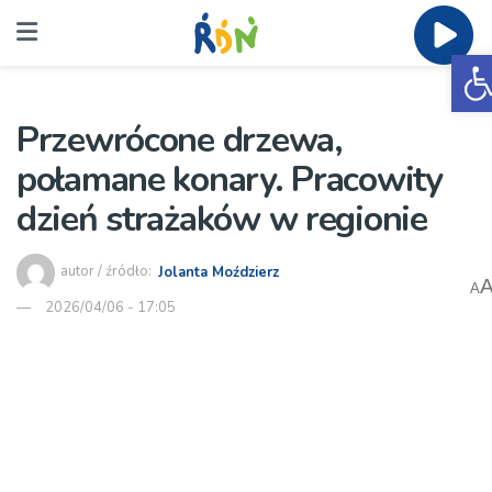
O
Przewrócone drzewa,
połamane konary. Pracowity
dzień strażaków w regionie
autor / źródło:
Jolanta Moździerz
A
2026/04/06 - 17:05