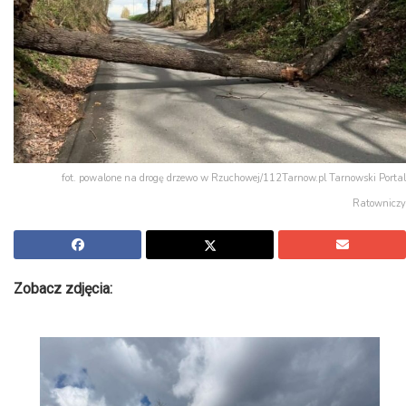
fot. powalone na drogę drzewo w Rzuchowej/112Tarnow.pl Tarnowski Portal
Ratowniczy
Zobacz zdjęcia: