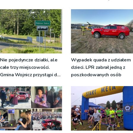
temu
Nie pojedyncze działki, ale
Wypadek quada z udziałem
całe trzy miejscowości.
dzieci. LPR zabrał jedną z
Gmina Wojnicz przystąpi do
poszkodowanych osób
zmian w dokumentach
planistycznych