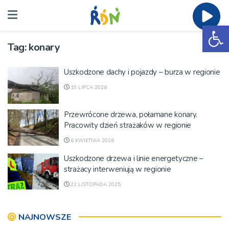
Ot
Tag:
konary
Uszkodzone dachy i pojazdy – burza w regionie
19 LIPCA 2026
Przewrócone drzewa, połamane konary.
Pracowity dzień strażaków w regionie
6 KWIETNIA 2026
Uszkodzone drzewa i linie energetyczne –
strażacy interweniują w regionie
22 LISTOPADA 2025
NAJNOWSZE