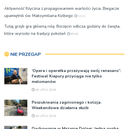
Aktywność fizyczna z propagowaniem wartości życia. Biegacze
upamiętnili św. Maksymiliana Kolbego
11:11
Tutaj grzyb gra główną rolę. Borzęcin odlicza godziny do święta,
które wyrosło na tradycji pokoleń
09:09
NIE PRZEGAP
’Opera i operetka przeżywają swój renesans”.
Festiwal Kiepury przyciąga nie tylko
melomanów
18 LIPCA 2026
Poszukiwania zaginionego i kolizja.
Weekendowe działania służb
18 LIPCA 2026
Dachowanie w Mszanie Dolnej. Jedna osoba