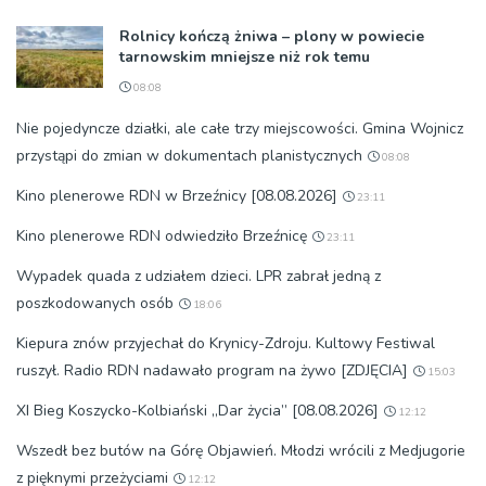
Rolnicy kończą żniwa – plony w powiecie
tarnowskim mniejsze niż rok temu
08:08
Nie pojedyncze działki, ale całe trzy miejscowości. Gmina Wojnicz
przystąpi do zmian w dokumentach planistycznych
08:08
Kino plenerowe RDN w Brzeźnicy [08.08.2026]
23:11
Kino plenerowe RDN odwiedziło Brzeźnicę
23:11
Wypadek quada z udziałem dzieci. LPR zabrał jedną z
poszkodowanych osób
18:06
Kiepura znów przyjechał do Krynicy-Zdroju. Kultowy Festiwal
ruszył. Radio RDN nadawało program na żywo [ZDJĘCIA]
15:03
XI Bieg Koszycko-Kolbiański „Dar życia” [08.08.2026]
12:12
Wszedł bez butów na Górę Objawień. Młodzi wrócili z Medjugorie
z pięknymi przeżyciami
12:12