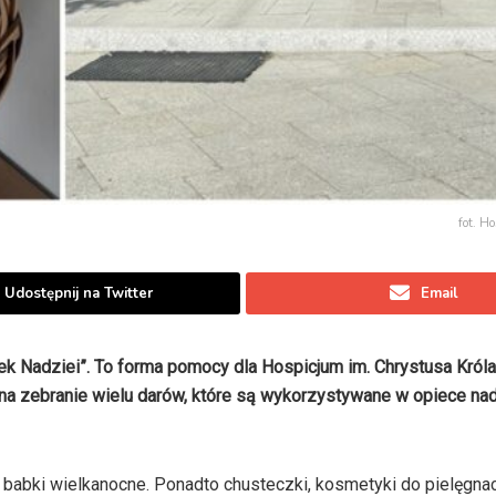
fot. H
Udostępnij na Twitter
Email
ek Nadziei
”
. To forma pomocy dla Hospicjum im. Chrystusa Króla
e na zebranie wielu darów, które są wykorzystywane w opiece na
babki wielkanocne. Ponadto chusteczki, kosmetyki do pielęgnacji