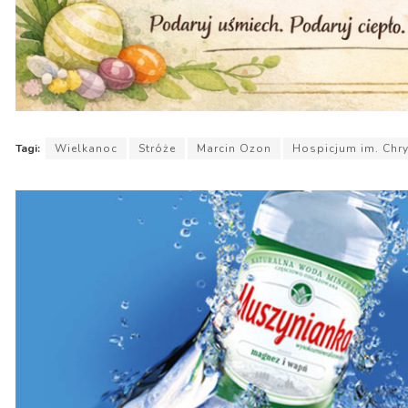
Tagi:
Wielkanoc
Stróże
Marcin Ozon
Hospicjum im. Chry