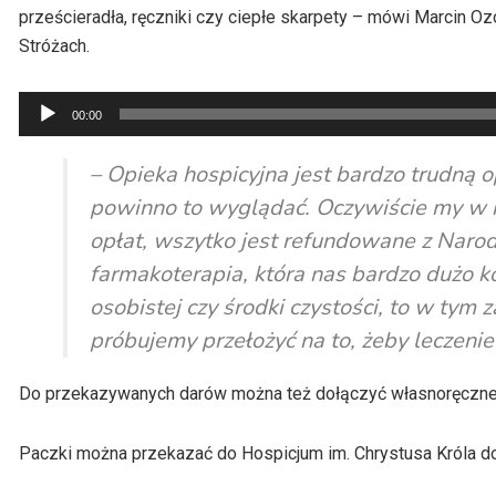
prześcieradła, ręczniki czy ciepłe
skarpety – mówi
Marcin Oz
Stróżach.
Odtwarzacz
00:00
plików
dźwiękowych
– Opieka hospicyjna jest bardzo trudną o
powinno to wyglądać.
Oczywiście my w r
opłat, wszytko jest refundowane z Narod
farmakoterapia, która nas bardzo dużo ko
osobistej czy środki czystości, to w tym 
próbujemy przełożyć na to, żeby leczenie
Do przekazywanych darów można też dołączyć własnoręczne k
Paczki można przekazać do Hospicjum im. Chrystusa Króla do 