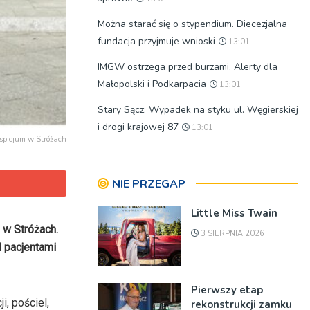
Można starać się o stypendium. Diecezjalna
fundacja przyjmuje wnioski
13:01
IMGW ostrzega przed burzami. Alerty dla
Małopolski i Podkarpacia
13:01
Stary Sącz: Wypadek na styku ul. Węgierskiej
i drogi krajowej 87
13:01
ospicjum w Stróżach
NIE PRZEGAP
Little Miss Twain
 w Stróżach.
3 SIERPNIA 2026
d pacjentami
Pierwszy etap
, pościel,
rekonstrukcji zamku