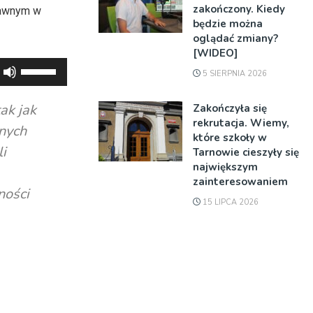
zakończony. Kiedy
rawnym w
będzie można
oglądać zmiany?
[WIDEO]
Używaj
5 SIERPNIA 2026
strzałek
do
ak jak
Zakończyła się
góry
rekrutacja. Wiemy,
nych
które szkoły w
oraz
i
Tarnowie cieszyły się
do
największym
dołu
zainteresowaniem
ności
aby
15 LIPCA 2026
zwiększyć
lub
zmniejszyć
głośność.