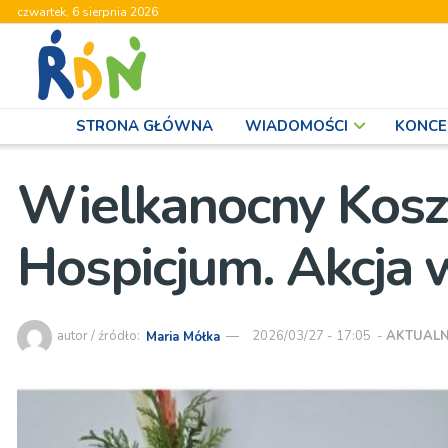
czwartek, 6 sierpnia 2026
STRONA GŁÓWNA
WIADOMOŚCI
KONCE
Wielkanocny Koszy
Hospicjum. Akcja 
autor / źródło:
Maria Mółka
2026/03/27 - 17:05
-
AKTUALN