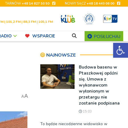
TARNÓW
+48 14 627 50 50
NOWY SĄCZ
+48 18 449 06 00
FM | 101,2 FM | 88,3 FM | 105,1 FM
RADIO
WSPARCIE
POSŁUCHAJ
Ot
NAJNOWSZE
Budowa basenu w
Ptaszkowej opóźni
się. Umowa z
wykonawcom
wyłonionym w
A
przetargu nie
A
zostanie podpisana
15:03
To będzie niecodzienne widowisko w