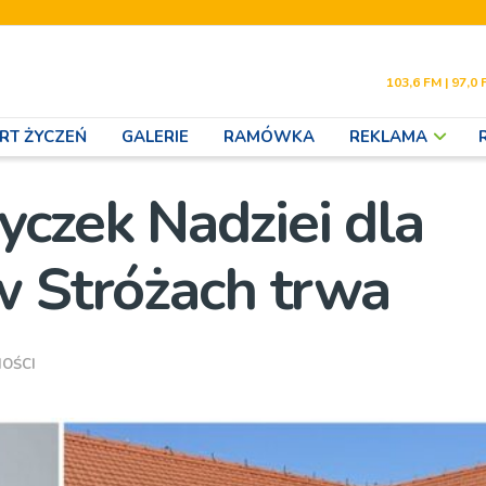
103,6 FM | 97,0 
RT ŻYCZEŃ
GALERIE
RAMÓWKA
REKLAMA
czek Nadziei dla
w Stróżach trwa
OŚCI