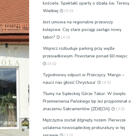
kościele. Spektakl oparty o działa św. Teresy
Wielkiej
15:03
Jest umowa na regionalne przewozy
kolejowe. Czy stare pociągi zastąpi nowy
tabor?
14:02
Wojnicz rozbuduje parking przy węźle
przesiadkowym. Powstanie ponad 60 miejsc
14:02
Tygodniowy odpust w Przeczycy. 'Maryjo –
naucz nas głosić Chrystusa’
14:02
Tłumy na Sądeckiej Górze Tabor. W święto
Przemienienia Pańskiego bp Jeż przypominał o
znaczeniu Sakramentów [ZDJĘCIA]
13:01
Mężczyzna został dźgnięty nożem. Pierwsze
ustalenia nowosądeckiej prokuratury w tej
sprawie
13:01