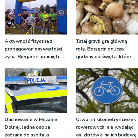
Aktywność fizyczna z
Tutaj grzyb gra główną
propagowaniem wartości
rolę. Borzęcin odlicza
życia. Biegacze upamiętnili
godziny do święta, które
św. Maksymiliana Kolbego
wyrosło na tradycji
pokoleń
Dachowanie w Mszanie
Utworzą kilometry ścieżek
Dolnej. Jedna osoba
rowerowych, nie wydając
zabrana do szpitala
ani złotówki na ich budowę