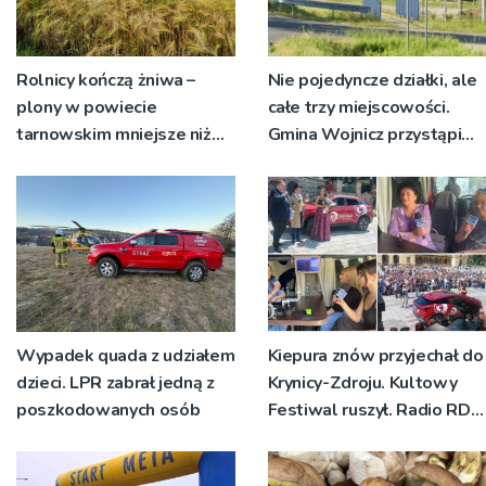
Rolnicy kończą żniwa –
Nie pojedyncze działki, ale
plony w powiecie
całe trzy miejscowości.
tarnowskim mniejsze niż
Gmina Wojnicz przystąpi
rok temu
do zmian w dokumentach
planistycznych
Wypadek quada z udziałem
Kiepura znów przyjechał do
dzieci. LPR zabrał jedną z
Krynicy-Zdroju. Kultowy
poszkodowanych osób
Festiwal ruszył. Radio RDN
nadawało program na
żywo [ZDJĘCIA]