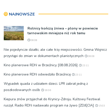
NAJNOWSZE
Rolnicy kończą żniwa – plony w powiecie
tarnowskim mniejsze niż rok temu
08:08
Nie pojedyncze działki, ale całe trzy miejscowości. Gmina Wojnicz
przystąpi do zmian w dokumentach planistycznych
08:08
Kino plenerowe RDN w Brzeźnicy [08.08.2026]
23:11
Kino plenerowe RDN odwiedziło Brzeźnicę
23:11
Wypadek quada z udziałem dzieci. LPR zabrał jedną z
poszkodowanych osób
18:06
Kiepura znów przyjechał do Krynicy-Zdroju. Kultowy Festiwal
ruszył. Radio RDN nadawało program na żywo [ZDJĘCIA]
15:03