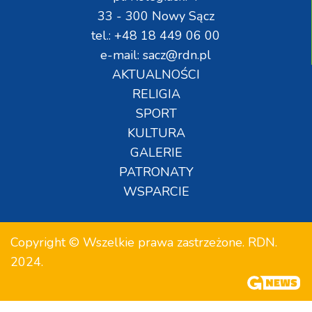
33 - 300 Nowy Sącz
tel.: +48 18 449 06 00
e-mail: sacz@rdn.pl
AKTUALNOŚCI
RELIGIA
SPORT
KULTURA
GALERIE
PATRONATY
WSPARCIE
Copyright © Wszelkie prawa zastrzeżone. RDN.
2024.