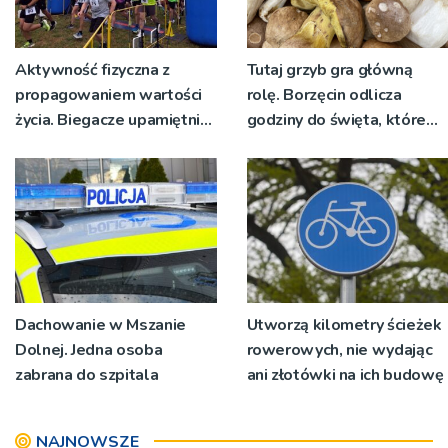
Aktywność fizyczna z
Tutaj grzyb gra główną
propagowaniem wartości
rolę. Borzęcin odlicza
życia. Biegacze upamiętnili
godziny do święta, które
św. Maksymiliana Kolbego
wyrosło na tradycji
pokoleń
Dachowanie w Mszanie
Utworzą kilometry ścieżek
Dolnej. Jedna osoba
rowerowych, nie wydając
zabrana do szpitala
ani złotówki na ich budowę
NAJNOWSZE