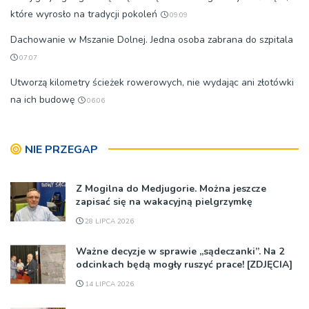
które wyrosło na tradycji pokoleń
09:09
Dachowanie w Mszanie Dolnej. Jedna osoba zabrana do szpitala
07:07
Utworzą kilometry ścieżek rowerowych, nie wydając ani złotówki
na ich budowę
06:06
NIE PRZEGAP
Z Mogilna do Medjugorie. Można jeszcze
zapisać się na wakacyjną pielgrzymkę
28 LIPCA 2026
Ważne decyzje w sprawie „sądeczanki”. Na 2
odcinkach będą mogły ruszyć prace! [ZDJĘCIA]
14 LIPCA 2026