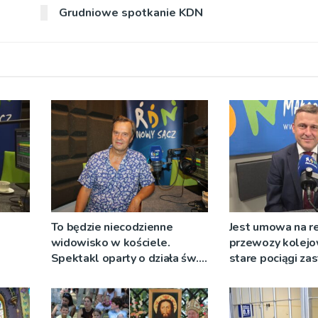
Grudniowe spotkanie KDN
To będzie niecodzienne
Jest umowa na r
widowisko w kościele.
przewozy kolejo
Spektakl oparty o działa św.
stare pociągi za
 nie
Teresy Wielkiej
tabor?