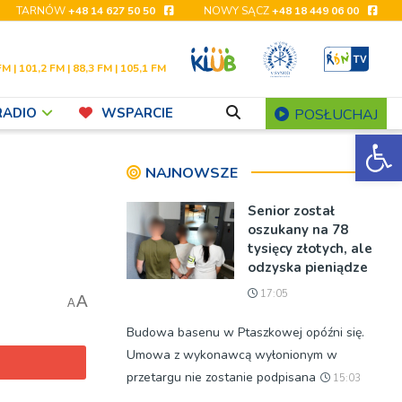
TARNÓW
+48 14 627 50 50
NOWY SĄCZ
+48 18 449 06 00
FM | 101,2 FM | 88,3 FM | 105,1 FM
RADIO
WSPARCIE
POSŁUCHAJ
Ot
NAJNOWSZE
Senior został
oszukany na 78
tysięcy złotych, ale
odzyska pieniądze
17:05
A
A
Budowa basenu w Ptaszkowej opóźni się.
Umowa z wykonawcą wyłonionym w
przetargu nie zostanie podpisana
15:03