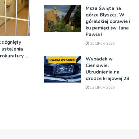
Msza Święta na
górze Błyszcz. W
góralskiej oprawie i
ku pamięci św. Jana
Pawła II
 dźgnięty
31 LIPCA 2026
 ustalenia
rokuratury w
Wypadek w
Cieniawie.
Utrudnienia na
drodze krajowej 28
13 LIPCA 2026