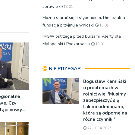
sprawie
13:01
Można starać się o stypendium. Diecezjalna
fundacja przyjmuje wnioski
13:01
IMGW ostrzega przed burzami. Alerty dla
Małopolski i Podkarpacia
13:01
NIE PRZEGAP
Bogusław Kamiński
o problemach w
rolnictwie. 'Musimy
egionalne
zabezpieczyć się
we. Czy
takimi odmianami,
stąpi nowy
które są odporne na
różne czynniki’
22 LIPCA 2026