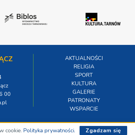
ĄCZ
AKTUALNOŚCI
RELIGIA
SPORT
4
KULTURA
ącz
GALERIE
06 00
PATRONATY
.pl
WSPARCIE
ów cookie.
Polityka prywatności.
Zgadzam się