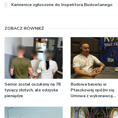
Kamienice zgłoszone do Inspektora Budowlanego
ZOBACZ RÓWNIEŻ
Senior został oszukany na 78
Budowa basenu w
tysięcy złotych, ale odzyska
Ptaszkowej opóźni się.
pieniądze
Umowa z wykonawcą
wyłonionym w przetargu
zostanie podpisana