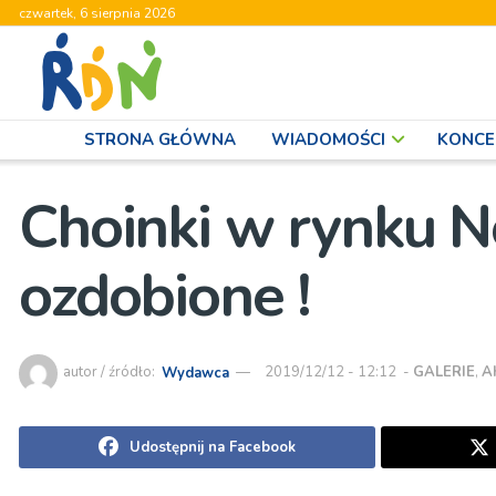
czwartek, 6 sierpnia 2026
STRONA GŁÓWNA
WIADOMOŚCI
KONCE
Choinki w rynku N
ozdobione !
autor / źródło:
Wydawca
2019/12/12 - 12:12
-
GALERIE
,
A
Udostępnij na Facebook