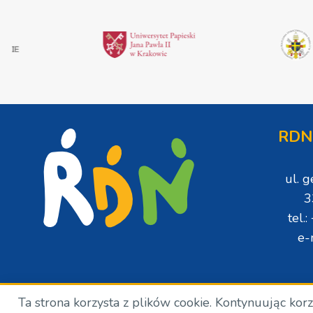
RDN
ul. 
3
tel.
e-
Ta strona korzysta z plików cookie. Kontynuując kor
Copyright © Wszelkie prawa zastrzeżone. RDN. 2024