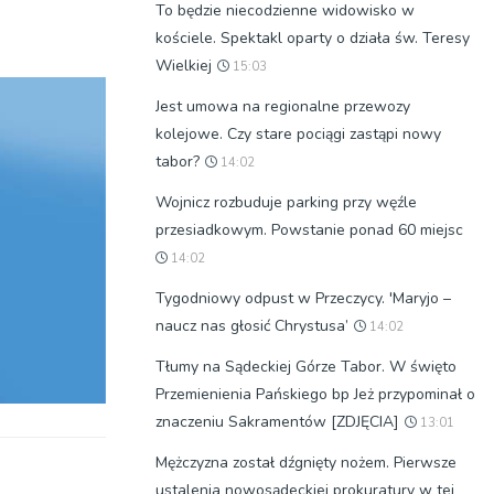
To będzie niecodzienne widowisko w
kościele. Spektakl oparty o działa św. Teresy
Wielkiej
15:03
Jest umowa na regionalne przewozy
kolejowe. Czy stare pociągi zastąpi nowy
tabor?
14:02
Wojnicz rozbuduje parking przy węźle
przesiadkowym. Powstanie ponad 60 miejsc
14:02
Tygodniowy odpust w Przeczycy. 'Maryjo –
naucz nas głosić Chrystusa’
14:02
Tłumy na Sądeckiej Górze Tabor. W święto
Przemienienia Pańskiego bp Jeż przypominał o
znaczeniu Sakramentów [ZDJĘCIA]
13:01
Mężczyzna został dźgnięty nożem. Pierwsze
ustalenia nowosądeckiej prokuratury w tej