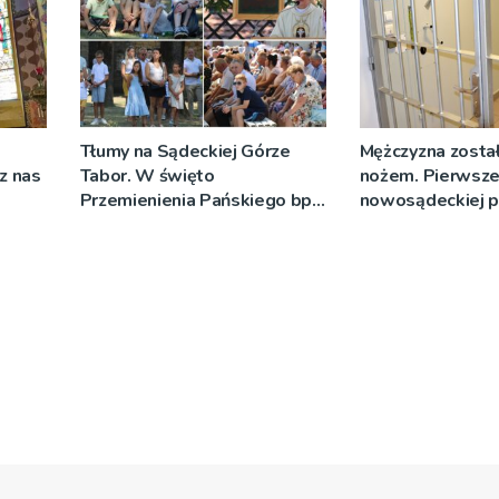
Tłumy na Sądeckiej Górze
Mężczyzna został
cz nas
Tabor. W święto
nożem. Pierwsze
Przemienienia Pańskiego bp
nowosądeckiej p
Jeż przypominał o znaczeniu
tej sprawie
Sakramentów [ZDJĘCIA]