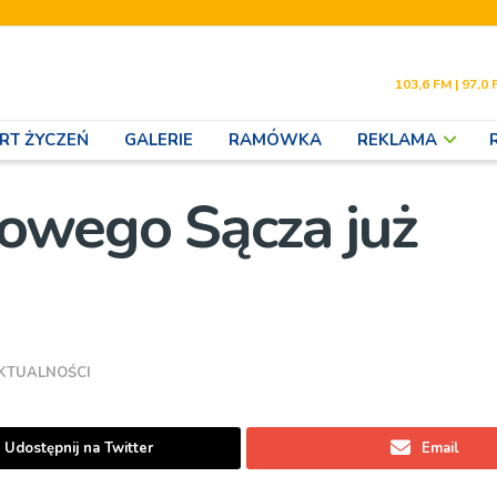
103,6 FM | 97,0 
RT ŻYCZEŃ
GALERIE
RAMÓWKA
REKLAMA
owego Sącza już
KTUALNOŚCI
Udostępnij na Twitter
Email