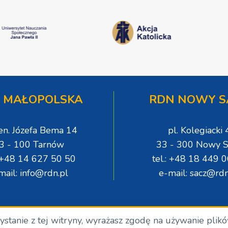
 MAŁOPOLSKA
RDN NOWY S
gen. Józefa Bema 14
pl. Kolegiacki 
3 - 100 Tarnów
33 - 300 Nowy S
: +48 14 627 50 50
tel.: +48 18 449 
mail: info@rdn.pl
e-mail: sacz@rdn
zystanie z tej witryny, wyrażasz zgodę na używanie plik
.