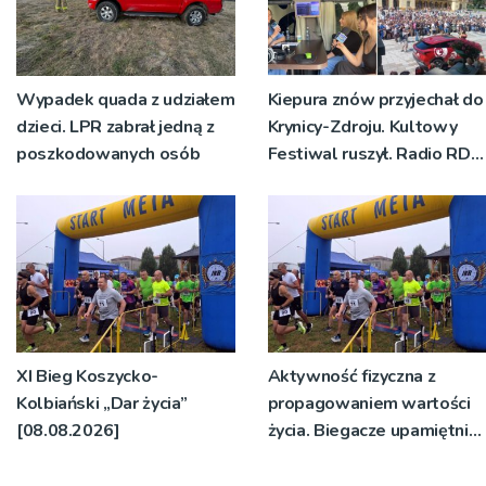
Wypadek quada z udziałem
Kiepura znów przyjechał do
dzieci. LPR zabrał jedną z
Krynicy-Zdroju. Kultowy
poszkodowanych osób
Festiwal ruszył. Radio RDN
nadawało program na
żywo [ZDJĘCIA]
XI Bieg Koszycko-
Aktywność fizyczna z
Kolbiański „Dar życia”
propagowaniem wartości
[08.08.2026]
życia. Biegacze upamiętnili
św. Maksymiliana Kolbego