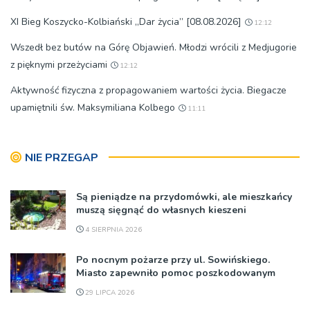
XI Bieg Koszycko-Kolbiański „Dar życia” [08.08.2026]
12:12
Wszedł bez butów na Górę Objawień. Młodzi wrócili z Medjugorie
z pięknymi przeżyciami
12:12
Aktywność fizyczna z propagowaniem wartości życia. Biegacze
upamiętnili św. Maksymiliana Kolbego
11:11
NIE PRZEGAP
Są pieniądze na przydomówki, ale mieszkańcy
muszą sięgnąć do własnych kieszeni
4 SIERPNIA 2026
Po nocnym pożarze przy ul. Sowińskiego.
Miasto zapewniło pomoc poszkodowanym
29 LIPCA 2026