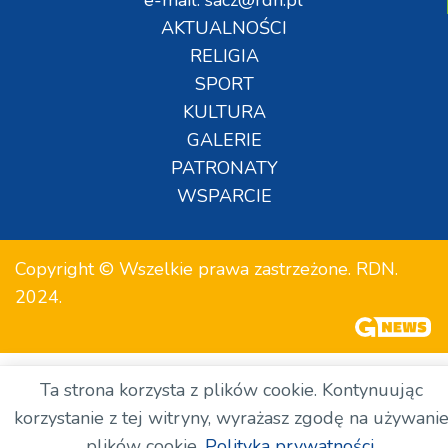
AKTUALNOŚCI
RELIGIA
SPORT
KULTURA
GALERIE
PATRONATY
WSPARCIE
Copyright © Wszelkie prawa zastrzeżone. RDN.
2024.
Ta strona korzysta z plików cookie. Kontynuując
korzystanie z tej witryny, wyrażasz zgodę na używani
plików cookie.
Polityka prywatności.