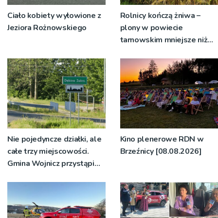
Ciało kobiety wyłowione z
Rolnicy kończą żniwa –
Jeziora Rożnowskiego
plony w powiecie
tarnowskim mniejsze niż
rok temu
Nie pojedyncze działki, ale
Kino plenerowe RDN w
całe trzy miejscowości.
Brzeźnicy [08.08.2026]
Gmina Wojnicz przystąpi
do zmian w dokumentach
planistycznych