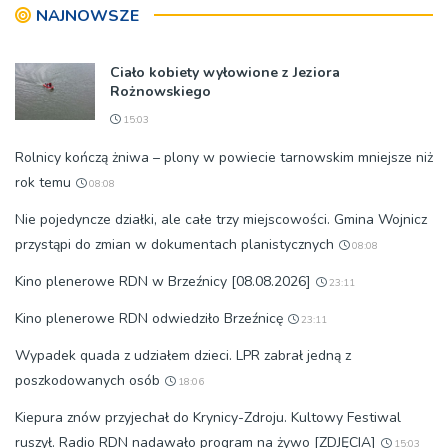
NAJNOWSZE
Ciało kobiety wyłowione z Jeziora
Rożnowskiego
15:03
Rolnicy kończą żniwa – plony w powiecie tarnowskim mniejsze niż
rok temu
08:08
Nie pojedyncze działki, ale całe trzy miejscowości. Gmina Wojnicz
przystąpi do zmian w dokumentach planistycznych
08:08
Kino plenerowe RDN w Brzeźnicy [08.08.2026]
23:11
Kino plenerowe RDN odwiedziło Brzeźnicę
23:11
Wypadek quada z udziałem dzieci. LPR zabrał jedną z
poszkodowanych osób
18:06
Kiepura znów przyjechał do Krynicy-Zdroju. Kultowy Festiwal
ruszył. Radio RDN nadawało program na żywo [ZDJĘCIA]
15:03