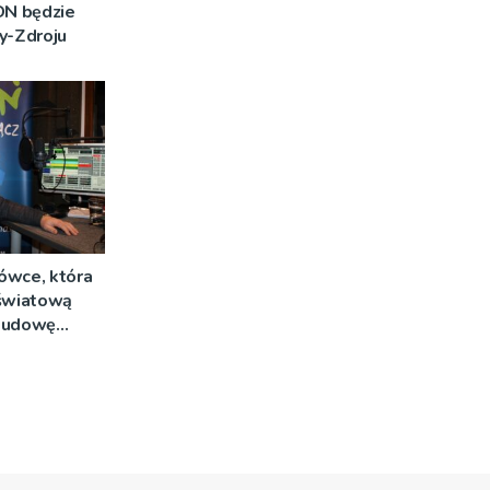
DN będzie
y-Zdroju
ówce, która
 światową
ebudowę