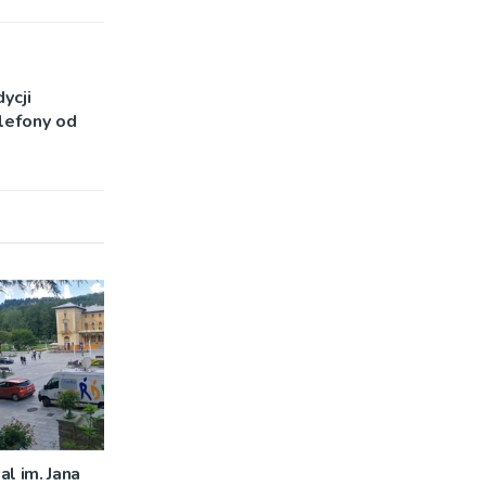
ycji
lefony od
al im. Jana