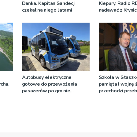
Danka. Kapitan Sandecji
Kiepury. Radio R
czekał na niego latami
nadawać z Krynic
Autobusy elektryczne
Szkoła w Staszk
cha.
gotowe do przewożenia
pamięta I wojnę
pasażerów po gminie
przechodzi prz
Podegrodzie
[WIDEO]