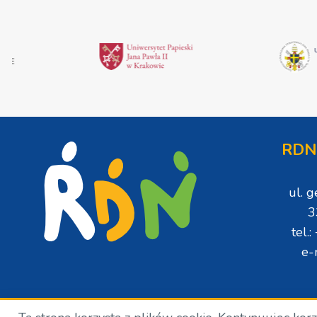
RDN
ul. 
3
tel.
e-