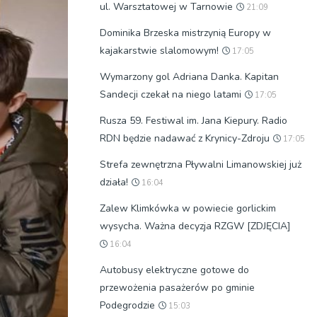
ul. Warsztatowej w Tarnowie
21:09
Dominika Brzeska mistrzynią Europy w
kajakarstwie slalomowym!
17:05
Wymarzony gol Adriana Danka. Kapitan
Sandecji czekał na niego latami
17:05
Rusza 59. Festiwal im. Jana Kiepury. Radio
RDN będzie nadawać z Krynicy-Zdroju
17:05
Strefa zewnętrzna Pływalni Limanowskiej już
działa!
16:04
Zalew Klimkówka w powiecie gorlickim
wysycha. Ważna decyzja RZGW [ZDJĘCIA]
16:04
Autobusy elektryczne gotowe do
przewożenia pasażerów po gminie
Podegrodzie
15:03