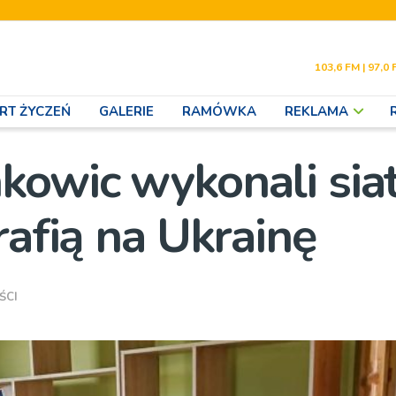
103,6 FM | 97,0 
RT ŻYCZEŃ
GALERIE
RAMÓWKA
REKLAMA
kowic wykonali siat
rafią na Ukrainę
ŚCI