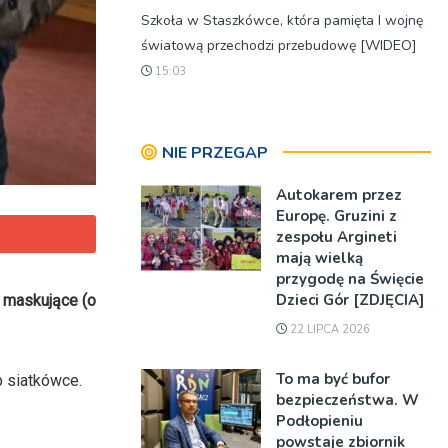
Szkoła w Staszkówce, która pamięta I wojnę
światową przechodzi przebudowę [WIDEO]
15:03
NIE PRZEGAP
Autokarem przez
Europę. Gruzini z
zespołu Argineti
mają wielką
przygodę na Święcie
Dzieci Gór [ZDJĘCIA]
i maskujące (o
22 LIPCA 2026
To ma być bufor
b siatkówce.
bezpieczeństwa. W
Podłopieniu
powstaje zbiornik