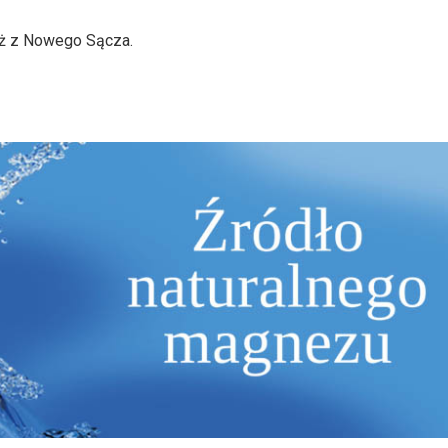
yż z Nowego Sącza.