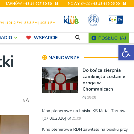
TARNÓW
+48 14 627 50 50
NOWY SĄCZ
+48 18 449 06 00
FM | 101,2 FM | 88,3 FM | 105,1 FM
RADIO
WSPARCIE
POSŁUCHAJ
Ot
ki
NAJNOWSZE
Do końca sierpnia
zamknięta zostanie
droga w
Chomranicach
05:05
A
A
Kino plenerowe na boisku KS Metal Tarnów
[07.08.2026]
21:09
Kino plenerowe RDN zawitało na boisku przy